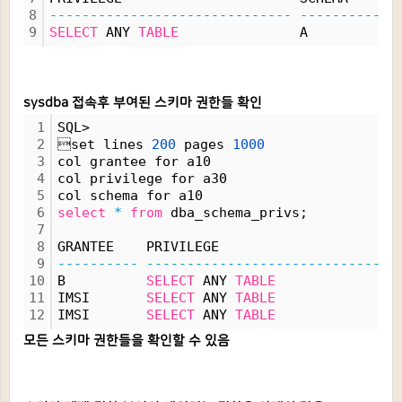
8
------------------------------
----------
9
SELECT
 ANY 
TABLE
               A
sysdba 접속후 부여된 스키마 권한들 확인
1
SQL>
2
set lines 
200
 pages 
1000
3
col grantee for a10
4
col privilege for a30
5
col schema for a10
6
select
*
from
 dba_schema_privs;
7
8
GRANTEE    PRIVILEGE                      
9
----------
------------------------------
10
B          
SELECT
 ANY 
TABLE
               
11
IMSI       
SELECT
 ANY 
TABLE
               
12
IMSI       
SELECT
 ANY 
TABLE
               
모든 스키마 권한들을 확인할 수 있음