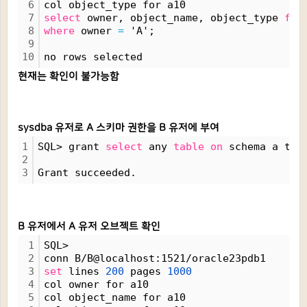
6
col object_type for a10
7
select
 owner, object_name, object_type 
fro
8
where
 owner 
=
 'A';
9
10
no rows selected
현재는 확인이 불가능함
sysdba 유저로 A 스키마 권한을 B 유저에 부여
1
SQL> grant 
select
 any 
table
on
 schema a to 
2
3
Grant succeeded.
B 유저에서 A 유저 오브젝트 확인
1
SQL> 
2
conn B/B@localhost:1521/oracle23pdb1
3
set
 lines 
200
 pages 
1000
4
col owner for a10
5
col object_name for a10