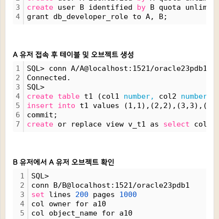
3
create
 user B identified 
by
 B quota unlimit
4
grant db_developer_role to A, B;
A 유저 접속 후 테이블 및 오브젝트 생성
1
SQL> conn A/A@localhost:1521/oracle23pdb1
2
Connected.
3
SQL> 
4
create
table
 t1 (col1 
number,
 col2 
number);
5
insert
into
 t1 values (1,1),(2,2),(3,3),(4,
6
commit;
7
create
 or replace view v_t1 as 
select
 col1 
B 유저에서 A 유저 오브젝트 확인
1
SQL> 
2
conn B/B@localhost:1521/oracle23pdb1
3
set
 lines 
200
 pages 
1000
4
col owner for a10
5
col object_name for a10