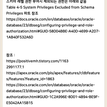
스키마 레벨 권한 부여시 제외되는 권한은 아래와 같음
Table 4-5 System Privileges Excluded from Schema
Privileges 파트 참조
https://docs.oracle.com/en/database/oracle/oracle-
database/23/dbseg/configuring-privilege-and-role-
authorization.html#GUID-58D04BBE-A40D-4699-A2D7-
1AB40F532A6D
참조 :
https://positivemh.tistory.com/1163
2991177.1
https://apex.oracle.com/pls/apex/features/r/dbfeature
s/features?feature_id=1863
https://docs.oracle.com/en/database/oracle/oracle-
database/23/dbseg/configuring-privilege-and-role-
authorization.html#GUID-1C2A996E-8D01-4B94-BE9F-
E5042AA15B15