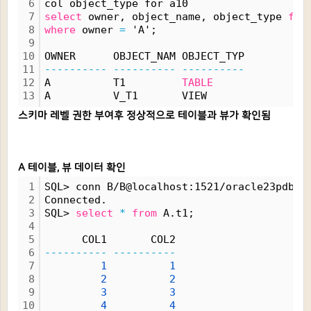
6
col object_type for a10
7
select
 owner, object_name, object_type 
fro
8
where
 owner 
=
 'A';
9
10
OWNER      OBJECT_NAM OBJECT_TYP
11
----------
----------
----------
12
A          T1         
TABLE
13
A          V_T1       VIEW
스키마 레벨 권한 부여후 정상적으로 테이블과 뷰가 확인됨
A 테이블, 뷰 데이터 확인
1
SQL> conn B/B@localhost:1521/oracle23pdb1
2
Connected.
3
SQL> 
select
*
from
 A.t1;
4
5
      COL1       COL2
6
----------
----------
7
1
1
8
2
2
9
3
3
10
4
4