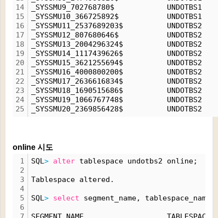
14
_SYSSMU9_702768780$            UNDOTBS1   
15
_SYSSMU10_366725892$           UNDOTBS1   
16
_SYSSMU11_2537689203$          UNDOTBS2   
17
_SYSSMU12_807680646$           UNDOTBS2   
18
_SYSSMU13_2004296324$          UNDOTBS2   
19
_SYSSMU14_1117439626$          UNDOTBS2   
20
_SYSSMU15_3621255694$          UNDOTBS2   
21
_SYSSMU16_4000800200$          UNDOTBS2   
22
_SYSSMU17_2636616834$          UNDOTBS2   
23
_SYSSMU18_1690515686$          UNDOTBS2   
24
_SYSSMU19_1066767748$          UNDOTBS2   
25
_SYSSMU20_2369856428$          UNDOTBS2   
online 시도
1
SQL
>
alter
 tablespace undotbs2 online;
2
3
Tablespace altered.
4
5
SQL
>
select
 segment_name, tablespace_name,
6
7
SEGMENT_NAME                   TABLESPACE_