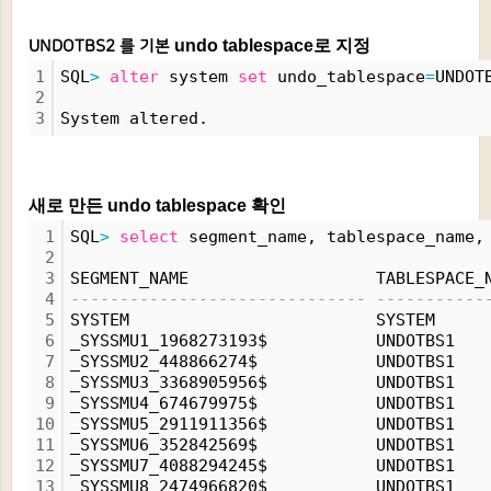
undo tablespace로 지정
UNDOTBS2 를 기본
1
SQL
>
alter
 system 
set
 undo_tablespace
=
UNDOT
2
3
System altered.
새로 만든 undo tablespace 확인
1
SQL
>
select
 segment_name, tablespace_name,
2
3
SEGMENT_NAME                   TABLESPACE_
4
------------------------------ -----------
5
SYSTEM                         SYSTEM     
6
_SYSSMU1_1968273193$           UNDOTBS1   
7
_SYSSMU2_448866274$            UNDOTBS1   
8
_SYSSMU3_3368905956$           UNDOTBS1   
9
_SYSSMU4_674679975$            UNDOTBS1   
10
_SYSSMU5_2911911356$           UNDOTBS1   
11
_SYSSMU6_352842569$            UNDOTBS1   
12
_SYSSMU7_4088294245$           UNDOTBS1   
13
_SYSSMU8_2474966820$           UNDOTBS1   