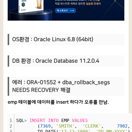
OS환경 : Oracle Linux 6.8 (64bit)
DB 환경 : Oracle Database 11.2.0.4
에러 :
ORA-01552 + dba_rollback_segs
NEEDS RECOVERY 해결
emp 테이블에 데이터를 insert 하다가 오류를 만남.
1
SQL
>
INSERT
INTO
 EMP 
VALUES
2
        (
7369
, 
'SMITH'
,  
'CLERK'
,     
7902
,
3
        TO_DATE(
'17-12-1980'
, 
'DD-MM-YYYY'
)