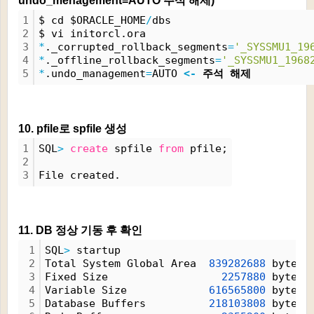
undo_menagement=AUTO 주석 해제)
1
$ cd $ORACLE_HOME
/
dbs
2
$ vi initorcl.ora
3
*
._corrupted_rollback_segments
=
'_SYSSMU1_19
4
*
._offline_rollback_segments
=
'_SYSSMU1_1968
5
*
.undo_management
=
AUTO 
<
-
 주석 해제
10. pfile로 spfile 생성
1
SQL
>
create
 spfile 
from
 pfile;
2
3
File created.
11. DB 정상 기동 후 확인
1
SQL
>
 startup
2
Total System Global Area  
839282688
 bytes
3
Fixed Size                  
2257880
 bytes
4
Variable Size             
616565800
 bytes
5
Database Buffers          
218103808
 bytes