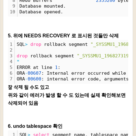
8
Redo Buffers                
2355200
 bytes
9
Database mounted.
10
Database opened.
5. 위에 NEEDS RECOVERY 로 표시된 것들만 삭제
1
SQL
>
drop
 rollback segment 
"_SYSSMU1_196827
2
3
drop
 rollback segment 
"_SYSSMU1_1968273193$
4
*
5
ERROR at line 
1
:
6
ORA
-
00607
: Internal error occurred while ma
7
ORA
-
00600
: internal error code, arguments: 
잘 삭제 될 수도 있고
위와 같이 에러가 발생 할 수 도 있는데 실제 확인해보면
삭제되어 있음
6. undo tablespace 확인
1
SQL
>
select
 segment_name, tablespace_name,