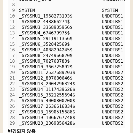
8
------------------------------ -----------
9
SYSTEM                         SYSTEM     
10
_SYSSMU1_1968273193$           UNDOTBS1   
11
_SYSSMU2_448866274$            UNDOTBS1   
12
_SYSSMU3_3368905956$           UNDOTBS1   
13
_SYSSMU4_674679975$            UNDOTBS1   
14
_SYSSMU5_2911911356$           UNDOTBS1   
15
_SYSSMU6_352842569$            UNDOTBS1   
16
_SYSSMU7_4088294245$           UNDOTBS1   
17
_SYSSMU8_2474966820$           UNDOTBS1   
18
_SYSSMU9_702768780$            UNDOTBS1   
19
_SYSSMU10_366725892$           UNDOTBS1   
20
_SYSSMU11_2537689203$          UNDOTBS2   
21
_SYSSMU12_807680646$           UNDOTBS2   
22
_SYSSMU13_2004296324$          UNDOTBS2   
23
_SYSSMU14_1117439626$          UNDOTBS2   
24
_SYSSMU15_3621255694$          UNDOTBS2   
25
_SYSSMU16_4000800200$          UNDOTBS2   
26
_SYSSMU17_2636616834$          UNDOTBS2   
27
_SYSSMU18_1690515686$          UNDOTBS2   
28
_SYSSMU19_1066767748$          UNDOTBS2   
29
_SYSSMU20_2369856428$          UNDOTBS2   
변경되지 않음