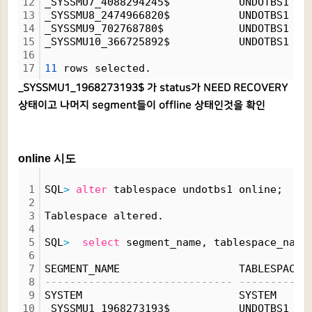
12
_SYSSMU7_4088294245$           UNDOTBS1   
13
_SYSSMU8_2474966820$           UNDOTBS1   
14
_SYSSMU9_702768780$            UNDOTBS1   
15
_SYSSMU10_366725892$           UNDOTBS1   
16
17
11
 rows selected.
_SYSSMU1_1968273193$ 가 status가 NEED RECOVERY
상태이고 나머지 segment들이 offline 상태인것을 확인
online 시도
1
SQL
>
alter
 tablespace undotbs1 online;
2
3
Tablespace altered.
4
5
SQL
>
select
 segment_name, tablespace_name
6
7
SEGMENT_NAME                   TABLESPACE_
8
------------------------------ -----------
9
SYSTEM                         SYSTEM     
10
_SYSSMU1_1968273193$           UNDOTBS1   