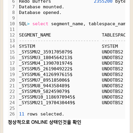
6
Redo Buffers                
2355200
 bytes
7
Database mounted.
8
Database opened.
9
10
SQL
>
select
 segment_name, tablespace_name,
11
12
SEGMENT_NAME                   TABLESPACE_
13
------------------------------ -----------
14
SYSTEM                         SYSTEM     
15
_SYSSMU2_3591705079$           UNDOTBS2   
16
_SYSSMU3_1804564213$           UNDOTBS2   
17
_SYSSMU4_1390701974$           UNDOTBS2   
18
_SYSSMU5_2619049222$           UNDOTBS2   
19
_SYSSMU6_4126997615$           UNDOTBS2   
20
_SYSSMU7_895185006$            UNDOTBS2   
21
_SYSSMU8_944358489$            UNDOTBS2   
22
_SYSSMU9_582459079$            UNDOTBS2   
23
_SYSSMU10_1186970945$          UNDOTBS2   
24
_SYSSMU21_1970430449$          UNDOTBS2   
25
26
11
 rows selected.
정상적으로 ONLINE 상태인것을 확인