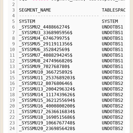
2
3
SEGMENT_NAME                   TABLESPACE_
4
------------------------------ -----------
5
SYSTEM                         SYSTEM     
6
_SYSSMU2_448866274$            UNDOTBS1   
7
_SYSSMU3_3368905956$           UNDOTBS1   
8
_SYSSMU4_674679975$            UNDOTBS1   
9
_SYSSMU5_2911911356$           UNDOTBS1   
10
_SYSSMU6_352842569$            UNDOTBS1   
11
_SYSSMU7_4088294245$           UNDOTBS1   
12
_SYSSMU8_2474966820$           UNDOTBS1   
13
_SYSSMU9_702768780$            UNDOTBS1   
14
_SYSSMU10_366725892$           UNDOTBS1   
15
_SYSSMU11_2537689203$          UNDOTBS2   
16
_SYSSMU12_807680646$           UNDOTBS2   
17
_SYSSMU13_2004296324$          UNDOTBS2   
18
_SYSSMU14_1117439626$          UNDOTBS2   
19
_SYSSMU15_3621255694$          UNDOTBS2   
20
_SYSSMU16_4000800200$          UNDOTBS2   
21
_SYSSMU17_2636616834$          UNDOTBS2   
22
_SYSSMU18_1690515686$          UNDOTBS2   
23
_SYSSMU19_1066767748$          UNDOTBS2   
24
_SYSSMU20_2369856428$          UNDOTBS2   