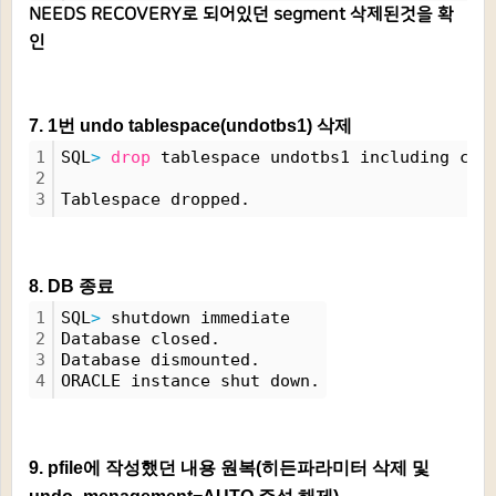
NEEDS RECOVERY로 되어있던 segment 삭제된것을 확
인
7. 1번 undo tablespace(undotbs1) 삭제
1
SQL
>
drop
 tablespace undotbs1 including con
2
3
Tablespace dropped.
8. DB 종료
1
SQL
>
 shutdown immediate
2
Database closed.
3
Database dismounted.
4
ORACLE instance shut down.
9. pfile에 작성했던 내용 원복(히든파라미터 삭제 및