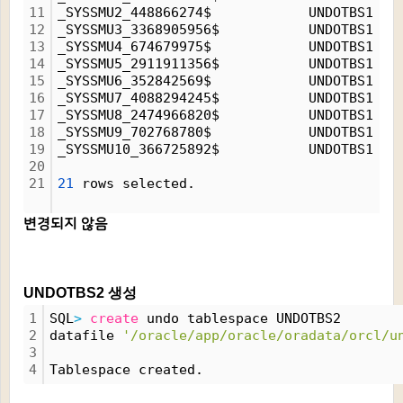
11
_SYSSMU2_448866274$            UNDOTBS1   
12
_SYSSMU3_3368905956$           UNDOTBS1   
13
_SYSSMU4_674679975$            UNDOTBS1   
14
_SYSSMU5_2911911356$           UNDOTBS1   
15
_SYSSMU6_352842569$            UNDOTBS1   
16
_SYSSMU7_4088294245$           UNDOTBS1   
17
_SYSSMU8_2474966820$           UNDOTBS1   
18
_SYSSMU9_702768780$            UNDOTBS1   
19
_SYSSMU10_366725892$           UNDOTBS1   
20
21
21
 rows selected.
변경되지 않음
UNDOTBS2 생성
1
SQL
>
create
 undo tablespace UNDOTBS2
2
datafile 
'/oracle/app/oracle/oradata/orcl/u
3
4
Tablespace created.