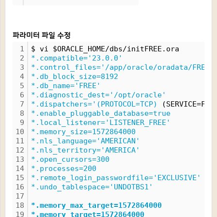
파라미터 파일 수정
1
$ vi $ORACLE_HOME/dbs/initFREE.ora
2
*.compatible='23.0.0'
3
*.control_files='/app/oracle/oradata/FREE/
4
*.db_block_size=8192
5
*.db_name='FREE'
6
*.diagnostic_dest='/opt/oracle'
7
*.dispatchers='(PROTOCOL=TCP)
 (SERVICE=FRE
8
*.enable_pluggable_database=true
9
*.local_listener='LISTENER_FREE'
10
*.memory_size=1572864000
11
*.nls_language='AMERICAN'
12
*.nls_territory='AMERICA'
13
*.open_cursors=300
14
*.processes=200
15
*.remote_login_passwordfile='EXCLUSIVE'
16
*.undo_tablespace='UNDOTBS1'
17
18
*.memory_max_target=1572864000
19
*.memory_target=1572864000