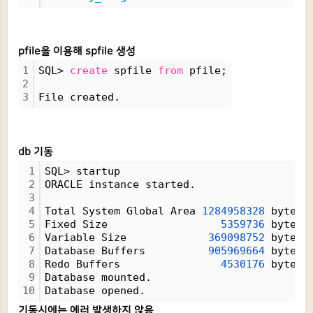
pfile을 이용해 spfile 생성
1
SQL> 
create
 spfile 
from
 pfile;
2
3
File created.
db 기동
1
SQL> startup
2
ORACLE instance started.
3
4
Total System Global Area 
1284958328
 bytes
5
Fixed Size                  
5359736
 bytes
6
Variable Size             
369098752
 bytes
7
Database Buffers          
905969664
 bytes
8
Redo Buffers                
4530176
 bytes
9
Database mounted.
10
Database opened.
기동시에는 에러 발생하지 않음