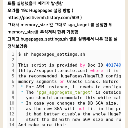
트를 실행했을때 에러가 발생함
오라클 19c Hugepages 설정 방법 (
https://positivemh.tistory.com/603
)
그래서 memory_size 값 그대로 sga_target 를 설정한 뒤
memory_size를 주석처리 한뒤 기동함
그리고 hugepages_settings.sh 쉘을 실행해서 나온 값을 설
정해보았음
1
$ sh hugepages_settings.sh
2
3
This script is provided 
by
 Doc ID 
401749.1
4
(http://support.oracle.com) 
where
 it is in
5
the recommended HugePages/HugeTLB configur
6
memory segments 
on
 Oracle Linux. Before pr
7
*
 For ASM instance, it needs to configure
8
*
 The 
'pga_aggregate_target'
 is outside t
9
   you should accommodate this while calcu
10
*
 In case you changes the DB SGA size,
11
   as the new SGA will 
not
 fit in the prev
12
   it had better disable the whole HugePag
13
   start the DB with new SGA size and run 
14
And make sure that: