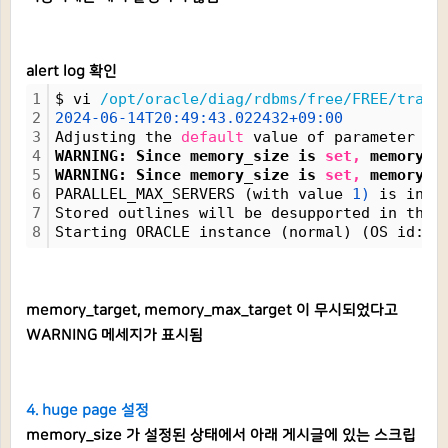
alert log 확인
1
$ vi 
/opt/oracle/diag/rdbms/free/FREE/trace
2
2024-06-14T20:49:43.022432+09:00
3
Adjusting the 
default
 value of parameter 
"p
4
WARNING: Since memory_size is 
set,
 memory_t
5
WARNING: Since memory_size is 
set,
 memory_m
6
PARALLEL_MAX_SERVERS (with value 
1)
 is insu
7
Stored outlines will be desupported in the 
8
Starting ORACLE instance (normal) (OS id: 
5
memory_target, memory_max_target 이 무시되었다고
WARNING 메세지가 표시됨
4. huge page 설정
memory_size 가 설정된 상태에서 아래 게시글에 있는 스크립