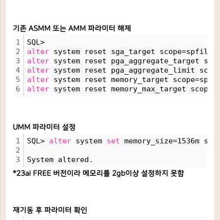
기존 ASMM 또는 AMM 파라미터 해제
1
SQL>
2
alter
 system reset sga_target scope=spfile;
3
alter
 system reset pga_aggregate_target sco
4
alter
 system reset pga_aggregate_limit scop
5
alter
 system reset memory_target scope=spfi
6
alter
 system reset memory_max_target scope=
UMM 파라미터 설정
1
SQL> 
alter
 system 
set
 memory_size=1536m sco
2
3
System altered.
*23ai FREE 버전이라 메모리를 2gb이상 설정하지 못함
재기동 후 파라미터 확인