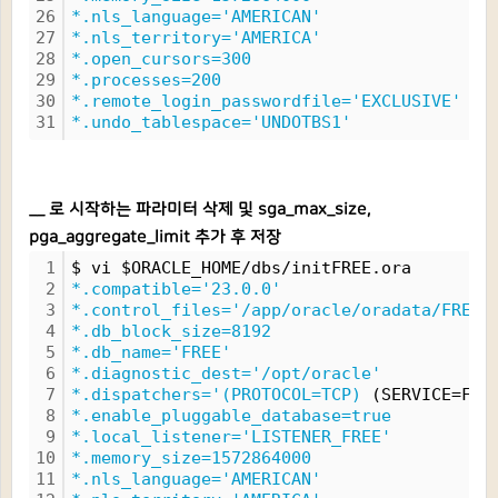
26
*.nls_language='AMERICAN'
27
*.nls_territory='AMERICA'
28
*.open_cursors=300
29
*.processes=200
30
*.remote_login_passwordfile='EXCLUSIVE'
31
*.undo_tablespace='UNDOTBS1'
__ 로 시작하는 파라미터 삭제 및 sga_max_size,
pga_aggregate_limit 추가 후 저장
1
$ vi $ORACLE_HOME/dbs/initFREE.ora
2
*.compatible='23.0.0'
3
*.control_files='/app/oracle/oradata/FREE/
4
*.db_block_size=8192
5
*.db_name='FREE'
6
*.diagnostic_dest='/opt/oracle'
7
*.dispatchers='(PROTOCOL=TCP)
 (SERVICE=FRE
8
*.enable_pluggable_database=true
9
*.local_listener='LISTENER_FREE'
10
*.memory_size=1572864000
11
*.nls_language='AMERICAN'