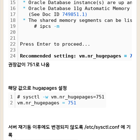
15
*
 Oracle Database instance(s) are up and 
16
*
 Oracle Database 11g Automatic Memory Ma
17
   (See Doc ID 
749851.1)
18
*
 The shared memory segments can be liste
19
     # ipcs 
-m
20
21
22
Press Enter to proceed...
23
24
Recommended setting: vm.nr_hugepages 
=
751
권장값이 751로 나옴
해당 값으로 hugapages 설정
1
# sysctl 
-w
 vm.nr_hugepages=751
2
vm.nr_hugepages 
=
751
서버 재기동 이후에도 변경되지 않도록 /etc/sysctl.conf 에 기
록