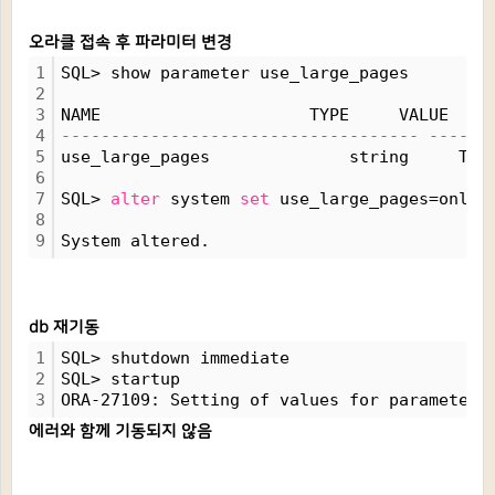
오라클 접속 후 파라미터 변경
1
SQL> show parameter use_large_pages
2
3
NAME                     TYPE     VALUE
4
------------------------------------
------
5
use_large_pages              string     TRU
6
7
SQL> 
alter
 system 
set
 use_large_pages=only 
8
9
System altered.
db 재기동
1
SQL> shutdown immediate
2
SQL> startup
3
ORA-27109: Setting of values for parameters
에러와 함께 기동되지 않음