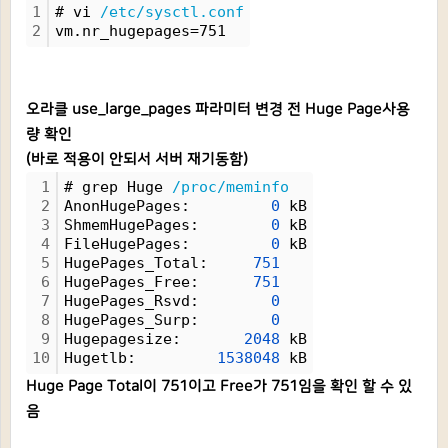
1
# vi 
/etc/sysctl.conf
2
vm.nr_hugepages=751
오라클 use_large_pages 파라미터 변경 전 Huge Page사용
량 확인
(바로 적용이 안되서 서버 재기동함)
1
# grep Huge 
/proc/meminfo
2
AnonHugePages:         
0
 kB
3
ShmemHugePages:        
0
 kB
4
FileHugePages:         
0
 kB
5
HugePages_Total:     
751
6
HugePages_Free:      
751
7
HugePages_Rsvd:        
0
8
HugePages_Surp:        
0
9
Hugepagesize:       
2048
 kB
10
Hugetlb:         
1538048
 kB
Huge Page Total이 751이고 Free가 751임을 확인 할 수 있
음