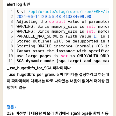
alert log 확인
1
$ vi 
/opt/oracle/diag/rdbms/free/FREE/trac
2
2024-06-14T20:56:48.413334+09:00
3
Adjusting the 
default
 value of parameter 
"
4
WARNING: Since memory_size is 
set,
 memory_
5
WARNING: Since memory_size is 
set,
 memory_
6
PARALLEL_MAX_SERVERS (with value 
1)
 is ins
7
Stored outlines will be desupported in the
8
Starting ORACLE instance (normal) (OS id: 
9
Cannot start the instance with specified s
10
use_large_pages is 
set
 to ONLY/AUTO_ONLY (
11
SGA dynamic mode (sga_target and sga_max_s
_use_hugetlbfs_for_SGA 파라미터나
_use_hugetlbfs_per_granule 파라미터를 설정하라고 하는데
이 파라미터에 대해서는 따로 나와있는 내용이 없어서 더이상 진
행하지 않음
결론 :
23ai 버전부터 대용량 메모리 환경에서 sga와 pga를 함께 자동