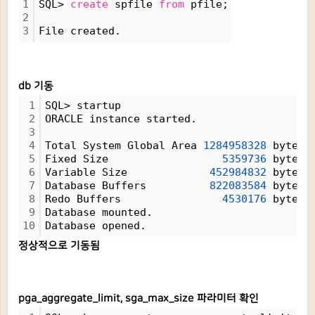
1
SQL> 
create
 spfile 
from
 pfile;
2
3
File created.
db 기동
1
SQL> startup
2
ORACLE instance started.
3
4
Total System Global Area 
1284958328
 bytes
5
Fixed Size                  
5359736
 bytes
6
Variable Size             
452984832
 bytes
7
Database Buffers          
822083584
 bytes
8
Redo Buffers                
4530176
 bytes
9
Database mounted.
10
Database opened.
정상적으로 기동됨
pga_aggregate_limit, sga_max_size 파라미터 확인