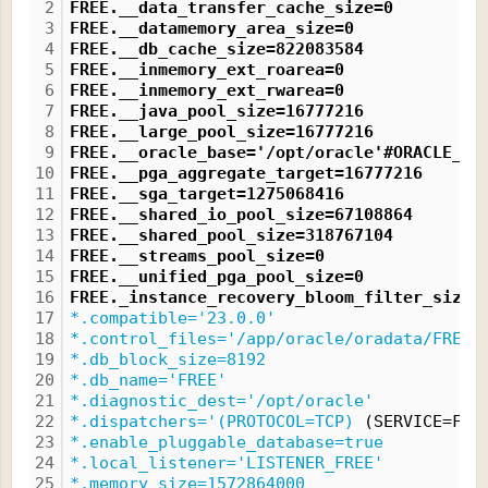
2
FREE.__data_transfer_cache_size=0
3
FREE.__datamemory_area_size=0
4
FREE.__db_cache_size=822083584
5
FREE.__inmemory_ext_roarea=0
6
FREE.__inmemory_ext_rwarea=0
7
FREE.__java_pool_size=16777216
8
FREE.__large_pool_size=16777216
9
FREE.__oracle_base='/opt/oracle'#ORACLE_BA
10
FREE.__pga_aggregate_target=16777216
11
FREE.__sga_target=1275068416
12
FREE.__shared_io_pool_size=67108864
13
FREE.__shared_pool_size=318767104
14
FREE.__streams_pool_size=0
15
FREE.__unified_pga_pool_size=0
16
FREE._instance_recovery_bloom_filter_size=
17
*.compatible='23.0.0'
18
*.control_files='/app/oracle/oradata/FREE/
19
*.db_block_size=8192
20
*.db_name='FREE'
21
*.diagnostic_dest='/opt/oracle'
22
*.dispatchers='(PROTOCOL=TCP)
 (SERVICE=FRE
23
*.enable_pluggable_database=true
24
*.local_listener='LISTENER_FREE'
25
*.memory_size=1572864000