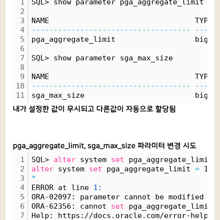
1
SQL> show parameter pga_aggregate_limit
2
3
NAME                                 TYPE 
4
------------------------------------
-----
5
pga_aggregate_limit                  big 
i
6
7
SQL> show parameter sga_max_size
8
9
NAME                                 TYPE 
10
------------------------------------
-----
11
sga_max_size                         big 
i
내가 설정한 값이 무시되고 다른값이 자동으로 할당됨
pga_aggregate_limit, sga_max_size 파라미터 변경 시도
1
SQL> 
alter
 system 
set
 pga_aggregate_limit 
2
alter
 system 
set
 pga_aggregate_limit 
=
 100
3
*
4
ERROR at line 
1:
5
ORA-02097: parameter cannot be modified be
6
ORA-62356: cannot 
set
 pga_aggregate_limit 
7
Help: https://docs.oracle.com/error-help/d