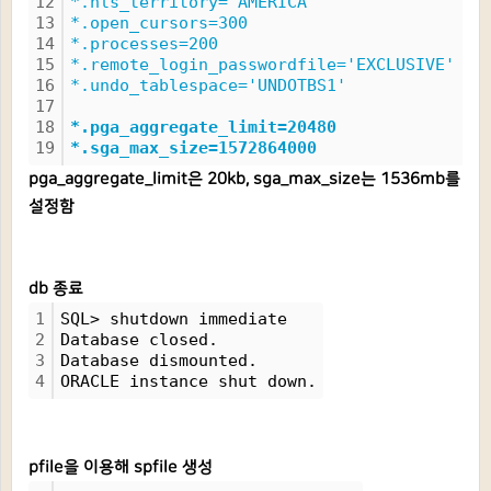
12
*.nls_territory='AMERICA'
13
*.open_cursors=300
14
*.processes=200
15
*.remote_login_passwordfile='EXCLUSIVE'
16
*.undo_tablespace='UNDOTBS1'
17
18
*.pga_aggregate_limit=20480
19
*.sga_max_size=1572864000
pga_aggregate_limit은 20kb, sga_max_size는 1536mb를
설정함
db 종료
1
SQL> shutdown immediate
2
Database closed.
3
Database dismounted.
4
ORACLE instance shut down.
pfile을 이용해 spfile 생성