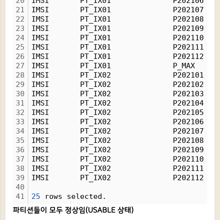
20
IMSI       PT_IX01              P202106   
21
IMSI       PT_IX01              P202107   
22
IMSI       PT_IX01              P202108   
23
IMSI       PT_IX01              P202109   
24
IMSI       PT_IX01              P202110   
25
IMSI       PT_IX01              P202111   
26
IMSI       PT_IX01              P202112   
27
IMSI       PT_IX01              P_MAX     
28
IMSI       PT_IX02              P202101   
29
IMSI       PT_IX02              P202102   
30
IMSI       PT_IX02              P202103   
31
IMSI       PT_IX02              P202104   
32
IMSI       PT_IX02              P202105   
33
IMSI       PT_IX02              P202106   
34
IMSI       PT_IX02              P202107   
35
IMSI       PT_IX02              P202108   
36
IMSI       PT_IX02              P202109   
37
IMSI       PT_IX02              P202110   
38
IMSI       PT_IX02              P202111   
39
IMSI       PT_IX02              P202112   
40
41
25
 rows selected.
파티션들이 모두 정상임(USABLE 상태)