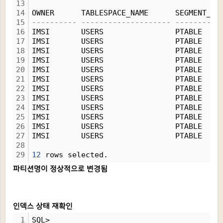
13
14
OWNER      TABLESPACE_NAME      SEGMENT_NA
15
----------
--------------------
----------
16
IMSI       USERS                PTABLE    
17
IMSI       USERS                PTABLE    
18
IMSI       USERS                PTABLE    
19
IMSI       USERS                PTABLE    
20
IMSI       USERS                PTABLE    
21
IMSI       USERS                PTABLE    
22
IMSI       USERS                PTABLE    
23
IMSI       USERS                PTABLE    
24
IMSI       USERS                PTABLE    
25
IMSI       USERS                PTABLE    
26
IMSI       USERS                PTABLE    
27
IMSI       USERS                PTABLE    
28
29
12
 rows selected.
파티션명이 정상적으로 변경됨
인덱스 상태 재확인
1
SQL> 