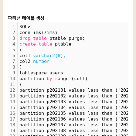
파티션 테이블 생성
1
SQL>
2
conn imsi/imsi
3
drop
table
 ptable purge;
4
create
table
 ptable
5
(
6
col1 
varchar2(8),
7
col2 
number
8
)
9
tablespace users
10
partition 
by
 range (col1)
11
(
12
partition p202101 values less than ('20210
13
partition p202102 values less than ('20210
14
partition p202103 values less than ('20210
15
partition p202104 values less than ('20210
16
partition p202105 values less than ('20210
17
partition p202106 values less than ('20210
18
partition p202107 values less than ('20210
19
partition p202108 values less than ('20210