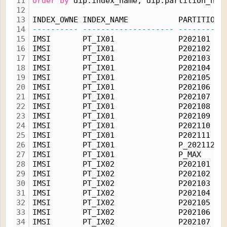
11
order
by
 dip.index_name, dip.partition_nam
12
13
INDEX_OWNE INDEX_NAME           PARTITION_
14
----------
--------------------
----------
15
IMSI       PT_IX01              P202101   
16
IMSI       PT_IX01              P202102   
17
IMSI       PT_IX01              P202103   
18
IMSI       PT_IX01              P202104   
19
IMSI       PT_IX01              P202105   
20
IMSI       PT_IX01              P202106   
21
IMSI       PT_IX01              P202107   
22
IMSI       PT_IX01              P202108   
23
IMSI       PT_IX01              P202109   
24
IMSI       PT_IX01              P202110   
25
IMSI       PT_IX01              P202111   
26
IMSI       PT_IX01              P_202112  
27
IMSI       PT_IX01              P_MAX     
28
IMSI       PT_IX02              P202101   
29
IMSI       PT_IX02              P202102   
30
IMSI       PT_IX02              P202103   
31
IMSI       PT_IX02              P202104   
32
IMSI       PT_IX02              P202105   
33
IMSI       PT_IX02              P202106   
34
IMSI       PT_IX02              P202107   