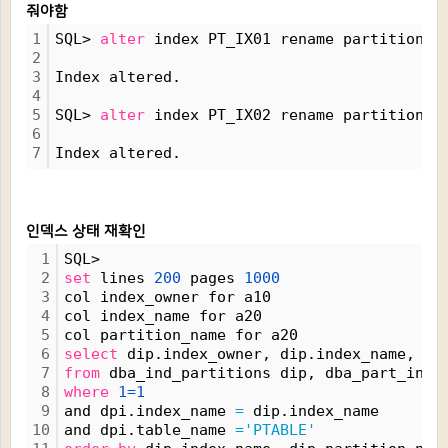
줘야함
1
SQL> 
alter
 index PT_IX01 rename partition P
2
3
Index altered.
4
5
SQL> 
alter
 index PT_IX02 rename partition P
6
7
Index altered.
인덱스 상태 재확인
1
SQL> 
2
set
 lines 
200
 pages 
1000
3
col index_owner for a10
4
col index_name for a20
5
col partition_name for a20
6
select
 dip.index_owner, dip.index_name, di
7
from
 dba_ind_partitions dip, dba_part_inde
8
where
1=1
9
and dpi.index_name 
=
 dip.index_name
10
and dpi.table_name 
='PTABLE'