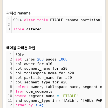
파티션 rename
1
SQL> 
alter
table
 PTABLE rename partition P2
2
3
Table
 altered.
테이블 파티션 확인
1
SQL>
2
set
 lines 
200
 pages 
1000
3
col owner for a10
4
col segment_name for a20
5
col tablespace_name for a20
6
col partition_name for a20
7
col segment_type for a20
8
select
 owner, tablespace_name, segment_nam
9
from
 dba_segments 
10
where
 segment_name 
=
'PTABLE'
11
and segment_type in ('TABLE', 'TABLE PARTI
12
order
by
3,4;