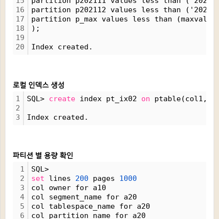
15
partition p202111 values less than ('20211
16
partition p202112 values less than ('20220
17
partition p_max values less than (maxvalue
18
);
19
20
Index created.
로컬 인덱스 생성
1
SQL> 
create
 index pt_ix02 
on
 ptable(col1, c
2
3
Index created.
파티션 별 용량 확인
1
SQL>
2
set
 lines 
200
 pages 
1000
3
col owner for a10
4
col segment_name for a20
5
col tablespace_name for a20
6
col partition_name for a20