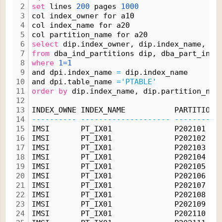
2
set
 lines 
200
 pages 
1000
3
col index_owner for a10
4
col index_name for a20
5
col partition_name for a20
6
select
 dip.index_owner, dip.index_name, di
7
from
 dba_ind_partitions dip, dba_part_inde
8
where
1=1
9
and dpi.index_name 
=
 dip.index_name
10
and dpi.table_name 
='PTABLE'
11
order
by
 dip.index_name, dip.partition_nam
12
13
INDEX_OWNE INDEX_NAME           PARTITION_
14
----------
--------------------
----------
15
IMSI       PT_IX01              P202101   
16
IMSI       PT_IX01              P202102   
17
IMSI       PT_IX01              P202103   
18
IMSI       PT_IX01              P202104   
19
IMSI       PT_IX01              P202105   
20
IMSI       PT_IX01              P202106   
21
IMSI       PT_IX01              P202107   
22
IMSI       PT_IX01              P202108   
23
IMSI       PT_IX01              P202109   
24
IMSI       PT_IX01              P202110   