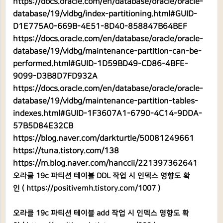
https://docs.oracle.com/en/database/oracle/oracle-
database/19/vldbg/index-partitioning.html#GUID-
D1E775A0-669B-4E51-8D40-858847B64BEF
https://docs.oracle.com/en/database/oracle/oracle-
database/19/vldbg/maintenance-partition-can-be-
performed.html#GUID-1D59BD49-CD86-4BFE-
9099-D3B8D7FD932A
https://docs.oracle.com/en/database/oracle/oracle-
database/19/vldbg/maintenance-partition-tables-
indexes.html#GUID-1F3607A1-6790-4C14-9DDA-
57B5D84E32CB
https://blog.naver.com/darkturtle/50081249661
https://tuna.tistory.com/138
https://m.blog.naver.com/hanccii/221397362641
오라클 19c 파티션 테이블 DDL 작업 시 인덱스 영향도 확
인 (
https://positivemh.tistory.com/1007
)
오라클 19c 파티션 테이블 add 작업 시 인덱스 영향도 확