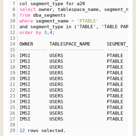
7
col segment_type for a20
8
select
 owner, tablespace_name, segment_nam
9
from
 dba_segments 
10
where
 segment_name 
=
'PTABLE'
11
and segment_type in ('TABLE', 'TABLE PARTI
12
order
by
3,4;
13
14
OWNER      TABLESPACE_NAME      SEGMENT_NA
15
----------
--------------------
----------
16
IMSI       USERS                PTABLE    
17
IMSI       USERS                PTABLE    
18
IMSI       USERS                PTABLE    
19
IMSI       USERS                PTABLE    
20
IMSI       USERS                PTABLE    
21
IMSI       USERS                PTABLE    
22
IMSI       USERS                PTABLE    
23
IMSI       USERS                PTABLE    
24
IMSI       USERS                PTABLE    
25
IMSI       USERS                PTABLE    
26
IMSI       USERS                PTABLE    
27
IMSI       USERS                PTABLE    
28
29
12
 rows selected.