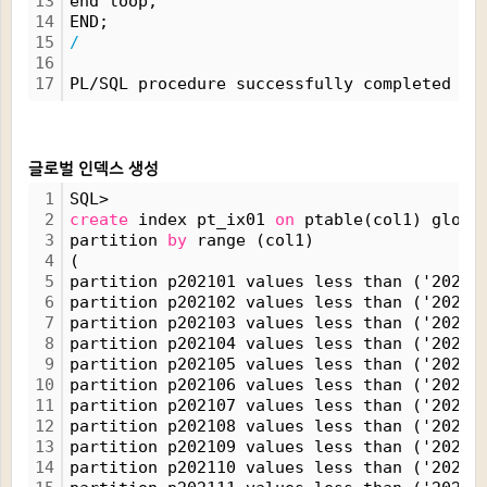
13
end loop;
14
END;
15
/
16
17
PL/SQL procedure successfully completed
글로벌 인덱스 생성
1
SQL> 
2
create
 index pt_ix01 
on
 ptable(col1) globa
3
partition 
by
 range (col1)
4
(
5
partition p202101 values less than ('20210
6
partition p202102 values less than ('20210
7
partition p202103 values less than ('20210
8
partition p202104 values less than ('20210
9
partition p202105 values less than ('20210
10
partition p202106 values less than ('20210
11
partition p202107 values less than ('20210
12
partition p202108 values less than ('20210
13
partition p202109 values less than ('20211
14
partition p202110 values less than ('20211