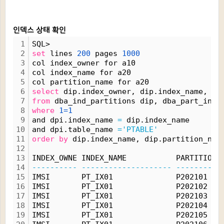
인덱스 상태 확인
1
SQL> 
2
set
 lines 
200
 pages 
1000
3
col index_owner for a10
4
col index_name for a20
5
col partition_name for a20
6
select
 dip.index_owner, dip.index_name, di
7
from
 dba_ind_partitions dip, dba_part_inde
8
where
1=1
9
and dpi.index_name 
=
 dip.index_name
10
and dpi.table_name 
='PTABLE'
11
order
by
 dip.index_name, dip.partition_nam
12
13
INDEX_OWNE INDEX_NAME           PARTITION_
14
----------
--------------------
----------
15
IMSI       PT_IX01              P202101   
16
IMSI       PT_IX01              P202102   
17
IMSI       PT_IX01              P202103   
18
IMSI       PT_IX01              P202104   
19
IMSI       PT_IX01              P202105   