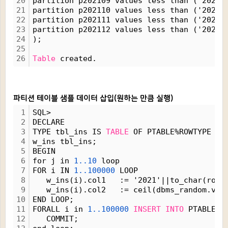
20
partition p202109 values less than ('20211
21
partition p202110 values less than ('20211
22
partition p202111 values less than ('20211
23
partition p202112 values less than ('20220
24
);
25
26
Table
 created.
파티션 테이블 샘플 데이터 삽입(원하는 만큼 실행)
1
SQL>
2
DECLARE
3
TYPE tbl_ins IS 
TABLE
 OF PTABLE%ROWTYPE IN
4
w_ins tbl_ins;
5
BEGIN
6
for j in 
1..10
 loop
7
FOR i IN 
1..100000
 LOOP 
8
   w_ins(i).col1   := '2021'||to_char(roun
9
   w_ins(i).col2   := ceil(dbms_random.val
10
END LOOP;
11
FORALL i in 
1..100000
INSERT
INTO
 PTABLE V
12
   COMMIT;