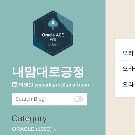
오라클
내맘대로긍정
오라클
오라클
박영민
ympark.pro@gmail.com
Category
ORACLE
(1093)