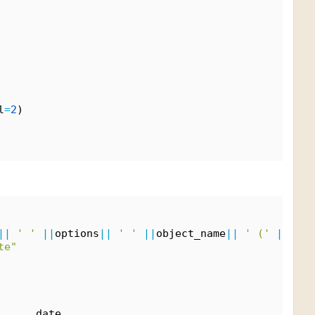
l
=
2
)
|
|
' '
|
|
options
|
|
' '
|
|
object_name
|
|
' ('
|
|
cost
te"
      date