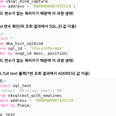
om
 v$sql_bind_capture 
ere
 address 
=
'0000000087435CC8'
; 
인드 변수가 없는 쿼리이기 때문에 이 과정 생략)
bind 변수 확인(위 조회 결과에서 SQL_ID 값 이용)
L
>
lect
*
om
 dba_hist_sqlbind 
ere
 sql_id 
=
'57nsvt4f6rmbk'
der
by
 snap_id desc, position; 
인드 변수가 없는 쿼리이기 때문에 이 과정 생략)
QL full text 출력(1번 조회 결과에서 ADDRESS 값 이용)
QL
>
elect
 sql_text
-select 'AA'||sql_text||'BB' 
rom
 v$sqltext_with_newlines 
here
 address 
=
'0000000087435CC8'
rder
by
 Piece;
QL_TEXT