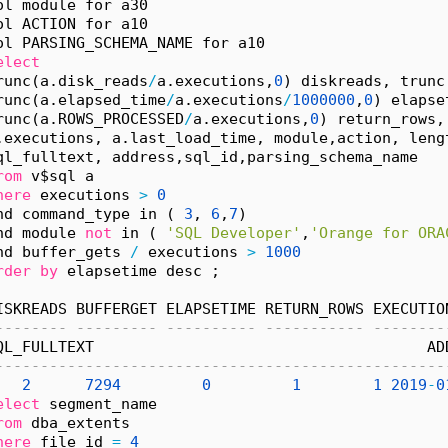
ol module for a30
ol ACTION for a10
ol PARSING_SCHEMA_NAME for a10
elect
runc(a.disk_reads
/
a.executions,
0
) diskreads, trunc
runc(a.elapsed_time
/
a.executions
/
1000000
,
0
) elapse
runc(a.ROWS_PROCESSED
/
a.executions,
0
) return_rows,
.executions, a.last_load_time, module,action, leng
ql_fulltext, address,sql_id,parsing_schema_name 
rom
 v$sql a 
here
 executions 
>
0
nd command_type in ( 
3
, 
6
,
7
) 
nd module 
not
 in ( 
'SQL Developer'
,
'Orange for ORA
nd buffer_gets 
/
 executions 
>
1000
rder
by
 elapsetime desc ; 
ISKREADS BUFFERGET ELAPSETIME RETURN_ROWS EXECUTIO
-------- --------- ---------- ----------- --------
QL_FULLTEXT                                     AD
--------------------------------------------------
2
7294
0
1
1
2019
-
0
elect
 segment_name                                
rom
 dba_extents
here
 file_id 
=
4