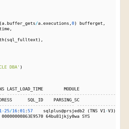
(a.buffer_gets
/
a.executions,
0
) bufferget, 
time, 
 
th(sql_fulltext), 
CLE DBA'
) 
NS LAST_LOAD_TIME        MODULE                   
-- ------------------------- ---------------------
DRESS      SQL_ID    PARSING_SC
----------------------------- ---------------- ---
1
-
25
/
16
:
01
:
57
    sqlplus@prsjedb2 (TNS V1
-
V3)   (
n
 00000000863E9570 64bu81jkjy0wa SYS