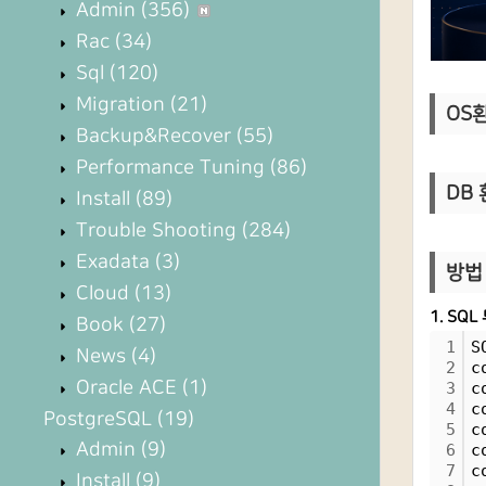
Admin
(356)
Rac
(34)
Sql
(120)
Migration
(21)
OS환경
Backup&Recover
(55)
Performance Tuning
(86)
DB 
Install
(89)
Trouble Shooting
(284)
Exadata
(3)
방법 
Cloud
(13)
1. S
Book
(27)
1
S
News
(4)
2
c
Oracle ACE
(1)
3
c
4
c
PostgreSQL
(19)
5
c
Admin
(9)
6
c
7
c
Install
(9)