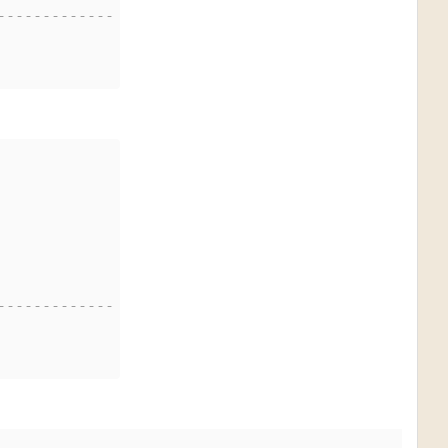
-------------
-------------