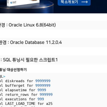
 : Oracle Linux 6.8(64bit)
환
경 : Oracle Database 11.2.0.4
:
SQL 튜닝시 필요한 스크립트1
QL 튜닝 대상선정하기
QL
>
ol diskreads for 
9999999
ol bufferget for 
9999999
ol elapsetime for 
9999
ol return_rows for 
999999
ol executions for 
999
ol LAST_LOAD_TIME for a25