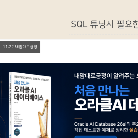
SQL 튜닝시 필요
 28. 11:22 내맘대로긍정