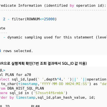
redicate Information (identified 
by
 operation id):
--------------------------------------------------
2
-
 filter(ROWNUM
<
=
25000
)
ote
----
-
 dynamic sampling used for this statement (leve
4
 rows selected.
AWR으로 실행계획 확인(1번 조회 결과에서 SQL_ID 값 이용)
QL
>
ol PLAN for a70
elect
 sql_id,lpad(
' '
,depth
*
4
,
' '
)
|
|
' '
|
|
operation
 to_char(
timestamp
,
'YYYY-MM-DD HH24:MI:SS'
) as 
"da
rom
 DBA_HIST_SQL_PLAN 
here
 sql_id in (
'57nsvt4f6rmbk'
) 
rder
by
timestamp
,sql_id,plan_hash_value, id; 
QL_ID          PLAN                               