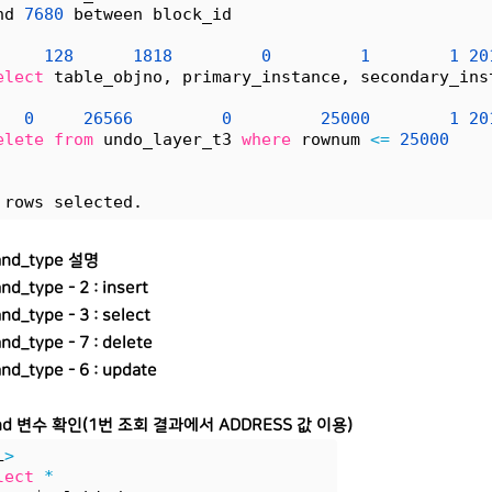
nd 
7680
 between block_id
128
1818
0
1
1
20
elect
 table_objno, primary_instance, secondary_ins
0
26566
0
25000
1
20
elete
from
 undo_layer_t3 
where
 rownum 
<
=
25000
    
 rows selected.
nd_type 설명
d_type - 2 : insert
d_type - 3 : select
d_type - 7 : delete
d_type - 6 : update
bind 변수 확인(1번 조회 결과에서 ADDRESS 값 이용)
L
>
lect
*