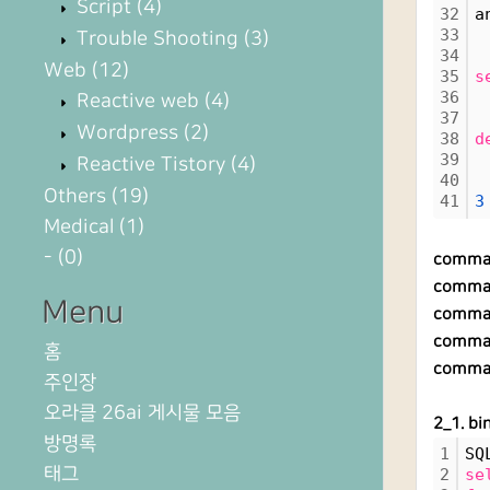
Script
(4)
32
a
33
Trouble Shooting
(3)
34
Web
(12)
35
s
36
Reactive web
(4)
37
Wordpress
(2)
38
d
39
Reactive Tistory
(4)
40
Others
(19)
41
3
Medical
(1)
-
(0)
comma
comman
Menu
comman
comman
홈
comman
주인장
오라클 26ai 게시물 모음
2_1. 
방명록
1
SQ
태그
2
se