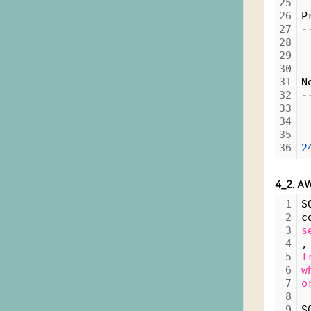
25
26
P
27
-
28
29
30
31
N
32
-
33
34
35
36
2
4_2. 
1
S
2
c
3
s
4
,
5
f
6
w
7
o
8
9
S