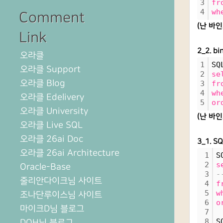
3
fr
4
wh
Comment
(난 바
Link
2_2. 
오라클
1
SQ
오라클 Support
2
se
오라클 Blog
3
fr
4
wh
오라클 Edelivery
5
or
오라클 University
(난 바
오라클 Live SQL
오라클 26ai Doc
3_1. S
오라클 26ai Architecture
1
S
2
s
Oracle-Base
3
-
줄리안다이크님 사이트
4
f
5
w
조나단루이스님 사이트
6
o
마이크D님 블로그
7
8
S
DOH님 블로그