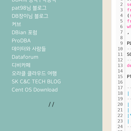
2
s
pat98님 블로그
3
f
4
(
DB장이님 블로그
5
f
커브
6
w
DBian 포럼
7
,
8
ProDBA
9
P
데이터와 사람들
10
-
11
S
Dataforum
12
-
디비카페
13
d
14
오라클 클라우드 여행
15
P
SK C&C TECH BLOG
16
17
-
Cent OS Download
18
|
19
-
/
/
20
|
21
|
22
|
23
|
24
-