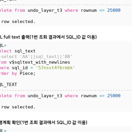
--------------------------------------------------
elete
from
 undo_layer_t3 
where
 rownum 
<
=
25000
 row selected.
QL full text 출력(1번 조회 결과에서 SQL_ID 값 이용)
QL
>
elect
 sql_text 
-select 'AA'||sql_text||'BB' 
rom
 v$sqltext_with_newlines 
here
 sql_id 
=
'57nsvt4f6rmbk'
rder
by
 Piece;
QL_TEXT
--------------------------------------------------
elete
from
 undo_layer_t3 
where
 rownum 
<
=
25000
 row selected.
실행계획 확인(1번 조회 결과에서 SQL_ID 값 이용)
QL
>