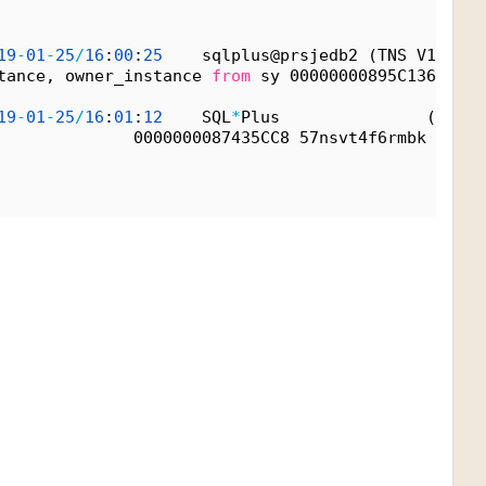
19
-
01
-
25
/
16
:
00
:
25
    sqlplus@prsjedb2 (TNS V1
-
V3) 
tance, owner_instance 
from
 sy 00000000895C1368 8mz
19
-
01
-
25
/
16
:
01
:
12
    SQL
*
Plus               (
null
)
              0000000087435CC8 57nsvt4f6rmbk JSH