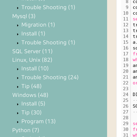
8
c
Trouble Shooting
(1)
9
c
10
c
Mysql
(3)
11
s
Migration
(1)
12
t
13
t
Install
(1)
14
t
Trouble Shooting
(1)
15
a
16
s
SQL Server
(11)
17
f
Linux, Unix
(82)
18
w
19
a
Install
(10)
20
a
Trouble Shooting
(24)
21
a
22
o
Tip
(48)
23
24
D
Windows
(48)
25
-
Install
(5)
26
S
27
-
Tip
(30)
28
Program
(13)
29
s
30
f
Python
(7)
31
w