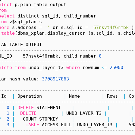
elect
 p.plan_table_output 
rom
select
 distinct sql_id, child_number 
rom
 v$sql_plan s 
here
 s.address 
=
''
 or s.sql_id 
=
'57nsvt4f6rmbk'
)
 
table
(dbms_xplan.display_cursor (s.sql_id, s.chil
LAN_TABLE_OUTPUT
--------------------------------------------------
QL_ID    57nsvt4f6rmbk, child number 
0
------------------------------------
elete
from
 undo_layer_t3 
where
 rownum 
<
=
25000
lan hash value: 
3708917863
--------------------------------------------------
 Id  
|
 Operation        
|
 Name        
|
 Rows  
|
 Co
--------------------------------------------------
0
|
DELETE
 STATEMENT    
|
|
|
1
|
DELETE
|
 UNDO_LAYER_T3 
|
|
*
2
|
   COUNT STOPKEY     
|
|
|
3
|
TABLE
 ACCESS FULL
|
 UNDO_LAYER_T3 
|
    50
--------------------------------------------------