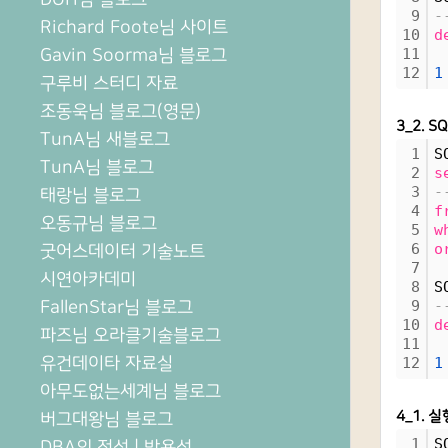
9
-
Richard Foote님 사이트
10
d
Gavin Soorma님 블로그
11
12
1
구루비 스터디 자료
조동욱님 블로그(영문)
3_2. S
TunA님 새블로그
1
S
TunA님 블로그
2
s
3
-
태랑님 블로그
4
f
오동규님 블로그
5
w
6
o
굿어스데이터 기술노트
7
시연아카데미
8
S
FallenStar님 블로그
9
-
10
d
파즈님 오라클기술블로그
11
유건데이타 자료실
12
1
아무도없는세계님 블로그
4_1. 
버그대왕님 블로그
1
S
DBA의 정석 | 박용석