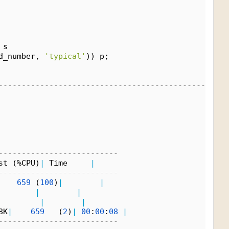
 s
d_number, 
'typical'
)) p;
--------------------------------------------------
--------------------------
st (%CPU)
|
 Time     
|
--------------------------
659
 (
100
)
|
|
|
|
|
|
8K
|
659
   (
2
)
|
00
:
00
:
08
|
--------------------------