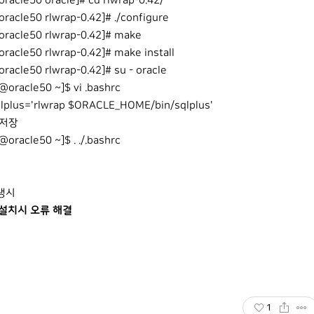
racle50 oracle]# cd rlwrap-0.42/
racle50 rlwrap-0.42]# ./configure
oracle50 rlwrap-0.42]# make
racle50 rlwrap-0.42]# make install
racle50 rlwrap-0.42]# su - oracle
@oracle50 ~]$ vi .bashrc
sqlplus='rlwrap $ORACLE_HOME/bin/sqlplus'
 저장
@oracle50 ~]$ . ./.bashrc
생시
p 설치시 오류 해결
1