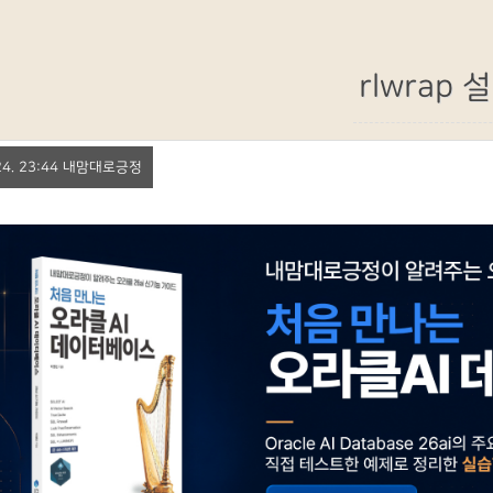
rlwrap 
. 24. 23:44 내맘대로긍정