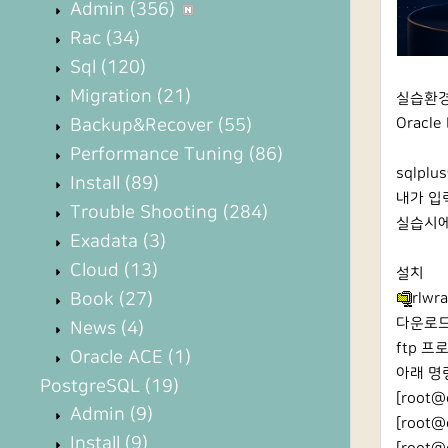
Admin
(356)
Rac
(34)
Sql
(120)
Migration
(21)
실습환
Backup&Recover
(55)
Oracle 
Performance Tuning
(86)
sqlp
Install
(89)
내가 입
Trouble Shooting
(284)
실습시에
Exadata
(3)
Cloud
(13)
설치
Book
(27)
rlwra
다운로드
News
(4)
ftp 
Oracle ACE
(1)
아래 명
PostgreSQL
(19)
[root@o
Admin
(9)
[root@o
Install
(9)