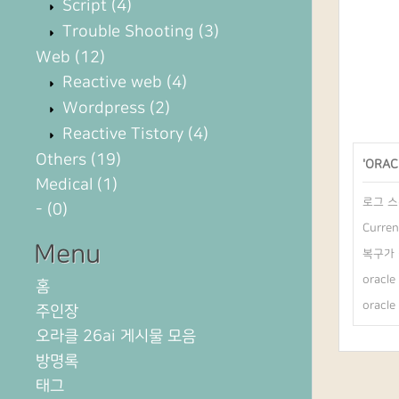
Script
(4)
Trouble Shooting
(3)
Web
(12)
Reactive web
(4)
Wordpress
(2)
Reactive Tistory
(4)
Others
(19)
'
ORAC
Medical
(1)
로그 스
-
(0)
Curre
Menu
복구가 
orac
홈
orac
주인장
오라클 26ai 게시물 모음
방명록
태그