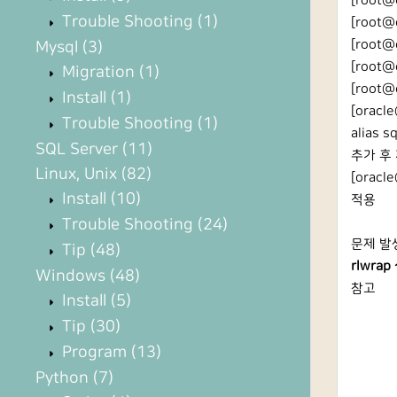
[root@o
Trouble Shooting
(1)
[root@o
[root@
Mysql
(3)
[root@o
Migration
(1)
[root@o
Install
(1)
[oracle
Trouble Shooting
(1)
alias 
SQL Server
(11)
추가 후
Linux, Unix
(82)
[oracle
Install
(10)
적용
Trouble Shooting
(24)
문제 발
Tip
(48)
rlwra
Windows
(48)
참고
Install
(5)
Tip
(30)
Program
(13)
Python
(7)