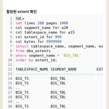
할당된 extent 확인
1
SQL> 
2
set
 lines 
200
 pages 
1000
3
col segment_name for a20
4
col tablespace_name for a15
5
col extent_id for 
999
6
col bytes for 
9999999
7
select
 tablespace_name, segment_name, exte
8
from
 dba_extents
9
where
 segment_name 
=
'BIG_TBL'
10
order
by
 extent_id;
11
12
TABLESPACE_NAME SEGMENT_NAME         EXTEN
13
---------------
--------------------
-----
14
BIG_TS          BIG_TBL                   
15
BIG_TS          BIG_TBL                   
16
..
17
BIG_TS          BIG_TBL                   
18
BIG_TS          BIG_TBL                   
19
..
20
BIG_TS          BIG_TBL                   