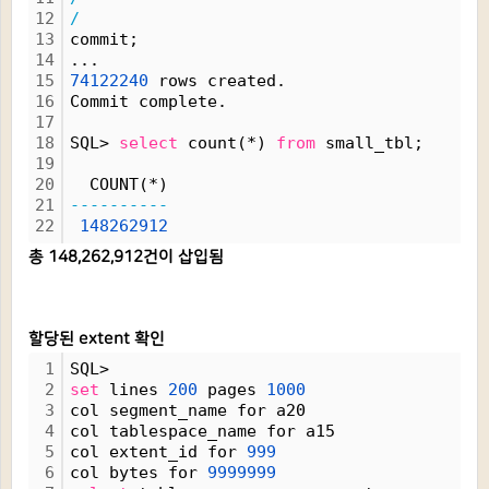
12
/
13
commit;
14
...
15
74122240
 rows created.
16
Commit complete.
17
18
SQL> 
select
 count(*) 
from
 small_tbl;
19
20
  COUNT(*)
21
----------
22
148262912
총 148,262,912건이 삽입됨
할당된 extent 확인
1
SQL> 
2
set
 lines 
200
 pages 
1000
3
col segment_name for a20
4
col tablespace_name for a15
5
col extent_id for 
999
6
col bytes for 
9999999