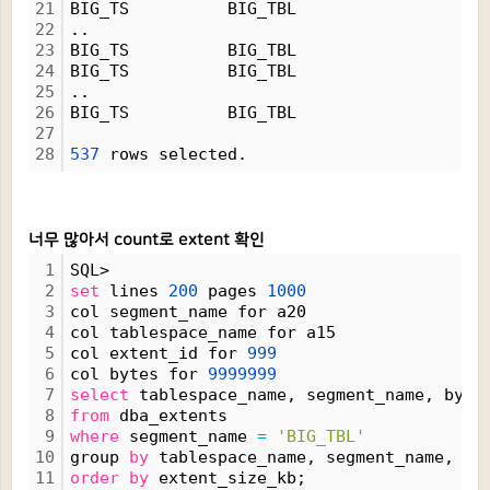
21
BIG_TS          BIG_TBL                   
22
..
23
BIG_TS          BIG_TBL                   
24
BIG_TS          BIG_TBL                   
25
..
26
BIG_TS          BIG_TBL                   
27
28
537
 rows selected.
너무 많아서 count로 extent 확인
1
SQL>
2
set
 lines 
200
 pages 
1000
3
col segment_name for a20
4
col tablespace_name for a15
5
col extent_id for 
999
6
col bytes for 
9999999
7
select
 tablespace_name, segment_name, byte
8
from
 dba_extents
9
where
 segment_name 
=
'BIG_TBL'
10
group 
by
 tablespace_name, segment_name, by
11
order
by
 extent_size_kb;