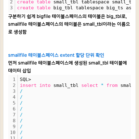
2
create
table
 small_tbl tablespace small_ts 
3
create
table
 big_tbl tablespace big_ts as 
s
구분하기 쉽게 bigfile 테이블스페이스의 테이블은 big_tbl로,
smallfile 테이블스페이스의 테이블은 small_tbl이라는 이름으
로 생성함
smallfile 테이블스페이스 extent 할당 단위 확인
먼저 smallfile 테이블스페이스에 생성된 small_tbl 테이블에
데이터 삽입
1
SQL> 
2
insert
into
 small_tbl 
select
*
from
 small_
3
/
4
/
5
/
6
/
7
/
8
/
9
/
10
/
11
/