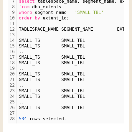
7
select
 tablespace_name, segment_name, exte
8
from
 dba_extents
9
where
 segment_name 
=
'SMALL_TBL'
10
order
by
 extent_id;
11
12
TABLESPACE_NAME SEGMENT_NAME         EXTEN
13
---------------
--------------------
-----
14
SMALL_TS        SMALL_TBL                 
15
SMALL_TS        SMALL_TBL                 
16
..
17
SMALL_TS        SMALL_TBL                 
18
SMALL_TS        SMALL_TBL                 
19
..
20
SMALL_TS        SMALL_TBL                 
21
SMALL_TS        SMALL_TBL                 
22
..
23
SMALL_TS        SMALL_TBL                 
24
SMALL_TS        SMALL_TBL                 
25
..
26
SMALL_TS        SMALL_TBL                 
27
28
534
 rows selected.