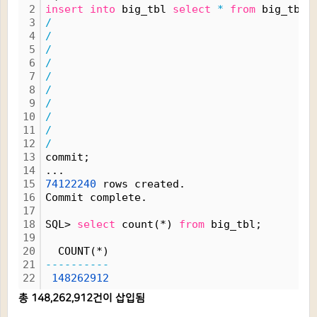
2
insert
into
 big_tbl 
select
*
from
 big_tbl;
3
/
4
/
5
/
6
/
7
/
8
/
9
/
10
/
11
/
12
/
13
commit;
14
...
15
74122240
 rows created.
16
Commit complete.
17
18
SQL> 
select
 count(*) 
from
 big_tbl;
19
20
  COUNT(*)
21
----------
22
148262912
총 148,262,912건이 삽입됨