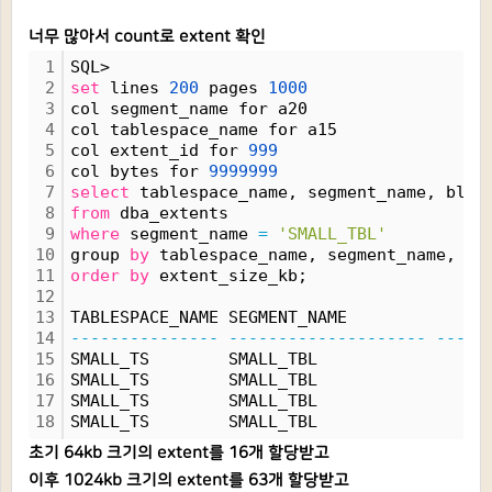
너무 많아서 count로 extent 확인
1
SQL>
2
set
 lines 
200
 pages 
1000
3
col segment_name for a20
4
col tablespace_name for a15
5
col extent_id for 
999
6
col bytes for 
9999999
7
select
 tablespace_name, segment_name, bloc
8
from
 dba_extents
9
where
 segment_name 
=
'SMALL_TBL'
10
group 
by
 tablespace_name, segment_name, bl
11
order
by
 extent_size_kb;
12
13
TABLESPACE_NAME SEGMENT_NAME             B
14
---------------
--------------------
-----
15
SMALL_TS        SMALL_TBL                 
16
SMALL_TS        SMALL_TBL                 
17
SMALL_TS        SMALL_TBL                 
18
SMALL_TS        SMALL_TBL                 
초기 64kb 크기의 extent를 16개 할당받고
이후 1024kb 크기의 extent를 63개 할당받고