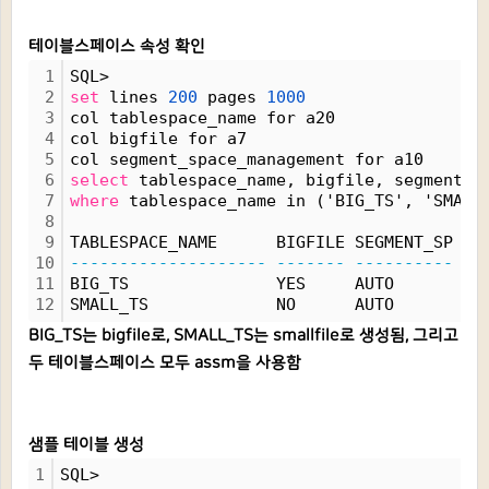
테이블스페이스 속성 확인
1
SQL>
2
set
 lines 
200
 pages 
1000
3
col tablespace_name for a20
4
col bigfile for a7
5
col segment_space_management for a10
6
select
 tablespace_name, bigfile, segment_s
7
where
 tablespace_name in ('BIG_TS', 'SMALL
8
9
TABLESPACE_NAME      BIGFILE SEGMENT_SP
10
--------------------
-------
----------
11
BIG_TS               YES     AUTO
12
SMALL_TS             NO      AUTO
BIG_TS는 bigfile로, SMALL_TS는 smallfile로 생성됨, 그리고
두 테이블스페이스 모두 assm을 사용함
샘플 테이블 생성
1
SQL>