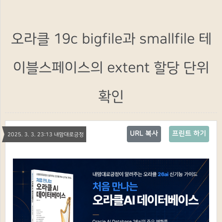
오라클 19c bigfile과 smallfile 테
이블스페이스의 extent 할당 단위
확인
URL 복사
프린트 하기
2025. 3. 3. 23:13 내맘대로긍정