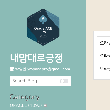
오라클
내맘대로긍정
오라클
오라클
박영민
ympark.pro@gmail.com
Category
ORACLE
(1093)