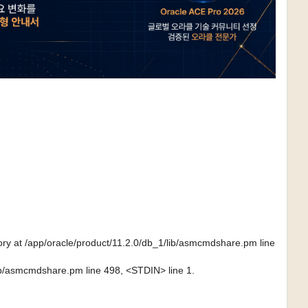
tory at /app/oracle/product/11.2.0/db_1/lib/asmcmdshare.pm line 
/lib/asmcmdshare.pm line 498, <STDIN> line 1.