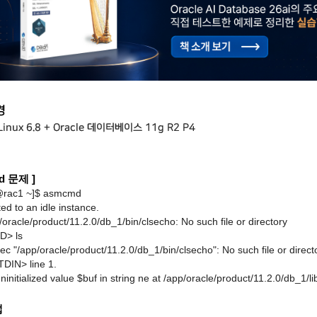
경
Linux 6.8 +
Oracle 데이터베이스
1
1g R2 P4
d 문제 ]
@rac1 ~]$ asmcmd
d to an idle instance.
/oracle/product/11.2.0/db_1/bin/clsecho: No such file or directory
> ls
ec "/app/oracle/product/11.2.0/db_1/bin/clsecho": No such file or direc
TDIN> line 1.
ninitialized value $buf in string ne at /app/oracle/product/11.2.0/db_1
법