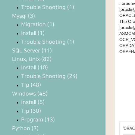
. ora
Trouble Shooting
(1)
[oracle
Mysql
(3)
ORACLE
The Ora
Migration
(1)
[oracle
Install
(1)
ASMCMD
OCR_V
Trouble Shooting
(1)
ORADAT
SQL Server
(11)
ORAFR
Linux, Unix
(82)
Install
(10)
Trouble Shooting
(24)
Tip
(48)
Windows
(48)
Install
(5)
Tip
(30)
Program
(13)
Python
(7)
'
ORAC