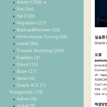
Admin
(356)
Rac
(34)
Sql
(120)
Migration
(21)
Backup&Recover
(55)
Performance Tuning
(86)
실습환
Oracle 
Install
(89)
Trouble Shooting
(284)
오류
Exadata
(3)
asmcm
Cloud
(13)
[oracle
Connecte
Book
(27)
sh: /app
News
(4)
ASMCMD
Can't ex
Oracle ACE
(1)
494, <S
PostgreSQL
(19)
Use of u
Admin
(9)
해결방
Install
(9)