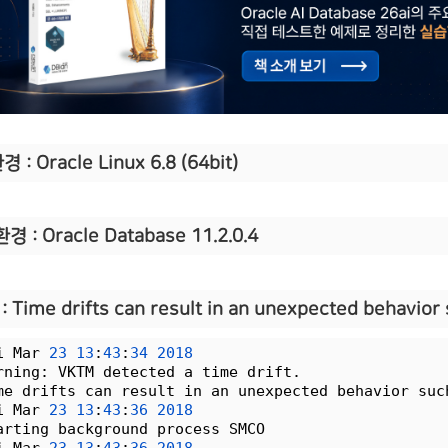
 : Oracle Linux 6.8 (64bit)
경 : Oracle Database 11.2.0.4
:
Time drifts can result in an unexpected behavior 
i Mar 
23
13
:
43
:
34
2018
rning: VKTM detected a time drift.
me drifts can result in an unexpected behavior suc
i Mar 
23
13
:
43
:
36
2018
arting background process SMCO