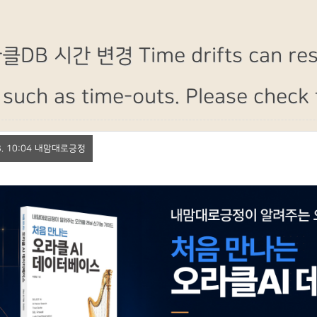
DB 시간 변경 Time drifts can resul
such as time-outs. Please check t
 23. 10:04 내맘대로긍정