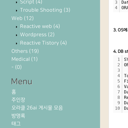
Script
(4)
3
Da
4
OR
Trouble Shooting
(3)
Web
(12)
Reactive web
(4)
3. O
Wordpress
(2)
Reactive Tistory
(4)
Others
(19)
4. DB s
Medical
(1)
1
S
2
O
-
(0)
3
4
T
Menu
5
F
6
V
홈
7
D
8
R
주인장
9
D
오라클 26ai 게시물 모음
10
D
방명록
태그