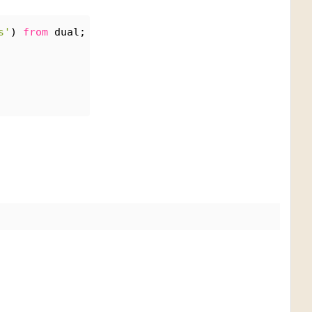
s'
) 
from
 dual;