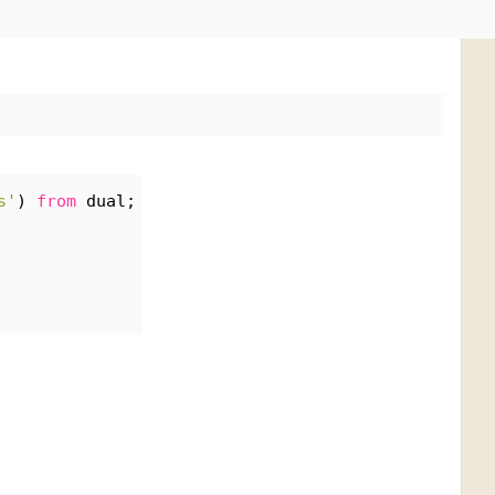
s'
) 
from
 dual;