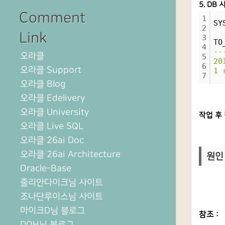
5. DB
Comment
1
SY
2
Link
3
TO
4
--
오라클
5
20
6
오라클 Support
1 
7
오라클 Blog
오라클 Edelivery
오라클 University
작업 후 
오라클 Live SQL
오라클 26ai Doc
오라클 26ai Architecture
원인 
Oracle-Base
줄리안다이크님 사이트
조나단루이스님 사이트
마이크D님 블로그
참조 :
DOH님 블로그