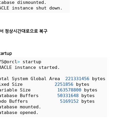
tabase dismounted.
ACLE instance shut down.
S에서 정상시간대로으로 복구
tartup
YS@orcl
>
 startup
RACLE instance started.
otal System Global Area  
221331456
 bytes
ixed Size            
2251856
 bytes
ariable Size          
163578800
 bytes
atabase Buffers       
50331648
 bytes
edo Buffers            
5169152
 bytes
atabase mounted.
atabase opened.