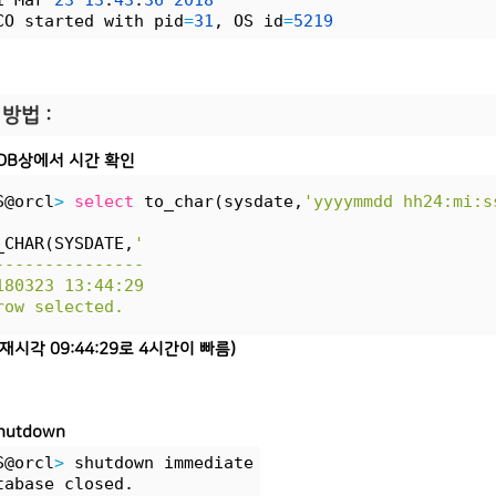
i Mar 
23
13
:
43
:
36
2018
CO started with pid
=
31
, OS id
=
5219
 방법 :
 DB상에서 시간 확인
S@orcl
>
select
 to_char(sysdate,
'yyyymmdd hh24:mi:s
_CHAR(SYSDATE,
'
---------------
180323 13:44:29
row selected.
재시각 09:44:29로 4시간이 빠름)
shutdown
S@orcl
>
 shutdown immediate
tabase closed.