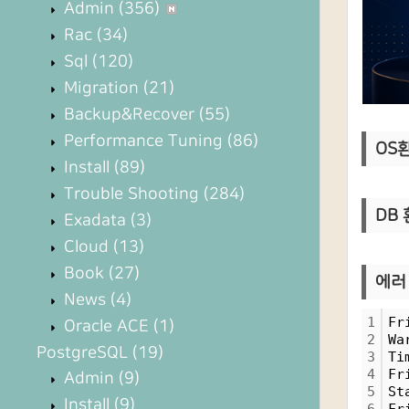
Admin
(356)
Rac
(34)
Sql
(120)
Migration
(21)
Backup&Recover
(55)
Performance Tuning
(86)
OS환경
Install
(89)
Trouble Shooting
(284)
DB 환
Exadata
(3)
Cloud
(13)
Book
(27)
에러 
News
(4)
1
Fr
Oracle ACE
(1)
2
Wa
PostgreSQL
(19)
3
Ti
4
Fr
Admin
(9)
5
St
Install
(9)