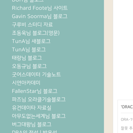
Richard Foote님 사이트
Gavin Soorma님 블로그
구루비 스터디 자료
조동욱님 블로그(영문)
TunA님 새블로그
TunA님 블로그
태랑님 블로그
오동규님 블로그
굿어스데이터 기술노트
시연아카데미
FallenStar님 블로그
파즈님 오라클기술블로그
유건데이타 자료실
'
ORAC
아무도없는세계님 블로그
ORA-19
버그대왕님 블로그
잘못 추가한
DBA의 정석 | 박용석