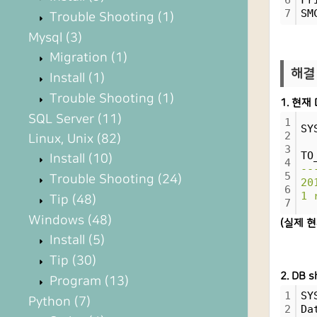
6
Fr
7
SM
Trouble Shooting
(1)
Mysql
(3)
Migration
(1)
해결
Install
(1)
Trouble Shooting
(1)
1. 현재
SQL Server
(11)
1
SY
2
Linux, Unix
(82)
3
TO
Install
(10)
4
--
5
Trouble Shooting
(24)
20
6
1 
Tip
(48)
7
Windows
(48)
(실제 현
Install
(5)
Tip
(30)
2. DB 
Program
(13)
1
SY
Python
(7)
2
Da