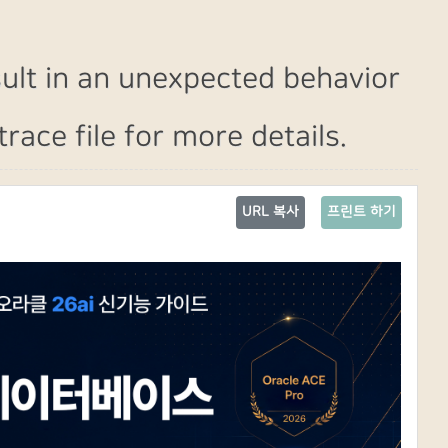
t in an unexpected behavior
race file for more details.
URL 복사
프린트 하기