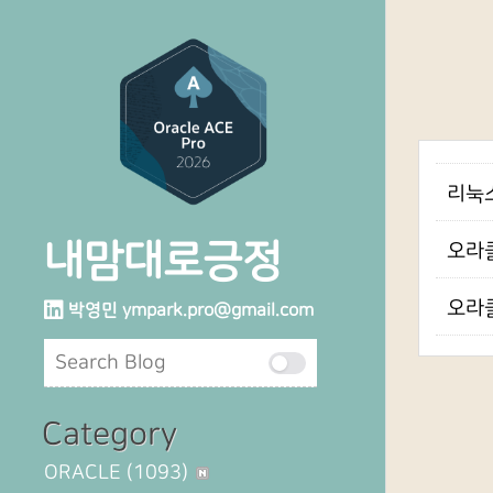
리눅스
내맘대로긍정
오라클
오라클
박영민
ympark.pro@gmail.com
Category
ORACLE
(1093)