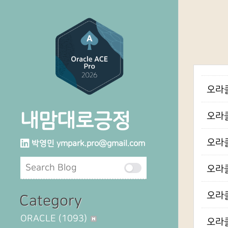
오라클
내맘대로긍정
오라클
오라클
박영민
ympark.pro@gmail.com
오라클
오라클 
Category
ORACLE
(1093)
오라클 