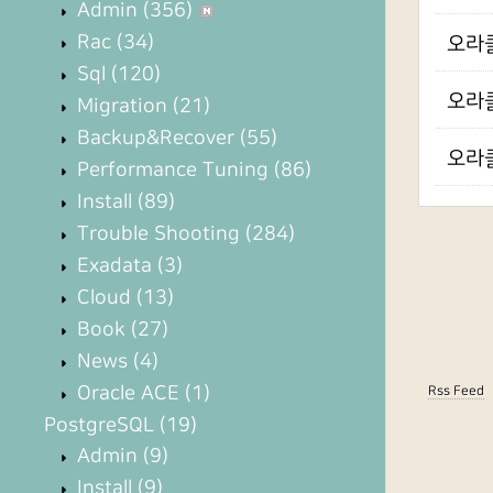
Admin
(356)
Rac
(34)
오라클
Sql
(120)
오라클
Migration
(21)
Backup&Recover
(55)
오라클
Performance Tuning
(86)
Install
(89)
Trouble Shooting
(284)
Exadata
(3)
Cloud
(13)
Book
(27)
News
(4)
Oracle ACE
(1)
Rss Feed
PostgreSQL
(19)
Admin
(9)
Install
(9)