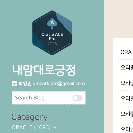
ORA-
내맘대로긍정
오라클
오라클
박영민
ympark.pro@gmail.com
오라클
오라클 
Category
ORACLE
(1093)
오라클 