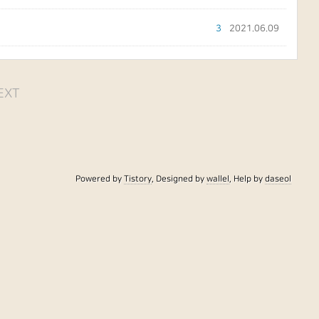
3
2021.06.09
EXT
Powered by
Tistory
, Designed by
wallel
, Help by
daseol