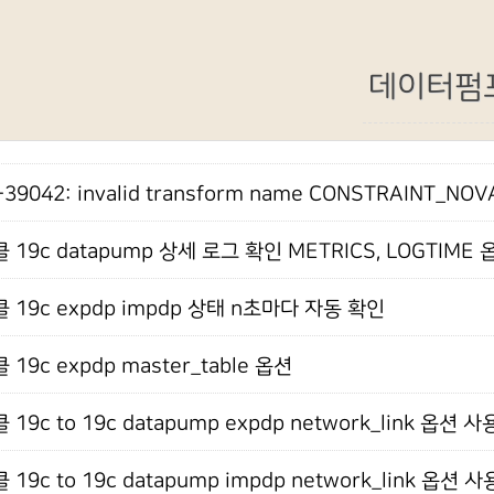
데이터펌
39042: invalid transform name CONSTRAINT_NOV
 19c datapump 상세 로그 확인 METRICS, LOGTIME 
 19c expdp impdp 상태 n초마다 자동 확인
 19c expdp master_table 옵션
19c to 19c datapump expdp network_link 옵션 사
19c to 19c datapump impdp network_link 옵션 사