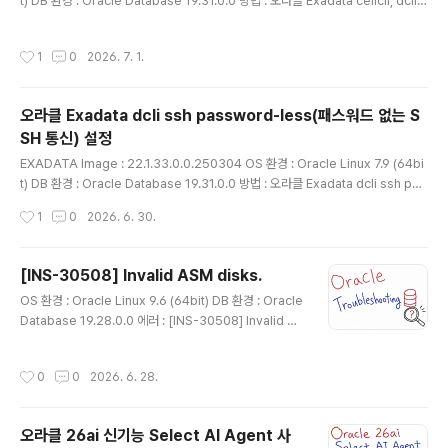
t) DB 환경 : Oracle Database 19.31.0.0 방법 : 오라클 Exadata cellcli, dcli a
lerthistory 확인 명령본문에서는 exadata에서 셀노드의 alerthistory를 확인하
는 명령을 설명함 셀 서버에서 직접 확인1# cellcli -e list alerthistory db 서버에
작성시간
1
0
2026. 7. 1.
서 dcli로 원격 확인1# dcli -g cell_group -l root "cellcli -e list alerthistor
y" 최근 24시간 동안 발생한 Critical 알람 조회1# dcli -g cell_group -l root
"cellcli -e \..
오라클 Exadata dcli ssh password-less(패스워드 없는 S
SH 통신) 설정
글 내용
EXADATA Image : 22.1.33.0.0.250304 OS 환경 : Oracle Linux 7.9 (64bi
t) DB 환경 : Oracle Database 19.31.0.0 방법 : 오라클 Exadata dcli ssh pas
sword-less(패스워드 없는 SSH 통신) 설정exadata에서 사용하는 dcli 명령어
작성시간
1
0
2026. 6. 30.
에서 셀 노드에 접근할때 패스워드 인증이 되어 있지 않은 경우 명령을 입력할때마다
매번 셀 노드 패스워드를 입력해줘야함본문에서는 패스워드 없이 셀 노드에 명령어
를 입력할수 있게 dcli 명령으로 password-less를 설정하는 방법을 설명함 dcli
[INS-30508] Invalid ASM disks.
(Distributed Command Line Interface)란?오라클 엑사데이터(Exadata) 환
글 내용
OS 환경 : Oracle Linux 9.6 (64bit) DB 환경 : Oracle
경에서 수십 대의 DB 노드..
Database 19.28.0.0 에러 : [INS-30508] Invalid AS
M disks.Oracle Linux 9에 oracle asmlib3 버전을
사용하여 asmdisk 라벨링 후 grid 설치시 asm diskgr
작성시간
0
0
2026. 6. 28.
oup 생성하는 부분에서 발생한 문제 grid 설치(및 패치)1
$ ./gridSetup.sh -applyRU /app/media/379523
82/37957391 /dev/sda1로 진행하려 했지만 안됨디스
오라클 26ai 신기능 Select AI Agent 사
크가 안나오는 문제가 발생하거나 아래 에러가 발생함디스