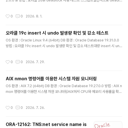
2.0.0 ai 방법 : 오라클 26ai deadlock 자동 테스트 스크립트일반적으로 deadlo
ck을 발생시키려면 아래 글처럼 테이블을 생성하고 세션1, 세션2에서 각각 교차 d
ml을 수행하여야함참고 : deadlock 발생 테스트 ORA-00060 ( https://positi
작성시간
0
0
2026. 8. 1.
vemh.tistory.com/317 )본문에서는 이 테스트를 스크립트 하나로 할수 있게끔
만든 스크립트를 설명하고 실제 수행해봄 참고로 현재 db 환경은 싱글 db 환경임
테스트쉘스크립트 생성1234567891011121314151617181920212223242
오라클 19c insert 시 undo 발생량 확인 및 감소 테스트
526272829303132333435363..
글 내용
OS 환경 : Oracle Linux 9.4 (64bit) DB 환경 : Oracle Database 19.31.0.0
방법 : 오라클 19c insert 시 undo 발생량 확인 및 감소 테스트대량 insert 시 und
o 에러가 발생할 수 있음(ORA-30036: unable to extend segment by 8 in
undo tablespace 'UNDOTBS1')이때의 일반적인 방안으로는 undo tablespa
작성시간
0
0
2026. 7. 29.
ce 크기를 늘리거나, insert 단위를 쪼개는 방법이 있음참고 : ORA-30036: una
ble to extend segment by 8 in undo tablespace 'UNDOTBS1' ( https://
positivemh.tistory.com/377 )하지만 이 방법 외에도..
AIX nmon 명령어를 이용한 시스템 자원 모니터링
글 내용
OS 환경 : AIX 7.2 (64bit) DB 환경 : Oracle Database 19.27.0.0 방법 : AIX n
mon 명령어를 이용한 시스템 자원 모니터링AIX에서 CPU와 메모리 사용률을 확인
할 때 일반적으로 topas 명령어를 많이 사용함topas는 별도의 옵션 없이 바로 실
행할 수 있고 CPU, 메모리, 디스크, 네트워크, 프로세스 등의 정보를 한 화면에서 확
작성시간
0
0
2026. 7. 26.
인할 수 있어 간단한 상태 점검에 유용함다만 topas는 화면에 표시되는 항목이 정해
져 있어 CPU와 메모리 사용률을 그래프 형태로 확인하면서 CPU 사용률이 높은 프
로세스를 함께 확인하려는 경우 다소 불편할 수 있음이 경우 nmon 명령어를 사용하
ORA-12162: TNS:net service name is
면 필요한 항목을 선택하여 한 화면에 표시할 수 있음nmon을 이용하면 CPU, 메모