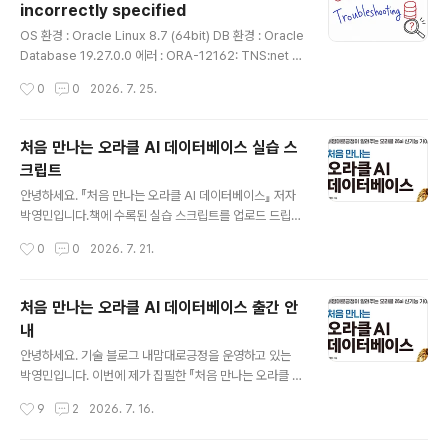
incorrectly specified
리..
글 내용
OS 환경 : Oracle Linux 8.7 (64bit) DB 환경 : Oracle
Database 19.27.0.0 에러 : ORA-12162: TNS:net s
ervice name is incorrectly specifiedsqlplus / as
작성시간
0
0
2026. 7. 25.
sysdba 접속시 발생하는 에러123456789101112$ s
qlplus / as sysdba SQL*Plus: Release 19.0.0.0.0
- Production on Sun May 17 13:35:09 2026Versi
처음 만나는 오라클 AI 데이터베이스 실습 스
on 19.27.0.0.0 Copyright (c) 1982, 2024, Oracle.
크립트
All rights reserved. ERROR:ORA-12162: TNS:net
글 내용
service name is incorrectly spec..
안녕하세요. 『처음 만나는 오라클 AI 데이터베이스』 저자
박영민입니다.​책에 수록된 실습 스크립트를 업로드 드립니
다.​실습 스크립트를 별도로 제공하지만, 마지막 Chapter
작성시간
0
0
2026. 7. 21.
8을 제외한 대부분의 내용은 책을 보면서 직접 입력하고
실행해 보시는 것을 추천드립니다. 실습 과정을 하나씩 따
라가면 각 기능의 동작 방식과 실행 결과를 조금 더 쉽게 이
처음 만나는 오라클 AI 데이터베이스 출간 안
해하실 수 있습니다.​Chapter 8은 구성에 필요한 스크립
내
트가 길기 때문에 직접 입력하기보다 제공된 스크립트를
글 내용
환경에 맞게 수정해 사용하시는 것을 추천드립니다.​제공해
안녕하세요. 기술 블로그 내맘대로긍정을 운영하고 있는
드리는 스크립트가 책의 실습을 진행하는 데 도움이 되었
박영민입니다. 이번에 제가 집필한 『처음 만나는 오라클 AI
으면 좋겠습니다.​감사합니다.​내맘대로긍정 박영민 드림​ 스
데이터베이스 - 내맘대로긍정이 알려주는 26ai 신기능 가
작성시간
9
2
2026. 7. 16.
크립트 다운로드 : 참고 : 처음 만나는 오라클 AI 데이터베
이드』가 출간되었습니다. 그동안 블로그를 통해 오라클 데
이스 출간 안..
이터베이스의 새로운 기능과 직접 테스트한 내용을 꾸준히