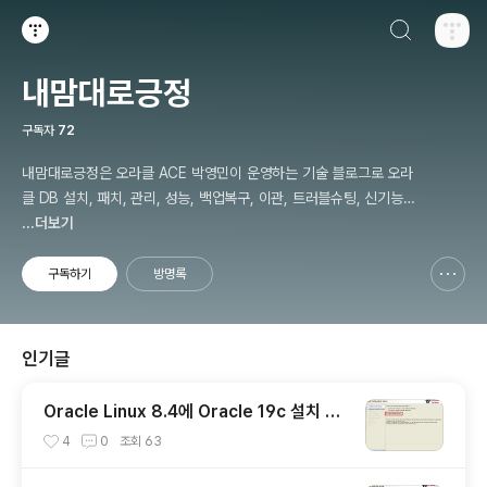
검색하기
티스토리
내맘대로긍정
구독자
72
내맘대로긍정은 오라클 ACE 박영민이 운영하는 기술 블로그로 오라
클 DB 설치, 패치, 관리, 성능, 백업복구, 이관, 트러블슈팅, 신기능
등 정보를 공유합니다.
...더보기
구독하기
방명록
신고하기 레이어
열기
인기글
Oracle Linux 8.4에 Oracle 19c 설치 가
이드
4
0
조회
63