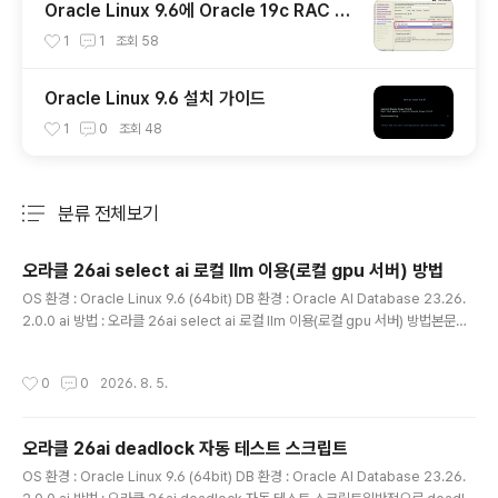
Oracle Linux 9.6에 Oracle 19c RAC 설
치 가이드
1
1
조회
58
Oracle Linux 9.6 설치 가이드
1
0
조회
48
분류 전체보기
주요 글 목록
오라클 26ai select ai 로컬 llm 이용(로컬 gpu 서버) 방법
글 내용
OS 환경 : Oracle Linux 9.6 (64bit) DB 환경 : Oracle AI Database 23.26.
2.0.0 ai 방법 : 오라클 26ai select ai 로컬 llm 이용(로컬 gpu 서버) 방법본문에
서는 select ai를 로컬 llm(gpu 서버)를 이용해 실행하는 방법을 설명함select ai
를 사용하기 위해선 먼저 dbms_cloud 패키지가 필요함해당 패키지 설치는 아래
작성시간
0
0
2026. 8. 5.
글을 참고하여 설치하면 됨참고 : 오라클 23ai 신기능 dbms_cloud 설치(non-ad
b) ( https://positivemh.tistory.com/1203 ) 참고로 로컬 llm(gpu 서버)가 아
닌 openai의 api를 사용해서 select ai를 수행하는 방법은 아래 게시글을 참고하
오라클 26ai deadlock 자동 테스트 스크립트
면 됨..
글 내용
OS 환경 : Oracle Linux 9.6 (64bit) DB 환경 : Oracle AI Database 23.26.