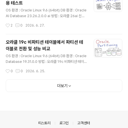
용 테스트
크가 안나올때는 다시 change path - ok 여러번 해주면
글 내용
나오는데그래도 next 하면 [INS-30508] Invalid ASM
OS 환경 : Oracle Linux 9.6 (64bit) DB 환경 : Oracle
d..
AI Database 23.26.2.0.0 ai 방법 : 오라클 26ai 신기
능 Select AI Agent 사용 테스트사전 사항 dbms_clou
작성시간
2
0
2026. 6. 27.
d가 설치되어 있어야함참고 : 오라클 26ai 신기능 dbms
_cloud 설치(non-adb) ( https://positivemh.tistory.
com/1203 ) 26ai(23.26.1)부터 사용 가능한 DBMS_C
오라클 19c 비파티션 테이블에서 파티션 테
LOUD_AI_AGENT는 기존 Select AI를 확장한 기능임
이블로 전환 및 성능 비교
기본 제공되는 RAG, NL2SQL(Natural Language to
글 내용
SQL)뿐 아니라 사용자가 직접 만든 PL/SQL 함수와 외부
OS 환경 : Oracle Linux 9.6 (64bit) DB 환경 : Oracle
REST API도 Tool로 등록하여 사용할 수 있음또한 대화..
Database 19.31.0.0 방법 : 오라클 19c 비파티션 테이
블에서 파티션 테이블로 전환 및 성능 비교오라클에서 비
작성시간
0
0
2026. 6. 25.
파티션 테이블을 사용하다가 용량이 너무 커지면 파티션
테이블로의 전환을 고려하게됨본문에서는 비파티션 테이
블에서 파티션 테이블로 전환하는 방법을 설명하고 이때
더보기
고려해야할 사항을 실행계획을 보면서 확인해봄참고로 본
문 방식 외에도 Redefinition 이나 12c 부터 제공되는 alt
er table modify online 옵션을 이용해 온라인으로도 변
경가능함참고 : 오라클 19c 비파티션 테이블에서 파티션
테이블 온라인 전환 방법 ( https://positivemh.tistory.
com/1148 )..
의안내
티스토리
로그인
고객센터