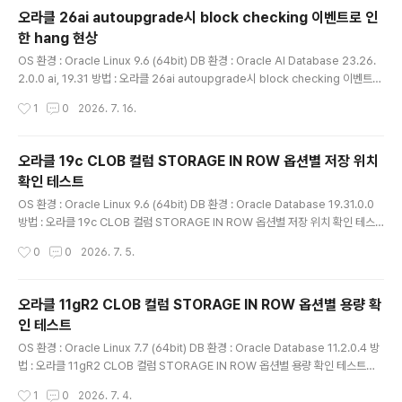
정리해 왔습니다. 새로운 기능이 발표될 때마다 실제 환경
오라클 26ai autoupgrade시 block checking 이벤트로 인
에서 동작을 확인해 보고, 공식 문서만으로는 알기 어려운
한 hang 현상
부분이나 테스트 과정에서 발견한 주의사항을 기록해 왔는
글 내용
데, 이번에는 그 내용을 조금 더 체계적으로 정리해 한 권의
OS 환경 : Oracle Linux 9.6 (64bit) DB 환경 : Oracle AI Database 23.26.
책으로 담게 되었습니다. Oracle AI Database 26ai에
2.0.0 ai, 19.31 방법 : 오라클 26ai autoupgrade시 block checking 이벤트로
는 간결해진 SQL 문법부터 멀티테넌트 운영 기능, 성능 진
인한 hang 현상26ai 업그레이드 시 Block Checking 관련 문제가 발생한다고함
작성시간
1
0
2026. 7. 16.
단과 최적화 기능, AI Vector Search, Select AI, SQ..
(~23.26.2)이 문제는 AutoUpgrade를 사용하여 업그레이드할 때 발생할 수 있
는 문제로 23ai부터 Index Block의 최대 INITRANS 값이 255에서 169로 변경
되었는데 업그레이드 과정 중 Block Checking 단계에서 기존 최대값을 가진 블록
오라클 19c CLOB 컬럼 STORAGE IN ROW 옵션별 저장 위치
을 검사할 경우 업그레이드 시 Hang이 발생할 수 있다고 함 이 문제의 조치 방안은
확인 테스트
아래와 같음- Bug 3894..
글 내용
OS 환경 : Oracle Linux 9.6 (64bit) DB 환경 : Oracle Database 19.31.0.0
방법 : 오라클 19c CLOB 컬럼 STORAGE IN ROW 옵션별 저장 위치 확인 테스
트이전 게시글에서는 CLOB 컬럼 STORAGE IN ROW 옵션별 용량을 확인해보였
작성시간
0
0
2026. 7. 5.
음참고 : 오라클 11gR2 CLOB 컬럼 STORAGE IN ROW 옵션별 용량 확인 테스
트 ( https://positivemh.tistory.com/1418 )본문에서는 CLOB 컬럼 STORA
GE IN ROW 옵션별 저장 위치를 확인해봄 일반적으로 CLOB 컬럼에 들어가는 데
오라클 11gR2 CLOB 컬럼 STORAGE IN ROW 옵션별 용량 확
이터가 4000byte가 넘어가면 LOB 세그먼트에 들어가는것으로 알고 있음참고: ht
인 테스트
tps://docs.oracle.com/en/da..
글 내용
OS 환경 : Oracle Linux 7.7 (64bit) DB 환경 : Oracle Database 11.2.0.4 방
법 : 오라클 11gR2 CLOB 컬럼 STORAGE IN ROW 옵션별 용량 확인 테스트본
문에서는 각각 BASICFILE, SECUREFILE로 구성된 CLOB 컬럼에 1982byte 이
작성시간
1
0
2026. 7. 4.
하 데이터와 5120byte 데이터를 10만 건씩 삽입해보고row 내부 저장과 out-of-