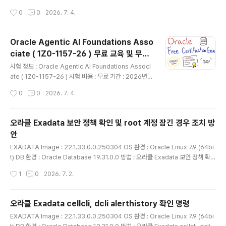
간 : 2026년 06월 ~ 확인 불가 방법 : Oracle Cloud Inf
작성시간
0
0
2026. 7. 4.
rastructure AI Foundations Associate ( 1Z0-112
2-26 ) 무료 시험시험 주제Objectives% of Exam Intr
o to AI Foundations10% Intro to ML Foundations
Oracle Agentic AI Foundations Asso
15% Intro to DL Foundations15% Intro to Genera
ciate ( 1Z0-1157-26 ) 무료 교육 및 무료
tive AI & LLMs15% Get started with OCI AI Portf
글 내용
시험
olio15% OCI Generative AI and Oracle 23a..
시험 정보 : Oracle Agentic AI Foundations Associ
ate ( 1Z0-1157-26 ) 시험 비용 : 무료 기간 : 2026년 0
6월 ~ 확인 불가 방법 : Oracle Agentic AI Foundatio
작성시간
0
0
2026. 7. 4.
ns Associate ( 1Z0-1157-26 ) 무료 교육 및 무료 시
험Oracle Agentic AI Foundations 무료 교육 및 인증
시험 안내 Oracle에서 Agentic AI 기초 과정을 학습하
오라클 Exadata 보안 정책 확인 및 root 계정 잠긴 경우 조치 방
고, 무료 인증 시험까지 응시할 수 있는 Learning Path를
안
제공합니다. 이 과정은 AI/ML 엔지니어, 클라우드 개발자,
글 내용
데이터 과학자를 대상으로 구성되어 있고, Agentic AI를
EXADATA Image : 22.1.33.0.0.250304 OS 환경 : Oracle Linux 7.9 (64bi
처음 접하는 사람도 기본 개념부터 학습할 수 있도록 설계
t) DB 환경 : Oracle Database 19.31.0.0 방법 : 오라클 Exadata 보안 정책 확인
되어 있습니다. 먼..
및 root 계정 잠긴 경우 조치 방안exadata 환경에서 1번 노드에 접속이 안되다가
작성시간
1
0
2026. 7. 2.
몇분 뒤 다시 접속하니 접속이 잘 되었음확인 결과 패스워드를 일정횟수 이상 틀려서
계정이 잠겼었음본문에서는 exadata 환경에서 패스워드가 몇번 틀리면 몇분동안
잠기는지에 대한 보안 정책을 확인해봄 테스트1번노드에서 접속 시도12root@19
오라클 Exadata cellcli, dcli alerthistory 확인 명령
2.168.137.201's password: [패스워드 입력]Access deniedAccess denie
글 내용
EXADATA Image : 22.1.33.0.0.250304 OS 환경 : Oracle Linux 7.9 (64bi
d로 표시됨 2번노드에서 1번노드 접속 ..