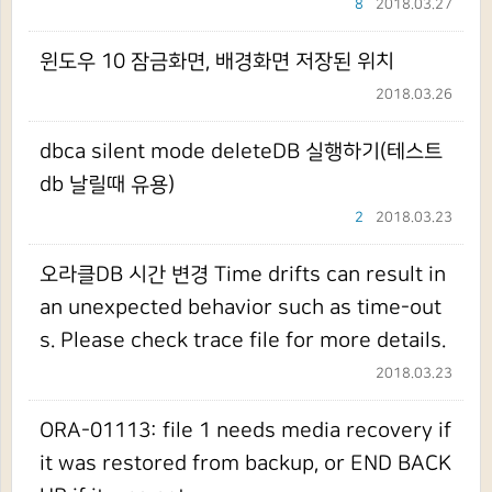
8
2018.03.27
윈도우 10 잠금화면, 배경화면 저장된 위치
2018.03.26
dbca silent mode deleteDB 실행하기(테스트
db 날릴때 유용)
2
2018.03.23
오라클DB 시간 변경 Time drifts can result in
an unexpected behavior such as time-out
s. Please check trace file for more details.
2018.03.23
ORA-01113: file 1 needs media recovery if
it was restored from backup, or END BACK