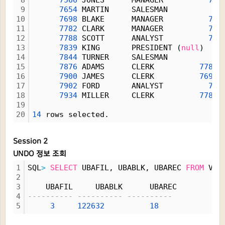
8
7566
 JONES      MANAGER          
783
9
7654
 MARTIN     SALESMAN          
76
10
7698
 BLAKE      MANAGER          
783
11
7782
 CLARK      MANAGER          
783
12
7788
 SCOTT      ANALYST          
756
13
7839
 KING       PRESIDENT (
null
)    
14
7844
 TURNER     SALESMAN          
76
15
7876
 ADAMS      CLERK          
7788
16
7900
 JAMES      CLERK          
7698
17
7902
 FORD       ANALYST          
756
18
7934
 MILLER     CLERK          
7782
19
20
14
 rows selected.
Session 2
UNDO 정보 조회
1
SQL
>
SELECT
 UBAFIL, UBABLK, UBAREC 
FROM
 V$T
2
3
    UBAFIL     UBABLK      UBAREC
4
---------- ---------- ----------
5
3
122632
18