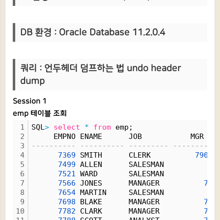
DB 환경 : Oracle Database 11.2.0.4
쿼리 :
언두헤더 덤프하는 법 undo header
dump
Session 1
emp 테이블 조회
1
SQL
>
select
*
from
 emp;
2
     EMPNO ENAME      JOB           MGR HI
3
---------- ---------- --------- ----------
4
7369
 SMITH      CLERK          
7902
5
7499
 ALLEN      SALESMAN          
76
6
7521
 WARD       SALESMAN          
76
7
7566
 JONES      MANAGER          
783
8
7654
 MARTIN     SALESMAN          
76
9
7698
 BLAKE      MANAGER          
783
10
7782
 CLARK      MANAGER          
783