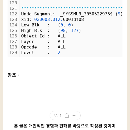
120
121
*
*
*
*
*
*
*
*
*
*
*
*
*
*
*
*
*
*
*
*
*
*
*
*
*
*
*
*
*
*
*
*
*
*
*
*
*
*
*
*
*
122
Undo Segment:  _SYSSMU9_3050522976$ (
9
)
123
xid: 
0x0003
.
012.
0001df08
124
Low Blk   :   (
0
, 
0
) 
125
High Blk  :   (
98
, 
127
) 
126
Object Id :   ALL 
127
Layer     :   ALL 
128
Opcode    :   ALL 
129
Level     :   
2
참조 :
1
본 글은 개인적인 경험과 견해를 바탕으로 작성된 것이며,