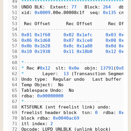
49
*
*
*
*
*
*
*
*
*
*
*
*
*
*
*
*
*
*
*
*
*
*
*
*
*
*
*
*
*
*
*
*
*
*
*
*
*
*
*
*
*
50
UNDO BLK:  Extent: 
77
   Block: 
264
   dba 
51
xid: 
0x0009
.00e.00008c1f  seq: 
0x135
 cnt:
52
53
 Rec Offset      Rec Offset      Rec Offs
54
-----------------------------------------
55
0x01
0x1f60
0x02
0x1efc
0x03
0x1e
56
0x06
0x1d68
0x07
0x1ce0
0x08
0x1c
57
0x0b
0x1b28
0x0c
0x1a80
0x0d
0x1a
58
0x10
0x1938
0x11
0x18b0
0x12
0x18
59
60
*
-----------------------------
61
*
 Rec #
0x12
  slt: 
0x0e
  objn: 
13791
(
0x000
62
*
       Layer:  
13
 (Transasction Segment)
63
Undo type:  Regular undo   Last buffer sp
64
Temp Object:  No 
65
Tablespace Undo:  No 
66
rdba: 
0x00000000
67
*
-----------------------------
68
KTSFUNLK (xnt freelist link) undo:
69
freelist header block  tsn: 
0
  rdba: 
0x00
70
block rdba: 
0x0040ac69
71
itl index: 
2
72
Opcode: LUPD_UNLBLK (unlink block)