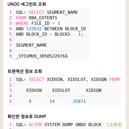
UNDO 세그먼트 조회
1
SQL
>
SELECT
 SEGMENT_NAME 
2
FROM
 DBA_EXTENTS 
3
WHERE
 FILE_ID 
=
3
4
AND 
122632
 BETWEEN BLOCK_ID 
5
AND BLOCK_ID 
+
 BLOCKS 
-
1
;
6
7
SEGMENT_NAME
8
-----------------------
9
_SYSSMU9_3050522976$
트랜잭션 정보 조회
1
SQL
>
SELECT
 XIDUSN, XIDSLOT, XIDSQN 
FROM
 V$
2
3
    XIDUSN    XIDSLOT      XIDSQN
4
---------- ---------- ----------
5
9
14
35871
확인한 정보로 DUMP
1
SQL
>
ALTER
 SYSTEM DUMP UNDO BLOCK 
'[조회한 SE