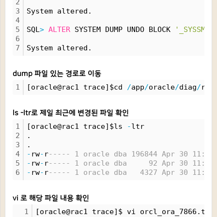
2
3
System altered.
4
5
SQL
>
ALTER
 SYSTEM DUMP UNDO BLOCK 
'_SYSSMU9
6
7
System altered.
dump 파일 있는 경로로 이동
1
[oracle@rac1 trace]$cd 
/
app
/
oracle
/
diag
/
rdb
ls -ltr로 제일 최근에 변경된 파일 확인
1
[oracle@rac1 trace]$ls 
-
ltr
2
.
3
.
4
-
rw
-
r
----- 1 oracle dba 196844 Apr 30 11:03
5
-
rw
-
r
----- 1 oracle dba     92 Apr 30 11:03
6
-
rw
-
r
----- 1 oracle dba   4327 Apr 30 11:03
vi 로 해당 파일 내용 확인
1
[oracle@rac1 trace]$ vi orcl_ora_7866.trc