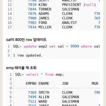
11
7788
 SCOTT      ANALYST          
756
12
7839
 KING       PRESIDENT (
null
)    
13
7844
 TURNER     SALESMAN          
76
14
7876
 ADAMS      CLERK          
7788
15
7900
 JAMES      CLERK          
7698
16
7902
 FORD       ANALYST          
756
17
7934
 MILLER     CLERK          
7782
sal이 800인 row 업데이트
1
SQL
>
update
 emp2 
set
 sal 
=
9999
where
 sal 
=
2
3
1
 row updated.
emp 테이블 재 조회
1
SQL
>
select
*
from
 emp;
2
3
     EMPNO ENAME      JOB           MGR HI
4
---------- ---------- --------- ----------
5
7369
 SMITH      CLERK          
7902
6
7499
 ALLEN      SALESMAN          
76
7
7521
 WARD       SALESMAN          
76