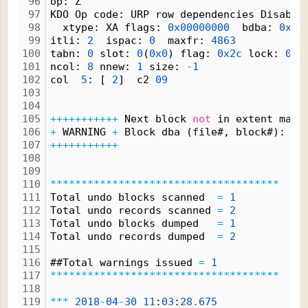
96
op: Z
97
KDO Op code: URP row dependencies Disable
98
  xtype: XA flags: 
0x00000000
  bdba: 
0x00
99
itli: 
2
  ispac: 
0
  maxfr: 
4863
100
tabn: 
0
 slot: 
0
(
0x0
) flag: 
0x2c
 lock: 
0
 c
101
ncol: 
8
 nnew: 
1
 size: 
-
1
102
col  
5
: [ 
2
]  c2 
09
103
104
105
+
+
+
+
+
+
+
+
+
+
+
 Next block 
not
 in extent map 
106
+
 WARNING 
+
 Block dba (file#, block#): 
0
,
107
+
+
+
+
+
+
+
+
+
+
+
108
109
110
*
*
*
*
*
*
*
*
*
*
*
*
*
*
*
*
*
*
*
*
*
*
*
*
*
*
*
*
*
*
*
*
*
*
*
*
*
111
Total undo blocks scanned  
=
1
112
Total undo records scanned 
=
2
113
Total undo blocks dumped   
=
1
114
Total undo records dumped  
=
2
115
116
##Total warnings issued 
=
1
117
*
*
*
*
*
*
*
*
*
*
*
*
*
*
*
*
*
*
*
*
*
*
*
*
*
*
*
*
*
*
*
*
*
*
*
*
*
118
119
*
*
*
2018
-
04
-
30
11
:
03
:
28.
675