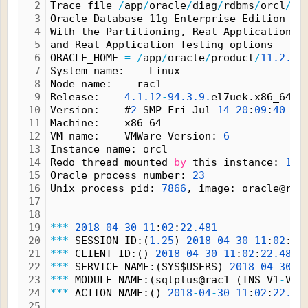
2
Trace file 
/
app
/
oracle
/
diag
/
rdbms
/
orcl
/
or
3
Oracle Database 11g Enterprise Edition Re
4
With the Partitioning, Real Application C
5
and Real Application Testing options
6
ORACLE_HOME 
=
/
app
/
oracle
/
product
/
11.
2.
0
/
7
System name:    Linux
8
Node name:    rac1
9
Release:    
4.
1.
12
-
94.
3.
9.
el7uek.x86_64
10
Version:    #
2
 SMP Fri Jul 
14
20
:
09
:
40
 PD
11
Machine:    x86_64
12
VM name:    VMWare Version: 
6
13
Instance name: orcl
14
Redo thread mounted 
by
 this instance: 
1
15
Oracle process number: 
23
16
Unix process pid: 
7866
, image: oracle@rac
17
18
19
*
*
*
2018
-
04
-
30
11
:
02
:
22.
481
20
*
*
*
 SESSION ID:(
1.
25
) 
2018
-
04
-
30
11
:
02
:
22
21
*
*
*
 CLIENT ID:() 
2018
-
04
-
30
11
:
02
:
22.
481
22
*
*
*
 SERVICE NAME:(SYS$USERS) 
2018
-
04
-
30
1
23
*
*
*
 MODULE NAME:(sqlplus@rac1 (TNS V1
-
V3)
24
*
*
*
 ACTION NAME:() 
2018
-
04
-
30
11
:
02
:
22.
48
25