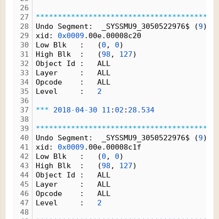
26
27
*
*
*
*
*
*
*
*
*
*
*
*
*
*
*
*
*
*
*
*
*
*
*
*
*
*
*
*
*
*
*
*
*
*
*
*
*
*
*
*
*
28
Undo Segment:  _SYSSMU9_3050522976$ (
9
)
29
xid: 
0x0009
.00e.00008c20
30
Low Blk   :   (
0
, 
0
) 
31
High Blk  :   (
98
, 
127
) 
32
Object Id :   ALL 
33
Layer     :   ALL 
34
Opcode    :   ALL 
35
Level     :   
2
36
37
*
*
*
2018
-
04
-
30
11
:
02
:
28.
534
38
39
*
*
*
*
*
*
*
*
*
*
*
*
*
*
*
*
*
*
*
*
*
*
*
*
*
*
*
*
*
*
*
*
*
*
*
*
*
*
*
*
*
40
Undo Segment:  _SYSSMU9_3050522976$ (
9
)
41
xid: 
0x0009
.00e.00008c1f
42
Low Blk   :   (
0
, 
0
) 
43
High Blk  :   (
98
, 
127
) 
44
Object Id :   ALL 
45
Layer     :   ALL 
46
Opcode    :   ALL 
47
Level     :   
2
48