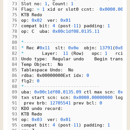
73
Slot no: 
1
, Count: 
1
74
Flag: 
=
1
 xid or slot0 ccnt:  
0x0000
.
000.
75
KTB Redo 
76
op: 
0x02
  ver: 
0x01
77
compat bit: 
4
 (post
-
11
) padding: 
1
78
op: C  uba: 
0x00c1df08
.
0135.
11
79
80
*
-----------------------------
81
*
 Rec #
0x11
  slt: 
0x0e
  objn: 
13791
(
0x000
82
*
       Layer:  
11
 (Row)   opc: 
1
   rci 
0
83
Undo type:  Regular undo    Begin trans  
84
Temp Object:  No 
85
Tablespace Undo:  No 
86
rdba: 0x00000000Ext idx: 
0
87
flg2: 
0
88
*
-----------------------------
89
uba: 
0x00c1df08
.
0135.
09
 ctl max scn: 
0x00
90
txn start scn: scn: 
0x0000
.
00000000
 logon
91
 prev brb: 
12705541
 prev bcl: 
0
92
KDO undo record:
93
KTB Redo 
94
op: 
0x03
  ver: 
0x01
95
compat bit: 
4
 (post
-
11
) padding: 
1