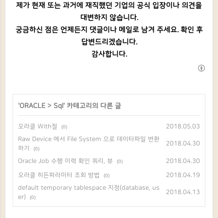
제가 현재 또는 과거에 재직했던 기업의 공식 입장이나 의견을
대변하지 않습니다.
궁금하신 점은 언제든지 댓글이나 메일로 남겨 주세요. 확인 후
답변드리겠습니다.
감사합니다.
'
ORACLE
>
Sql
' 카테고리의 다른 글
오라클 With절
2018.05.03
(0)
Raw Device 에서 File System 으로 데이타파일 변환
2018.04.30
하기
(0)
Oracle Job 수행 이력 확인 쿼리, 뷰
2018.04.30
(0)
오라클 히든파라미터 조회 방법
2018.04.19
(0)
default temporary tablespace 지정(database, us
2018.04.13
er)
(0)