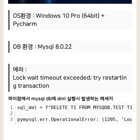
OS환경 : Windows 10 Pro (64bit) +
Pycharm
DB 환경 : Mysql 8.0.22
에러 :
Lock wait timeout exceeded; try restartin
g transaction
파이참에서 mysql db에 dml 실행시 발생하는 메세지
1
sql_del = f"DELETE T1 FROM MYSQDB.TEST T1 W
2
3
pymysql.err.OperationalError: (1205, 'Lock 