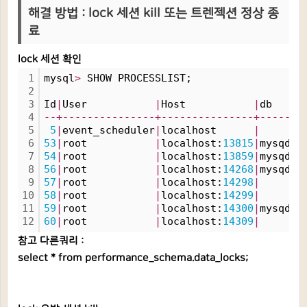
해결 방법 : lock 세션 kill 또는 트렌젝션 정상 종
료
lock 세션 확인
1
mysql
>
 SHOW PROCESSLIST;
2
3
Id
|
User           
|
Host           
|
db    
|
4
-
-
+
-
-
-
-
-
-
-
-
-
-
-
-
-
-
-
+
-
-
-
-
-
-
-
-
-
-
-
-
-
-
-
+
-
-
-
-
-
-
+
5
5
|
event_scheduler
|
localhost      
|
|
6
53
|
root           
|
localhost:
13815
|
mysqdb
|
7
54
|
root           
|
localhost:
13859
|
mysqdb
|
8
56
|
root           
|
localhost:
14268
|
mysqdb
|
9
57
|
root           
|
localhost:
14298
|
|
10
58
|
root           
|
localhost:
14299
|
|
11
59
|
root           
|
localhost:
14300
|
mysqdb
|
12
60
|
root           
|
localhost:
14309
|
|
참고 다른쿼리 :
select * from performance_schema.data_locks;