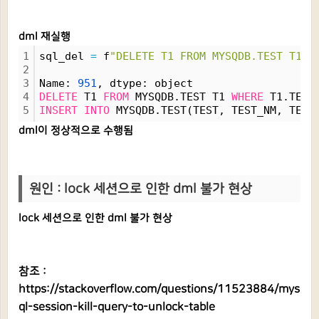
dml 재실행
1
sql_del 
=
 f
"DELETE T1 FROM MYSQDB.TEST T1 W
2
3
Name: 
951
, dtype: object
4
DELETE
 T1 
FROM
 MYSQDB.TEST T1 
WHERE
 T1.TEST
5
INSERT
INTO
 MYSQDB.TEST(TEST, TEST_NM, TEST
dml이 정상적으로 수행됨
원인 : lock 세션으로 인한 dml 불가 현상
lock 세션으로 인한 dml 불가 현상
참조 :
https://stackoverflow.com/questions/11523884/mys
ql-session-kill-query-to-unlock-table