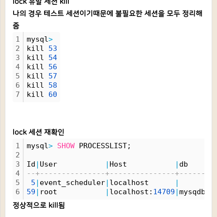
lock 유발 세션 kill
나의 경우 테스트 세션이기때문에 불필요한 세션을 모두 정리해
줌
1
mysql
>
2
kill 
53
3
kill 
54
4
kill 
56
5
kill 
57
6
kill 
58
7
kill 
60
lock 세션 재확인
1
mysql
>
SHOW
 PROCESSLIST;
2
3
Id
|
User           
|
Host           
|
db    
|
C
4
--+---------------+---------------+------+-
5
5
|
event_scheduler
|
localhost      
|
|
D
6
59
|
root           
|
localhost:
14709
|
mysqdb
|
Q
정상적으로 kill됨