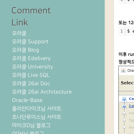
Comment
Link
또는 1
1
$ 
오라클
오라클 Support
오라클 Blog
이후 run
오라클 Edelivery
정상적으
오라클 University
오라클 Live SQL
오라클 26ai Doc
오라클 26ai Architecture
Oracle-Base
줄리안다이크님 사이트
조나단루이스님 사이트
마이크D님 블로그
DOH님 블로그