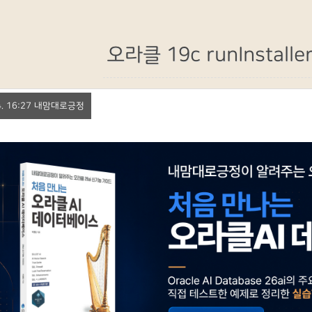
오라클 19c runInstall
. 4. 16:27 내맘대로긍정