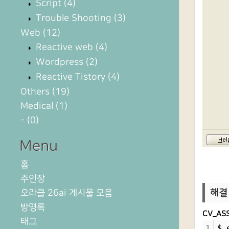
Script
(4)
Trouble Shooting
(3)
Web
(12)
Reactive web
(4)
Wordpress
(2)
Reactive Tistory
(4)
Others
(19)
Medical
(1)
-
(0)
Menu
홈
주인장
오라클 26ai 게시물 모음
해결 
방명록
CV_AS
태그
1
$ 