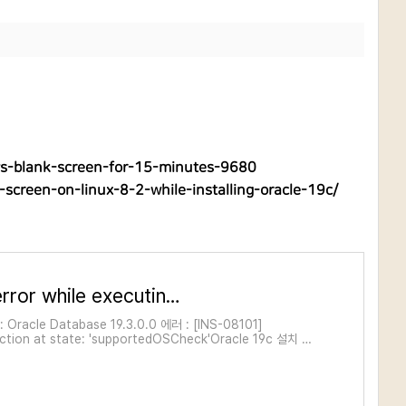
ows-blank-screen-for-15-minutes-9680
-screen-on-linux-8-2-while-installing-oracle-19c/
[INS-08101] Unexpected error while executing the action at state: 'supportedOSCheck'
: Oracle Database 19.3.0.0 에러 : [INS-08101]
action at state: 'supportedOSCheck'Oracle 19c 설치 시
나온 에러