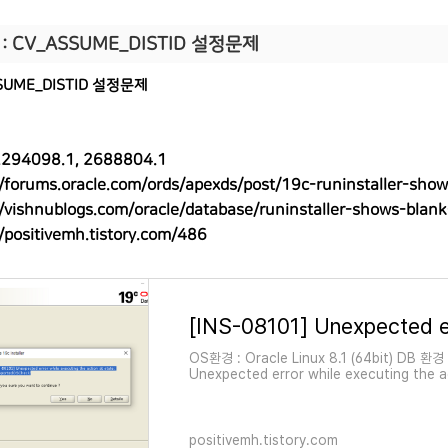
: CV_ASSUME_DISTID 설정문제
SUME_DISTID 설정문제
2294098.1, 2688804.1
//forums.oracle.com/ords/apexds/post/19c-runinstaller-sh
//vishnublogs.com/oracle/database/runinstaller-shows-blank
//positivemh.tistory.com/486
OS환경 : Oracle Linux 8.1 (64bit) DB 환경 
Unexpected error while executing the 
./runInstaller 을 실행 하고 oui 첫화면에서 
positivemh.tistory.com