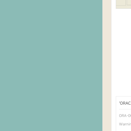
'
ORAC
ORA-00
Warnin