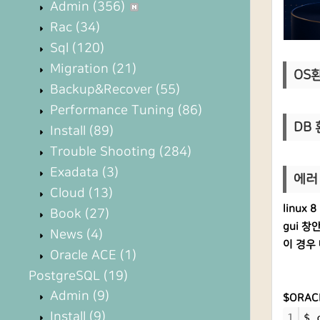
Admin
(356)
Rac
(34)
Sql
(120)
Migration
(21)
OS환경
Backup&Recover
(55)
Performance Tuning
(86)
DB 환
Install
(89)
Trouble Shooting
(284)
Exadata
(3)
에러 
Cloud
(13)
linux
Book
(27)
gui 
News
(4)
이 경우
Oracle ACE
(1)
PostgreSQL
(19)
Admin
(9)
$ORAC
Install
(9)
1
$ 