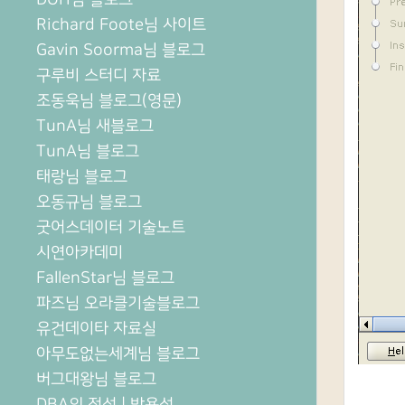
Richard Foote님 사이트
Gavin Soorma님 블로그
구루비 스터디 자료
조동욱님 블로그(영문)
TunA님 새블로그
TunA님 블로그
태랑님 블로그
오동규님 블로그
굿어스데이터 기술노트
시연아카데미
FallenStar님 블로그
파즈님 오라클기술블로그
유건데이타 자료실
아무도없는세계님 블로그
버그대왕님 블로그
DBA의 정석 | 박용석