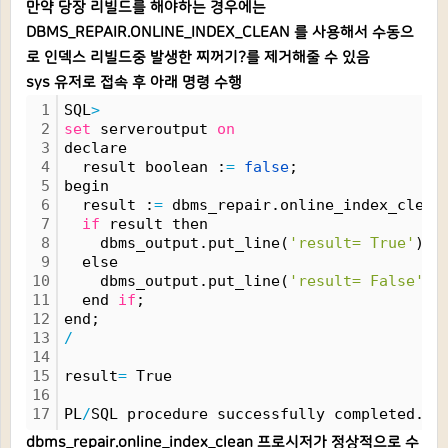
만약 당장 리빌드를 해야하는 경우에는
DBMS_REPAIR.ONLINE_INDEX_CLEAN 를 사용해서 수동으
로 인덱스 리빌드중 발생한 찌꺼기?를 제거해줄 수 있음
sys 유저로 접속 후 아래 명령 수행
1
SQL
>
2
set
 serveroutput 
on
3
declare
4
  result boolean :
=
false
;
5
begin
6
  result :
=
 dbms_repair.online_index_clean
7
if
 result then
8
    dbms_output.put_line(
'result= True'
);
9
  else
10
    dbms_output.put_line(
'result= False'
);
11
  end 
if
;
12
end;
13
/
14
15
result
=
 True
16
17
PL
/
SQL procedure successfully completed.
dbms_repair.online_index_clean 프로시저가 정상적으로 수