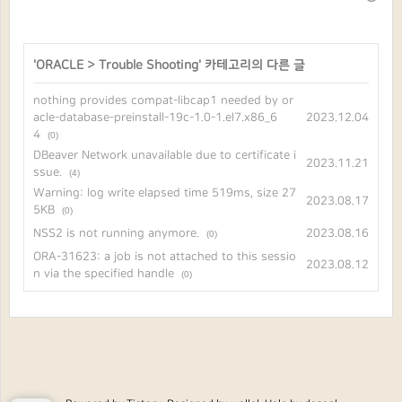
'
ORACLE
>
Trouble Shooting
' 카테고리의 다른 글
nothing provides compat-libcap1 needed by or
acle-database-preinstall-19c-1.0-1.el7.x86_6
2023.12.04
4
(0)
DBeaver Network unavailable due to certificate i
2023.11.21
ssue.
(4)
Warning: log write elapsed time 519ms, size 27
2023.08.17
5KB
(0)
NSS2 is not running anymore.
2023.08.16
(0)
ORA-31623: a job is not attached to this sessio
2023.08.12
n via the specified handle
(0)