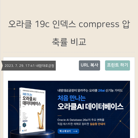
오라클 19c 인덱스 compress 압
축률 비교
URL 복사
프린트 하기
2023. 7. 29. 17:41 내맘대로긍정