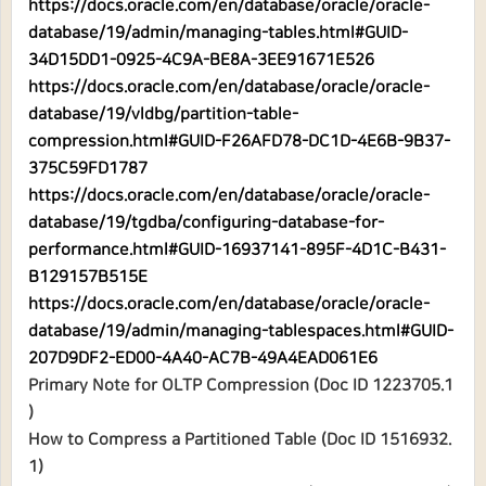
https://docs.oracle.com/en/database/oracle/oracle-
database/19/admin/managing-tables.html#GUID-
34D15DD1-0925-4C9A-BE8A-3EE91671E526
https://docs.oracle.com/en/database/oracle/oracle-
database/19/vldbg/partition-table-
compression.html#GUID-F26AFD78-DC1D-4E6B-9B37-
375C59FD1787
https://docs.oracle.com/en/database/oracle/oracle-
database/19/tgdba/configuring-database-for-
performance.html#GUID-16937141-895F-4D1C-B431-
B129157B515E
https://docs.oracle.com/en/database/oracle/oracle-
database/19/admin/managing-tablespaces.html#GUID-
207D9DF2-ED00-4A40-AC7B-49A4EAD061E6
Primary Note for OLTP Compression (Doc ID 1223705.1
)
How to Compress a Partitioned Table (Doc ID 1516932.
1)