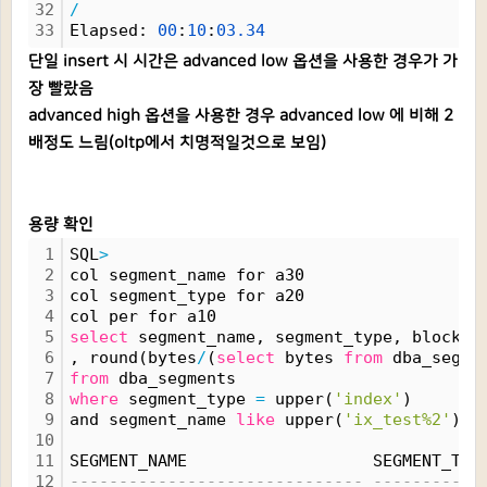
32
/
33
Elapsed: 
00
:
10
:
03.
34
단일 insert 시 시간은 advanced low 옵션을 사용한 경우가 가
장 빨랐음
advanced high 옵션을 사용한 경우 advanced low 에 비해 2
배정도 느림(oltp에서 치명적일것으로 보임)
용량 확인
1
SQL
>
2
col segment_name for a30
3
col segment_type for a20
4
col per for a10
5
select
 segment_name, segment_type, blocks,
6
, round(bytes
/
(
select
 bytes 
from
 dba_segme
7
from
 dba_segments
8
where
 segment_type 
=
 upper(
'index'
)
9
and segment_name 
like
 upper(
'ix_test%2'
);
10
11
SEGMENT_NAME                   SEGMENT_TYP
12
------------------------------ -----------