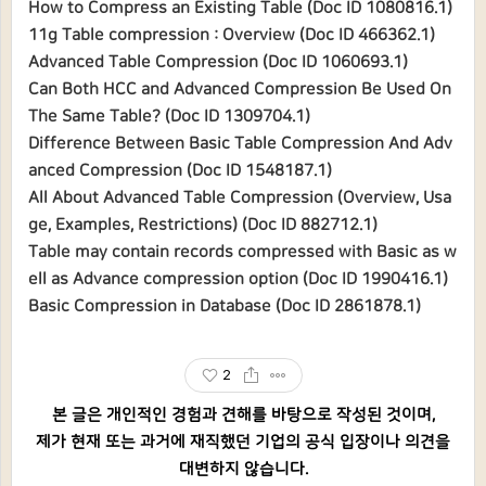
How to Compress an Existing Table (Doc ID 1080816.1)
11g Table compression : Overview (Doc ID 466362.1)
Advanced Table Compression (Doc ID 1060693.1)
Can Both HCC and Advanced Compression Be Used On
The Same Table? (Doc ID 1309704.1)
Difference Between Basic Table Compression And Adv
anced Compression (Doc ID 1548187.1)
All About Advanced Table Compression (Overview, Usa
ge, Examples, Restrictions) (Doc ID 882712.1)
Table may contain records compressed with Basic as w
ell as Advance compression option (Doc ID 1990416.1)
Basic Compression in Database (Doc ID 2861878.1)
2
본 글은 개인적인 경험과 견해를 바탕으로 작성된 것이며,
제가 현재 또는 과거에 재직했던 기업의 공식 입장이나 의견을
대변하지 않습니다.