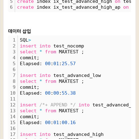
5
create
 index ix_test_advanced_high 
on
 test_
6
create
 index ix_test_advanced_high_ap 
on
 te
데이터 삽입
1
SQL
>
2
insert
into
 test_nocomp
3
select
*
from
 MAXTEST ;
4
commit;
5
Elapsed: 
00
:
01
:
25.
57
6
7
insert
into
 test_advanced_low
8
select
*
from
 MAXTEST ;
9
commit;
10
Elapsed: 
00
:
00
:
55.
38
11
12
insert
/*+ APPEND */
into
 test_advanced_lo
13
select
*
from
 MAXTEST ;
14
commit;
15
Elapsed: 
00
:
01
:
00.
16
16
17
insert
into
 test_advanced_high