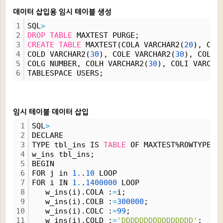
데이터 삽입용 임시 테이블 생성
1
SQL
>
2
DROP
TABLE
 MAXTEST PURGE;
3
CREATE
TABLE
 MAXTEST(COLA VARCHAR2(
20
), COL
4
COLD VARCHAR2(
30
), COLE VARCHAR2(
30
), COLF 
5
COLG NUMBER, COLH VARCHAR2(
30
), COLI VARCHA
6
TABLESPACE USERS;
임시 테이블 데이터 삽입
1
SQL
>
2
DECLARE
3
TYPE tbl_ins IS 
TABLE
 OF MAXTEST%ROWTYPE I
4
w_ins tbl_ins;
5
BEGIN
6
FOR j in 
1.
.
10
 LOOP 
7
FOR i IN 
1.
.
1400000
 LOOP 
8
   w_ins(i).COLA :
=
i;
9
   w_ins(i).COLB :
=
300000
;
10
   w_ins(i).COLC :
=
99
;
11
   w_ins(i).COLD :
=
'DDDDDDDDDDDDDDDD'
;