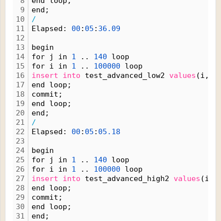
8
end loop;
9
end;
10
/
11
Elapsed: 
00
:
05
:
36.
09
12
13
begin
14
for j in 
1
 .. 
140
 loop
15
for i in 
1
 .. 
100000
 loop
16
insert
into
 test_advanced_low2 
values
(i,j)
17
end loop; 
18
commit;
19
end loop;
20
end;
21
/
22
Elapsed: 
00
:
05
:
05.
18
23
24
begin
25
for j in 
1
 .. 
140
 loop
26
for i in 
1
 .. 
100000
 loop
27
insert
into
 test_advanced_high2 
values
(i,j
28
end loop; 
29
commit;
30
end loop;
31
end;