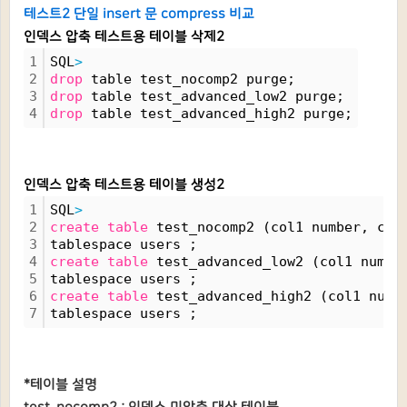
테스트2 단일 insert 문 compress 비교
인덱스 압축 테스트용 테이블 삭제2
1
SQL
>
2
drop
 table test_nocomp2 purge;
3
drop
 table test_advanced_low2 purge;
4
drop
 table test_advanced_high2 purge;
인덱스 압축 테스트용 테이블 생성2
1
SQL
>
2
create
table
 test_nocomp2 (col1 number, col
3
tablespace users ;
4
create
table
 test_advanced_low2 (col1 numbe
5
tablespace users ;
6
create
table
 test_advanced_high2 (col1 numb
7
tablespace users ;
*테이블 설명