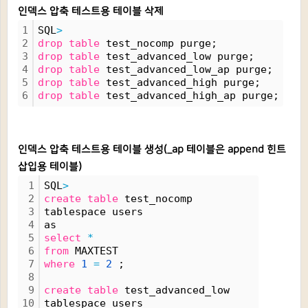
인덱스 압축 테스트용 테이블 삭제
1
SQL
>
2
drop
table
 test_nocomp purge;
3
drop
table
 test_advanced_low purge;
4
drop
table
 test_advanced_low_ap purge;
5
drop
table
 test_advanced_high purge;
6
drop
table
 test_advanced_high_ap purge;
인덱스 압축 테스트용 테이블 생성(_ap 테이블은 append 힌트
삽입용 테이블)
1
SQL
>
2
create
table
 test_nocomp
3
tablespace users
4
as
5
select
*
6
from
 MAXTEST
7
where
1
=
2
 ;
8
9
create
table
 test_advanced_low 
10
tablespace users