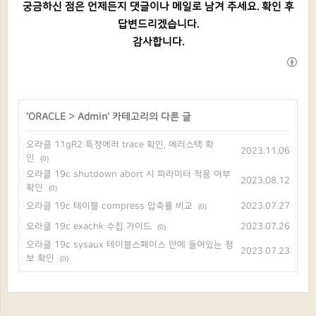
궁금하신 점은 언제든지 댓글이나 메일로 남겨 주세요. 확인 후
답변드리겠습니다.
감사합니다.
'
ORACLE
>
Admin
' 카테고리의 다른 글
오라클 11gR2 특정에러 trace 확인, 에러스택 확
2023.11.06
인
(0)
오라클 19c shutdown abort 시 파라미터 적용 여부
2023.08.12
확인
(0)
오라클 19c 테이블 compress 압축률 비교
2023.07.27
(0)
오라클 19c exachk 수집 가이드
2023.07.26
(0)
오라클 19c sysaux 테이블스페이스 안에 들어있는 정
2023.07.23
보 확인
(0)