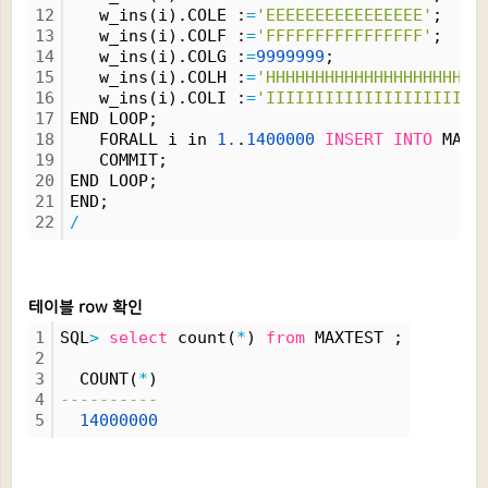
12
   w_ins(i).COLE :
=
'EEEEEEEEEEEEEEEE'
;
13
   w_ins(i).COLF :
=
'FFFFFFFFFFFFFFFF'
;
14
   w_ins(i).COLG :
=
9999999
;
15
   w_ins(i).COLH :
=
'HHHHHHHHHHHHHHHHHHHHHH
16
   w_ins(i).COLI :
=
'IIIIIIIIIIIIIIIIIIIIII
17
END LOOP;
18
   FORALL i in 
1.
.
1400000
INSERT
INTO
 MAXT
19
   COMMIT;
20
END LOOP;
21
END;
22
/
테이블 row 확인
1
SQL
>
select
 count(
*
) 
from
 MAXTEST ;
2
3
  COUNT(
*
)
4
----------
5
14000000