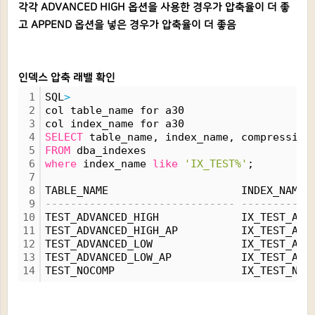
각각 ADVANCED HIGH 옵션을 사용한 경우가 압축율이 더 좋
고 APPEND 옵션을 넣은 경우가 압축율이 더 좋음
인덱스 압축 래밸 확인
1
SQL
>
2
col table_name for a30
3
col index_name for a30
4
SELECT
 table_name, index_name, compression
5
FROM
 dba_indexes
6
where
 index_name 
like
'IX_TEST%'
;
7
8
TABLE_NAME                     INDEX_NAME 
9
------------------------------ -----------
10
TEST_ADVANCED_HIGH             IX_TEST_ADV
11
TEST_ADVANCED_HIGH_AP          IX_TEST_ADV
12
TEST_ADVANCED_LOW              IX_TEST_ADV
13
TEST_ADVANCED_LOW_AP           IX_TEST_ADV
14
TEST_NOCOMP                    IX_TEST_NOC