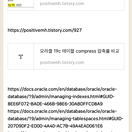
positivemh.tistory.com
https://positivemh.tistory.com/927
오라클 19c 테이블 compress 압축률 비교
positivemh.tistory.com
https://docs.oracle.com/en/database/oracle/oracle-
database/19/admin/managing-indexes.html#GUID-
8EE6F072-BADE-466B-98E6-30ABDFFCD8A9
https://docs.oracle.com/en/database/oracle/oracle-
database/19/admin/managing-tablespaces.html#GUID-
207D9DF2-ED00-4A40-AC7B-49A4EAD061E6