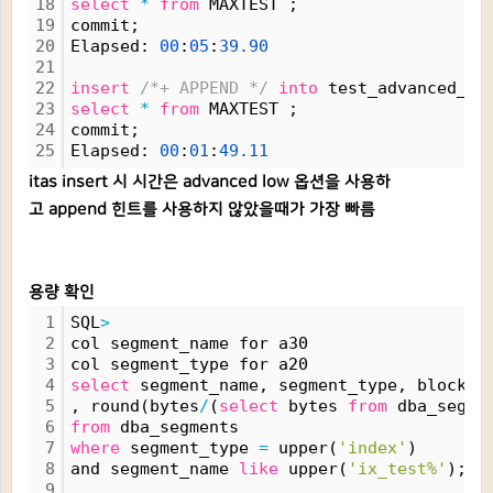
18
select
*
from
 MAXTEST ;
19
commit;
20
Elapsed: 
00
:
05
:
39.
90
21
22
insert
/*+ APPEND */
into
 test_advanced_hi
23
select
*
from
 MAXTEST ;
24
commit;
25
Elapsed: 
00
:
01
:
49.
11
itas insert 시 시간은 advanced low 옵션을 사용하
고 append 힌트를 사용하지 않았을때가 가장 빠름
용량 확인
1
SQL
>
2
col segment_name for a30
3
col segment_type for a20
4
select
 segment_name, segment_type, blocks,
5
, round(bytes
/
(
select
 bytes 
from
 dba_segme
6
from
 dba_segments
7
where
 segment_type 
=
 upper(
'index'
)
8
and segment_name 
like
 upper(
'ix_test%'
);
9