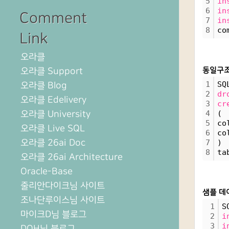
5
in
6
in
Comment
7
in
8
co
Link
오라클
오라클 Support
동일구조
1
SQ
오라클 Blog
2
dr
오라클 Edelivery
3
cr
오라클 University
4
(
5
co
오라클 Live SQL
6
co
오라클 26ai Doc
7
)
8
ta
오라클 26ai Architecture
Oracle-Base
줄리안다이크님 사이트
샘플 데이
조나단루이스님 사이트
1
S
마이크D님 블로그
2
i
3
i
DOH님 블로그