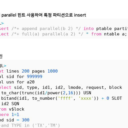
d parallel 힌트 사용하여 특정 파티션으로 insert
L
>
sert
/*+ append parallel(b 2) */
into
 ptable parti
lect
/*+ full(a) parallel(a 2) */
*
from
 ntable a;
확인
QL
>
et
 lines 
200
 pages 
1000
ol sid for 
999999
ol usn for a20
elect
 sid, type, id1, id2, lmode, request, block
 to_char(trunc(id1
/
power(
2
,
16
))) USN
 bitand(id1, to_number(
'ffff'
, 
'xxxx'
)) 
+
0
 SLOT
 id2 SQN
rom
 v$lock
here
1
=
1
nd sid 
=
300
-and TYPE in ('TX','TM')