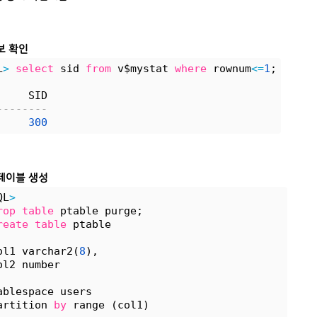
보 확인
L
>
select
 sid 
from
 v$mystat 
where
 rownum
<
=
1
;
     SID
--------
300
테이블 생성
QL
>
rop
table
 ptable purge;
reate
table
 ptable
ol1 varchar2(
8
),
ol2 number
ablespace users
artition 
by
 range (col1)