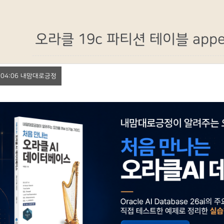
오라클 19c 파티션 테이블 append
1. 04:06 내맘대로긍정