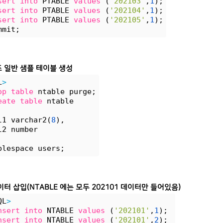
sert
into
 PTABLE 
values
 (
'202103'
,
1
);
sert
into
 PTABLE 
values
 (
'202104'
,
1
);
sert
into
 PTABLE 
values
 (
'202105'
,
1
);
mmit;
 일반 샘플 테이블 생성
L
>
op
table
 ntable purge;
eate
table
 ntable
l1 varchar2(
8
),
l2 number
blespace users;
터 삽입(NTABLE 에는 모두 202101 데이터만 들어있음)
QL
>
nsert
into
 NTABLE 
values
 (
'202101'
,
1
);
nsert
into
 NTABLE 
values
 (
'202101'
,
2
);