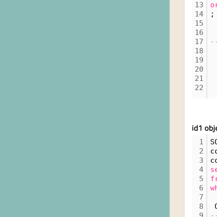
13
o
14
;
15
16
 
17
-
18
19
20
21
22
id1 ob
1
S
2
c
3
c
4
s
5
f
6
w
7
8
 
9
-