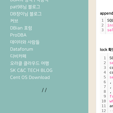
pat98님 블로그
DB장이님 블로그
appen
1
SQ
커브
2
in
DBian 포럼
3
se
ProDBA
데이터와 사람들
Dataforum
lock 
디비카페
1
S
2
s
오라클 클라우드 여행
3
c
SK C&C TECH BLOG
4
c
Cent OS Download
5
s
6
,
7
,
/
/
8
,
9
f
10
w
11
a
12
-