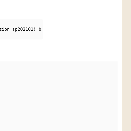
tion (p202101) b