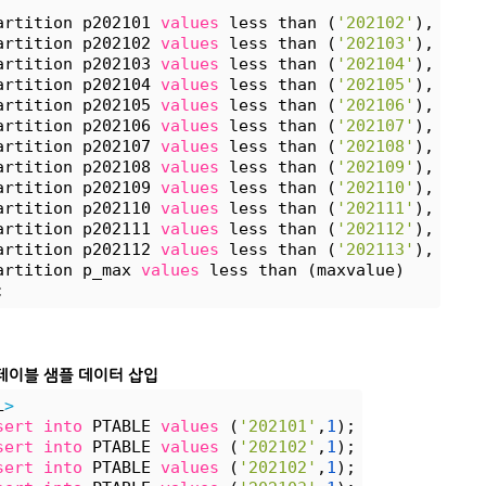
artition p202101 
values
 less than (
'202102'
),
artition p202102 
values
 less than (
'202103'
),
artition p202103 
values
 less than (
'202104'
),
artition p202104 
values
 less than (
'202105'
),
artition p202105 
values
 less than (
'202106'
),
artition p202106 
values
 less than (
'202107'
),
artition p202107 
values
 less than (
'202108'
),
artition p202108 
values
 less than (
'202109'
),
artition p202109 
values
 less than (
'202110'
),
artition p202110 
values
 less than (
'202111'
),
artition p202111 
values
 less than (
'202112'
),
artition p202112 
values
 less than (
'202113'
),
artition p_max 
values
 less than (maxvalue)
;
테이블 샘플 데이터 삽입
L
>
sert
into
 PTABLE 
values
 (
'202101'
,
1
);
sert
into
 PTABLE 
values
 (
'202102'
,
1
);
sert
into
 PTABLE 
values
 (
'202102'
,
1
);