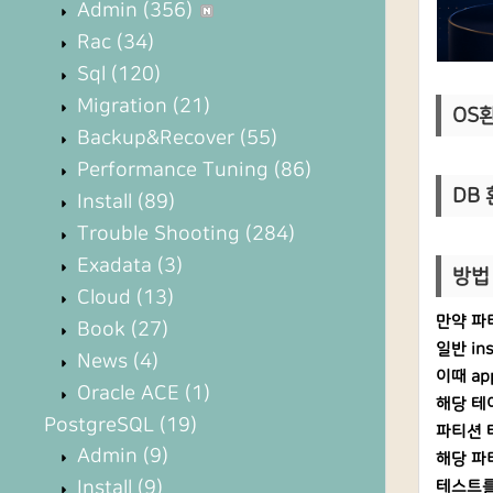
Admin
(356)
Rac
(34)
Sql
(120)
Migration
(21)
OS환경
Backup&Recover
(55)
Performance Tuning
(86)
DB 
Install
(89)
Trouble Shooting
(284)
Exadata
(3)
방법 
Cloud
(13)
만약 파
Book
(27)
일반 in
News
(4)
이때 ap
Oracle ACE
(1)
해당 테
PostgreSQL
(19)
파티션 
Admin
(9)
해당 파
Install
(9)
테스트를