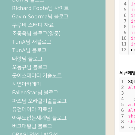
4
i
Richard Foote님 사이트
5
i
6
i
Gavin Soorma님 블로그
7
i
구루비 스터디 자료
8
i
9
i
조동욱님 블로그(영문)
10
i
TunA님 새블로그
11
i
12
c
TunA님 블로그
태랑님 블로그
오동규님 블로그
세션레벨
굿어스데이터 기술노트
1
SQ
시연아카데미
2
al
FallenStar님 블로그
3
4
-
파즈님 오라클기술블로그
5
al
유건데이타 자료실
6
al
7
sh
아무도없는세계님 블로그
8
sh
버그대왕님 블로그
9
-
DBA의 정석 | 박용석