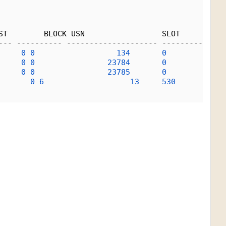
ST        BLOCK USN                 SLOT     SQN
--- ---------- -------------------- ---------- ---
0
0
134
0
0
0
23784
0
0
0
23785
0
0
6
13
530