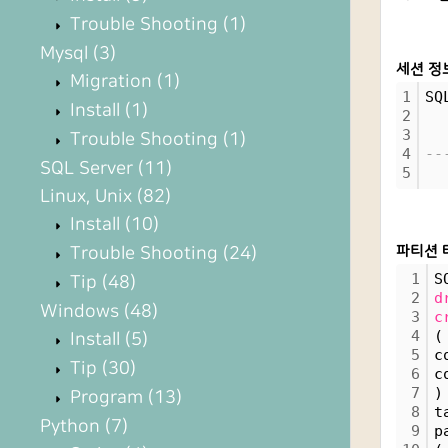
Trouble Shooting
(1)
Mysql
(3)
세션 정
Migration
(1)
1
SQ
Install
(1)
2
3
  
Trouble Shooting
(1)
4
--
SQL Server
(11)
5
Linux, Unix
(82)
Install
(10)
Trouble Shooting
(24)
파티션 
1
S
Tip
(48)
2
d
Windows
(48)
3
c
4
(
Install
(5)
5
c
Tip
(30)
6
c
7
)
Program
(13)
8
t
Python
(7)
9
p