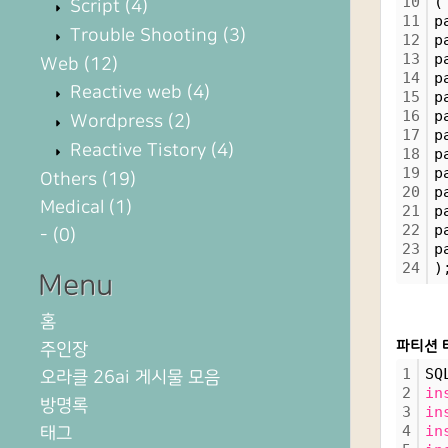
10
(
Script
(4)
11
p
Trouble Shooting
(3)
12
p
13
p
Web
(12)
14
p
Reactive web
(4)
15
p
16
p
Wordpress
(2)
17
p
Reactive Tistory
(4)
18
p
19
p
Others
(19)
20
p
Medical
(1)
21
p
22
p
-
(0)
23
p
24
)
Menu
홈
파티션 
주인장
1
SQ
오라클 26ai 게시물 모음
2
in
방명록
3
in
4
in
태그