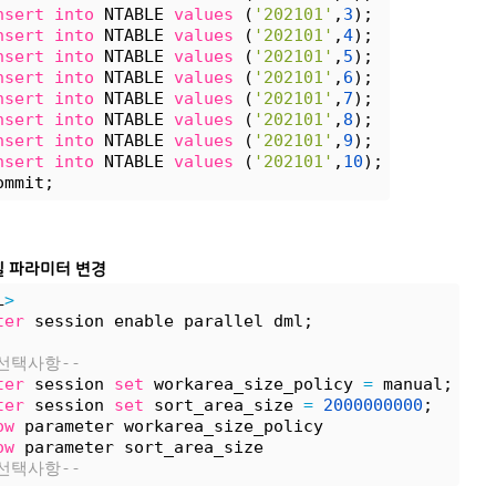
nsert
into
 NTABLE 
values
 (
'202101'
,
3
);
nsert
into
 NTABLE 
values
 (
'202101'
,
4
);
nsert
into
 NTABLE 
values
 (
'202101'
,
5
);
nsert
into
 NTABLE 
values
 (
'202101'
,
6
);
nsert
into
 NTABLE 
values
 (
'202101'
,
7
);
nsert
into
 NTABLE 
values
 (
'202101'
,
8
);
nsert
into
 NTABLE 
values
 (
'202101'
,
9
);
nsert
into
 NTABLE 
values
 (
'202101'
,
10
);
ommit;
 파라미터 변경
L
>
ter
 session enable parallel dml;
-선택사항--
ter
 session 
set
 workarea_size_policy 
=
 manual;
ter
 session 
set
 sort_area_size 
=
2000000000
;
ow
 parameter workarea_size_policy 
ow
 parameter sort_area_size
-선택사항--