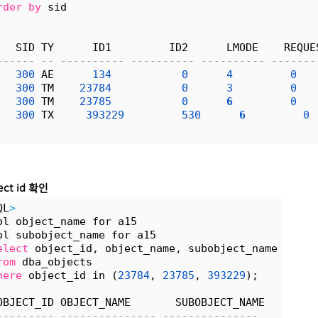
rder
by
 sid 
   SID TY      ID1         ID2      LMODE    REQUE
------ -- ---------- ---------- ---------- -------
300
 AE      
134
0
4
0
300
 TM    
23784
0
3
0
300
 TM    
23785
0
6
0
300
 TX     
393229
530
6
0
ject id 확인
QL
>
ol object_name for a15
ol subobject_name for a15
elect
 object_id, object_name, subobject_name
rom
 dba_objects
here
 object_id in (
23784
, 
23785
, 
393229
);
OBJECT_ID OBJECT_NAME       SUBOBJECT_NAME
--------- --------------- ---------------