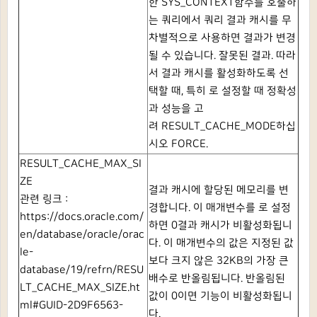
한
SYS_CONTEXT함수를 호출하
는 쿼리에서 쿼리 결과 캐시를 무
차별적으로 사용하면 결과가 변경
될 수 있습니다. 잘못된 결과.
따라
서 결과 캐시를 활성화하도록 선
택할 때, 특히 로 설정할 때 정확성
과 성능을 고
려
RESULT_CACHE_MODE하십
시오
FORCE.
RESULT_CACHE_MAX_SI
ZE
결과 캐시에 할당된 메모리를 변
관련 링크 :
경합니다.
이 매개변수를 로 설정
https://docs.oracle.com/
하면
0결과 캐시가 비활성화됩니
en/database/oracle/orac
다.
이 매개변수의 값은 지정된 값
le-
보다 크지 않은 32KB의 가장 큰
database/19/refrn/RESU
배수로 반올림됩니다.
반올림된
LT_CACHE_MAX_SIZE.ht
값이
0이면 기능이 비활성화됩니
ml#GUID-2D9F6563-
다.