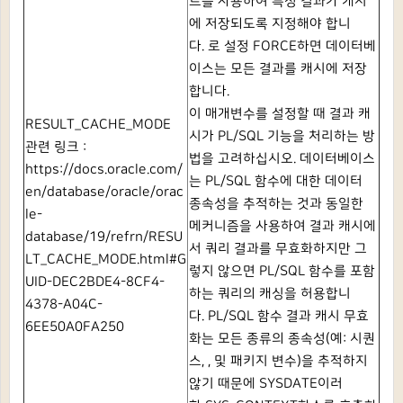
트를 사용하여 특정 결과가 캐시
에 저장되도록 지정해야 합니
다.
로 설정
FORCE하면 데이터베
이스는 모든 결과를 캐시에 저장
합니다.
이 매개변수를 설정할 때 결과 캐
RESULT_CACHE_MODE
시가 PL/SQL 기능을 처리하는 방
관련 링크 :
법을 고려하십시오.
데이터베이스
https://docs.oracle.com/
는 PL/SQL 함수에 대한 데이터
en/database/oracle/orac
종속성을 추적하는 것과 동일한
le-
메커니즘을 사용하여 결과 캐시에
database/19/refrn/RESU
서 쿼리 결과를 무효화하지만 그
LT_CACHE_MODE.html#G
렇지 않으면 PL/SQL 함수를 포함
UID-DEC2BDE4-8CF4-
하는 쿼리의 캐싱을 허용합니
4378-A04C-
다.
PL/SQL 함수 결과 캐시 무효
6EE50A0FA250
화는 모든 종류의 종속성(예: 시퀀
스, , 및 패키지 변수)을 추적하지
않기 때문에
SYSDATE이러