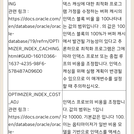
ING
덱스 캐싱에 대한 최적화 프로그
관련 링크 :
램 가정을 수정하는 버퍼 캐시의
https://docs.oracle.com/
인덱스 블록 비율 을
100나타내
en/database/oracle/orac
는
값의 범위입니다 .
의 값은
100
le-
인덱스 블록의 100%가 버퍼 캐시
database/19/refrn/OPTI
에서 발견될 가능성이 있다고 추
MIZER_INDEX_CACHING.
론하므로 최적화 프로그램은 그에
html#GUID-1601D366-
따라 인덱스 프로브 또는 중첩 루
1637-4235-98F6-
프의 비용을 조정합니다.
인덱스
57B4B7AD96D0
캐싱을 위해 실행 계획이 변경될
수 있으므로 이 매개변수를 설정
할 때 주의하십시오.
OPTIMIZER_INDEX_COST
_ADJ
인덱스 프로브의 비용을 조정합니
관련 링크 :
다.
값의 범위는
1입니
https://docs.oracle.com/
다
10000.
기본값은 입니다
100.
en/database/oracle/orac
이는 옵티마이저가 일반 비용 모
le-
델을 기반으로 인덱스를 액세스