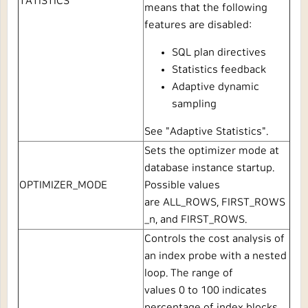
TATISTICS
means that the following
features are disabled:
SQL plan directives
Statistics feedback
Adaptive dynamic
sampling
See
"
Adaptive Statistics
"
.
Sets the optimizer mode at
database instance startup.
OPTIMIZER_MODE
Possible values
are
ALL_ROWS,
FIRST_ROWS
_
n
, and
FIRST_ROWS.
Controls the cost analysis of
an index probe with a nested
loop. The range of
values
0
to
100
indicates
percentage of index blocks