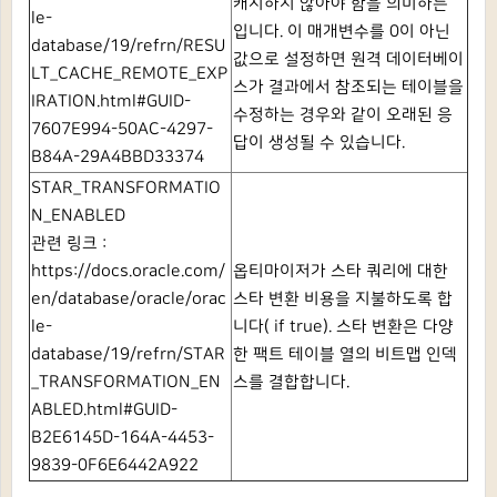
캐시하지 않아야 함을 의미하는
le-
입니다.
이 매개변수를 0이 아닌
database/19/refrn/RESU
값으로 설정하면 원격 데이터베이
LT_CACHE_REMOTE_EXP
스가 결과에서 참조되는 테이블을
IRATION.html#GUID-
수정하는 경우와 같이 오래된 응
7607E994-50AC-4297-
답이 생성될 수 있습니다.
B84A-29A4BBD33374
STAR_TRANSFORMATIO
N_ENABLED
관련 링크 :
https://docs.oracle.com/
옵티마이저가 스타 쿼리에 대한
en/database/oracle/orac
스타 변환 비용을 지불하도록 합
le-
니다( if
true).
스타 변환은 다양
database/19/refrn/STAR
한 팩트 테이블 열의 비트맵 인덱
_TRANSFORMATION_EN
스를 결합합니다.
ABLED.html#GUID-
B2E6145D-164A-4453-
9839-0F6E6442A922