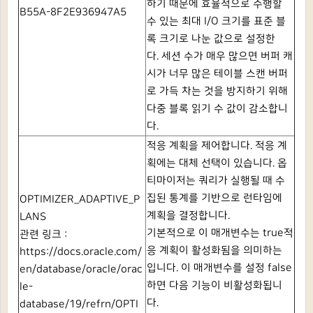
하기 때문에 효율적으로 수행할
B55A-8F2E936947A5
수 있는 최대 I/O 크기를 표준 블
록 크기로 나눈 값으로 설정한
다.
세션 수가 매우 많으면 버퍼 캐
시가 너무 많은 테이블 스캔 버퍼
로 가득 차는 것을 방지하기 위해
다중 블록 읽기 수 값이 감소합니
다.
적응 계획을 제어합니다.
적응 계
획에는 대체 선택이 있습니다.
옵
티마이저는 쿼리가 실행될 때 수
집된 통계를 기반으로 런타임에
OPTIMIZER_ADAPTIVE_P
계획을 결정합니다.
LANS
기본적으로 이 매개변수는
true적
관련 링크 :
응 계획이 활성화됨을 의미하는
https://docs.oracle.com/
입니다.
이 매개변수를 설정
false
en/database/oracle/orac
하면 다음 기능이 비활성화됩니
le-
다.
database/19/refrn/OPTI