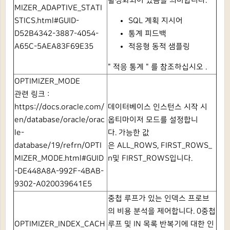
활성화되어 있음을 의미합니다.
MIZER_ADAPTIVE_STATI
STICS.html#GUID-
SQL 계획 지시어
D52B4342-3887-4054-
통계 피드백
A65C-5AEA83F69E35
적응형 동적 샘플링
"
적응 통계
"
를 참조하십시오
.
OPTIMIZER_MODE
관련 링크 :
https://docs.oracle.com/
데이터베이스 인스턴스 시작 시
en/database/oracle/orac
옵티마이저 모드를 설정합니
le-
다.
가능한 값
database/19/refrn/OPTI
은
ALL_ROWS,
FIRST_ROWS_
MIZER_MODE.html#GUID
n
및
FIRST_ROWS입니다.
-DE448A8A-992F-4BAB-
9302-A020039641E5
중첩 루프가 있는 인덱스 프로브
의 비용 분석을 제어합니다.
0중첩
OPTIMIZER_INDEX_CACH
루프 및 IN 목록 반복기에 대한 인