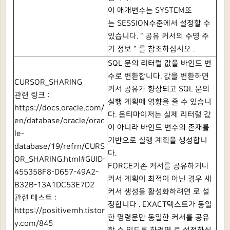
이 매개변수는
SYSTEM또
는
SESSION수준에서 설정할 수
있습니다.
"
공유 커서의 수명 주
기 정보
"
를 참조하십시오
.
SQL 문의 리터럴 값을 바인드 변
수로 변환합니다.
값을 변환하면
CURSOR_SHARING
커서 공유가 향상되고 SQL 문의
관련 링크 :
실행 계획에 영향을 줄 수 있습니
https://docs.oracle.com/
다.
옵티마이저는 실제 리터럴 값
en/database/oracle/orac
이 아니라 바인드 변수의 존재를
le-
기반으로 실행 계획을 생성합니
database/19/refrn/CURS
다.
OR_SHARING.html#GUID-
FORCE기존 커서를 공유하거나
455358F8-D657-49A2-
커서 계획이 최적이 아닌 경우 새
B32B-13A1DC53E7D2
커서 생성을 활성화하려면 로 설
관련 테스트 :
정합니다
.
EXACT텍스트가 동일
https://positivemh.tistor
한 명령문만 동일한 커서를 공유
y.com/845