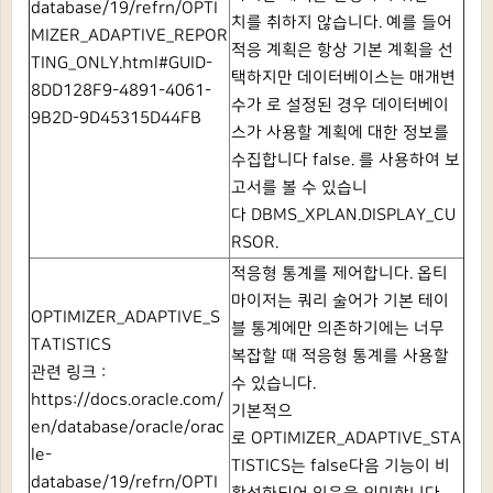
database/19/refrn/OPTI
치를 취하지 않습니다.
예를 들어
MIZER_ADAPTIVE_REPOR
적응 계획은 항상 기본 계획을 선
TING_ONLY.html#GUID-
택하지만 데이터베이스는 매개변
8DD128F9-4891-4061-
수가 로 설정된 경우 데이터베이
9B2D-9D45315D44FB
스가 사용할 계획에 대한 정보를
수집합니다
false.
를 사용하여 보
고서를 볼 수 있습니
다
DBMS_XPLAN.DISPLAY_CU
RSOR.
적응형 통계를 제어합니다.
옵티
마이저는 쿼리 술어가 기본 테이
OPTIMIZER_ADAPTIVE_S
블 통계에만 의존하기에는 너무
TATISTICS
복잡할 때 적응형 통계를 사용할
관련 링크 :
수 있습니다.
https://docs.oracle.com/
기본적으
en/database/oracle/orac
로
OPTIMIZER_ADAPTIVE_STA
le-
TISTICS는
false다음 기능이 비
database/19/refrn/OPTI