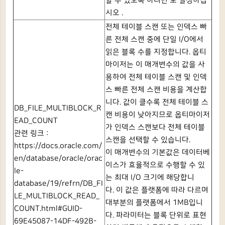
할 수 있도록 하려면 로
설정하십
시오 .
전체 테이블 스캔 또는 인덱스 빠
른 전체 스캔 중에 단일 I/O에서
읽은 블록 수를 지정합니다.
옵티
마이저는 이 매개변수의 값을 사
용하여 전체 테이블 스캔 및 인덱
스 빠른 전체 스캔 비용을 계산합
니다.
값이 클수록 전체 테이블 스
DB_FILE_MULTIBLOCK_R
캔 비용이 낮아지므로 옵티마이저
EAD_COUNT
가 인덱스 스캔보다 전체 테이블
관련 링크 :
스캔을 선택할 수 있습니다.
https://docs.oracle.com/
이 매개변수의 기본값은 데이터베
en/database/oracle/orac
이스가 효율적으로 수행할 수 있
le-
는 최대 I/O 크기에 해당합니
database/19/refrn/DB_FI
다.
이 값은 플랫폼에 따라 다르며
LE_MULTIBLOCK_READ_
대부분의 플랫폼에서 1MB입니
COUNT.html#GUID-
다.
파라미터는 블록 단위로 표현
69E45087-14DF-492B-