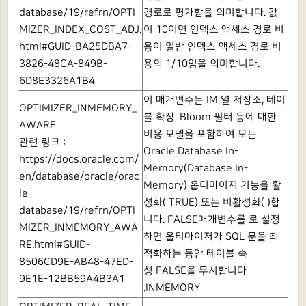
database/19/refrn/OPTI
경로로 평가함을 의미합니다.
값
MIZER_INDEX_COST_ADJ.
이
10이면 인덱스 액세스 경로 비
html#GUID-BA25DBA7-
용이 일반 인덱스 액세스 경로 비
3826-48CA-849B-
용의 1/10임을 의미합니다.
6D8E3326A1B4
이 매개변수는
IM 열 저장소, 테이
OPTIMIZER_INMEMORY_
블 확장, Bloom 필터 등에 대한
AWARE
비용 모델을 포함하여 모든
관련 링크 :
Oracle Database In-
https://docs.oracle.com/
Memory(Database In-
en/database/oracle/orac
Memory) 옵티마이저 기능을 활
le-
성화(
TRUE) 또는 비활성화( )합
database/19/refrn/OPTI
니다.
FALSE매개변수를 로 설정
MIZER_INMEMORY_AWA
하면 옵티마이저가
SQL 문을 최
RE.html#GUID-
적화하는 동안 테이블 속
8506CD9E-AB48-47ED-
성
FALSE을 무시합니다
9E1E-12BB59A4B3A1
.INMEMORY