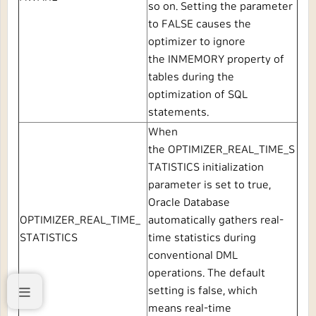
so on. Setting the parameter
to
FALSE
causes the
optimizer to ignore
the
INMEMORY
property of
tables during the
optimization of SQL
statements.
When
the
OPTIMIZER_REAL_TIME_S
TATISTICS
initialization
parameter is set to
true,
Oracle Database
OPTIMIZER_REAL_TIME_
automatically gathers real-
STATISTICS
time statistics during
conventional DML
operations. The default
setting is
false, which
means
real-time