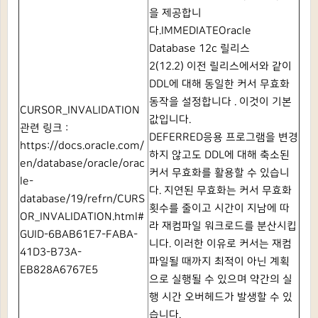
을 제공합니
다.
IMMEDIATE
Oracle
Database 12c
릴리스
2(12.2)
이전 릴리스에서와 같이
DDL에 대해 동일한 커서 무효화
동작을 설정합니다 .
이것이 기본
CURSOR_INVALIDATION
값입니다.
관련 링크 :
DEFERRED응용 프로그램을 변경
https://docs.oracle.com/
하지 않고도 DDL에 대해 축소된
en/database/oracle/orac
커서 무효화를 활용할 수 있습니
le-
다.
지연된 무효화는 커서 무효화
database/19/refrn/CURS
횟수를 줄이고 시간이 지남에 따
OR_INVALIDATION.html#
라 재컴파일 워크로드를 분산시킵
GUID-6BAB61E7-FABA-
니다.
이러한 이유로 커서는 재컴
41D3-B73A-
파일될 때까지 최적이 아닌 계획
EB828A6767E5
으로 실행될 수 있으며 약간의 실
행 시간 오버헤드가 발생할 수 있
습니다.