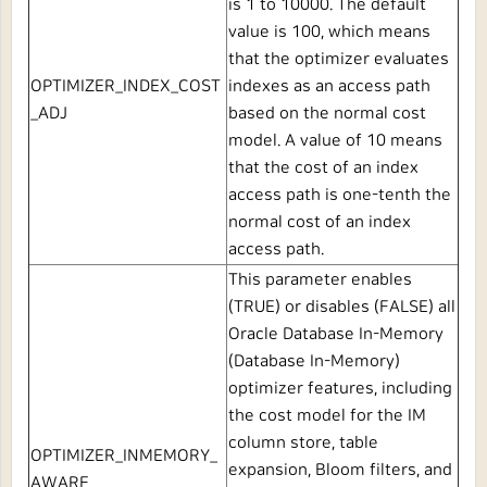
is
1
to
10000. The default
value is
100, which means
that the optimizer evaluates
OPTIMIZER_INDEX_COST
indexes as an access path
_ADJ
based on the normal cost
model. A value of
10
means
that the cost of an index
access path is one-tenth the
normal cost of an index
access path.
This parameter enables
(TRUE) or disables (FALSE) all
Oracle Database In-Memory
(Database In-Memory)
optimizer features, including
the cost model for the IM
column store, table
OPTIMIZER_INMEMORY_
expansion, Bloom filters, and
AWARE