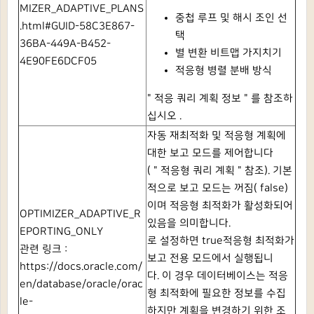
MIZER_ADAPTIVE_PLANS
중첩 루프 및 해시 조인 선
.html#GUID-58C3E867-
택
36BA-449A-B452-
별 변환 비트맵 가지치기
4E90FE6DCF05
적응형 병렬 분배 방식
"
적응 쿼리 계획 정보
"
를 참조하
십시오
.
자동 재최적화 및 적응형 계획에
대한 보고 모드를 제어합니다
(
"
적응형 쿼리 계획
"
참조).
기본
적으로 보고 모드는 꺼짐(
false)
이며 적응형 최적화가 활성화되어
OPTIMIZER_ADAPTIVE_R
있음을 의미합니다.
EPORTING_ONLY
로 설정하면
true적응형 최적화가
관련 링크 :
보고 전용 모드에서 실행됩니
https://docs.oracle.com/
다.
이 경우 데이터베이스는 적응
en/database/oracle/orac
형 최적화에 필요한 정보를 수집
le-
하지만 계획을 변경하기 위한 조