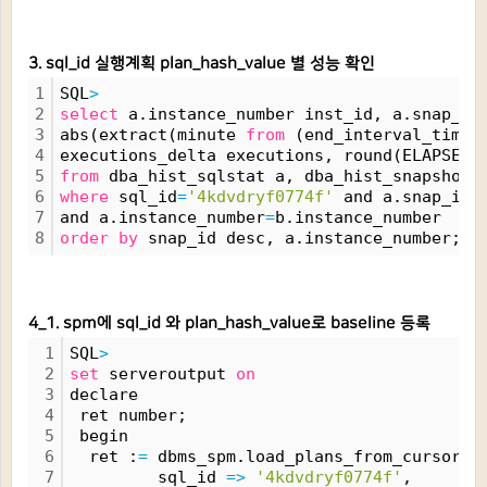
3. sql_id 실행계획 plan_hash_value 별 성능 확인
1
SQL
>
2
select
 a.instance_number inst_id, a.snap_id
3
abs(extract(minute 
from
 (end_interval_time
-
4
executions_delta executions, round(ELAPSED_
5
from
 dba_hist_sqlstat a, dba_hist_snapshot 
6
where
 sql_id
=
'4kdvdryf0774f'
 and a.snap_id
=
7
and a.instance_number
=
b.instance_number
8
order
by
 snap_id desc, a.instance_number;
4_1. spm에 sql_id 와 plan_hash_value로 baseline 등록
1
SQL
>
2
set
 serveroutput 
on
3
declare
4
 ret number;
5
 begin
6
  ret :
=
 dbms_spm.load_plans_from_cursor_c
7
         sql_id 
=
>
'4kdvdryf0774f'
,