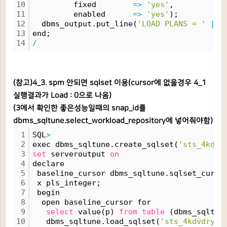
10
         fixed        
=
>
'yes'
,
11
         enabled      
=
>
'yes'
);
12
  dbms_output.put_line(
'LOAD PLANS = '
|
|
 
13
end;
14
/
(참고)4_3. spm 안되면 sqlset 이용(cursor에 없을경우 4_1
실행결과가 Load : 0으로 나옴)
(3에서 확인한 좋은성능일때의 snap_id를
dbms_sqltune.select_workload_repository에 넣어줘야함)
1
SQL
>
2
exec dbms_sqltune.create_sqlset(
'sts_4kdvd
3
set
 serveroutput 
on
4
declare
5
 baseline_cursor dbms_sqltune.sqlset_curso
6
 x pls_integer;
7
 begin
8
  open baseline_cursor for
9
select
 value(p) 
from
table
 (dbms_sqltun
10
   dbms_sqltune.load_sqlset(
'sts_4kdvdryf0