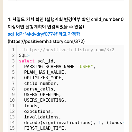
1. 차일드 커서 확인
(실행계획 변경여부 확인 child_number 0
이상이면 실행계획이 변경되었을 수 있음)
sql_id가 '4kdvdryf0774f'라고 가정함
(
https://positivemh.tistory.com/372
)
1
--https://positivemh.tistory.com/372
2
SQL
>
3
select
 sql_id,
4
  PARSING_SCHEMA_NAME 
"USER"
,
5
  PLAN_HASH_VALUE,
6
  OPTIMIZER_MODE,
7
  child_number,
8
  parse_calls,
9
  USERS_OPENING,
10
  USERS_EXECUTING,
11
  loads,
12
  executions,
13
  invalidations,
14
  decode(sign(invalidations), 
1
, (loads
-
in
15
  FIRST_LOAD_TIME,