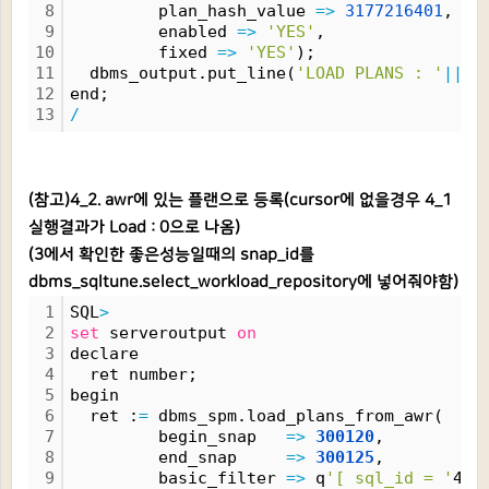
8
         plan_hash_value 
=
>
3177216401
,
9
         enabled 
=
>
'YES'
,
10
         fixed 
=
>
'YES'
);
11
  dbms_output.put_line(
'LOAD PLANS : '
|
|
 r
12
end;
13
/
(참고)4_2. awr에 있는 플랜으로 등록(cursor에 없을경우 4_1
실행결과가 Load : 0으로 나옴)
(3에서 확인한 좋은성능일때의 snap_id를
dbms_sqltune.select_workload_repository에 넣어줘야함)
1
SQL
>
2
set
 serveroutput 
on
3
declare
4
  ret number;
5
begin
6
  ret :
=
 dbms_spm.load_plans_from_awr(
7
         begin_snap   
=
>
300120
,
8
         end_snap     
=
>
300125
,
9
         basic_filter 
=
>
 q
'[ sql_id = '
4kd