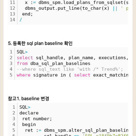
11
  x :
=
 dbms_spm.load_plans_from_sqlset(sql
12
  dbms_output.put_line(to_char(x) 
|
|
' pla
13
 end;
14
/
5. 등록한 sql plan baseline 확인
1
SQL
>
2
select
 sql_handle, plan_name, executions, t
3
from
 dba_sql_plan_baselines
4
--where sql_text like 'with /* Trend%';
5
where
 signature in ( 
select
 exact_matching_
참고1. baseline 변경
1
SQL
>
2
declare
3
 ret number;
4
 begin
5
  ret :
=
 dbms_spm.alter_sql_plan_baseline(