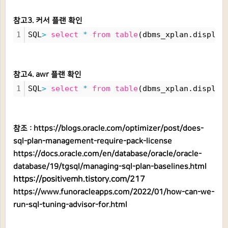
참고3. 커서 플랜 확인
1
SQL
>
select
*
from
table
(dbms_xplan.display
참고4. awr 플랜 확인
1
SQL
>
select
*
from
table
(dbms_xplan.display
참조 :
https://blogs.oracle.com/optimizer/post/does-
sql-plan-management-require-pack-license
https://docs.oracle.com/en/database/oracle/oracle-
database/19/tgsql/managing-sql-plan-baselines.html
https://positivemh.tistory.com/217
https://www.funoracleapps.com/2022/01/how-can-we-
run-sql-tuning-advisor-for.html