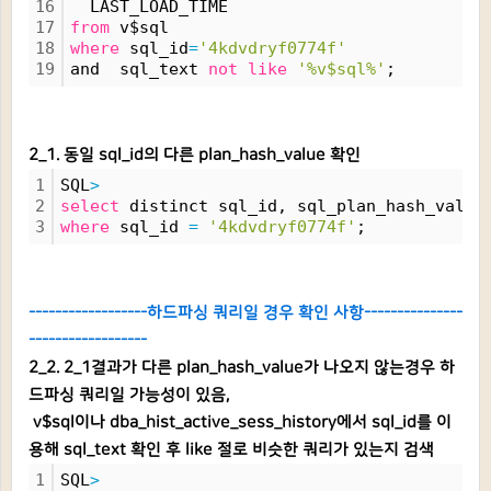
16
  LAST_LOAD_TIME
17
from
 v$sql
18
where
 sql_id
=
'4kdvdryf0774f'
19
and  sql_text 
not
like
'%v$sql%'
;
2_1. 동일 sql_id의 다른 plan_hash_value 확인
1
SQL
>
2
select
 distinct sql_id, sql_plan_hash_value
3
where
 sql_id 
=
'4kdvdryf0774f'
;
------------------하드파싱 쿼리일 경우 확인 사항---------------
------------------
2_2. 2_1결과가 다른 plan_hash_value가 나오지 않는경우 하
드파싱 쿼리일 가능성이 있음,
v$sql이나 dba_hist_active_sess_history에서 sql_id를 이
용해 sql_text 확인 후 like 절로 비슷한 쿼리가 있는지 검색
1
SQL
>