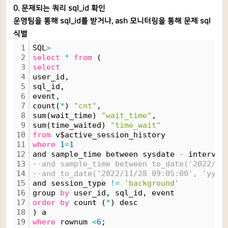
0. 문제되는 쿼리 sql_id 확인
운영팀을 통해 sql_id를 받거나, ash 모니터링을 통해 문제 sql
식별
1
SQL
>
2
select
*
from
 (
3
select
4
user_id,
5
sql_id,
6
event,
7
count(
*
) 
"cnt"
,
8
sum(wait_time) 
"wait_time"
,
9
sum(time_waited) 
"time_wait"
10
from
 v$active_session_history
11
where
1
=
1
12
and sample_time between sysdate 
-
 interval
13
--and sample_time between to_date('2022/11
14
--and to_date('2022/11/28 09:05:00', 'yyyy
15
and session_type 
!
=
'background'
16
group 
by
 user_id, sql_id, event
17
order
by
 count (
*
) desc 
18
) a
19
where
 rownum 
<
6
;