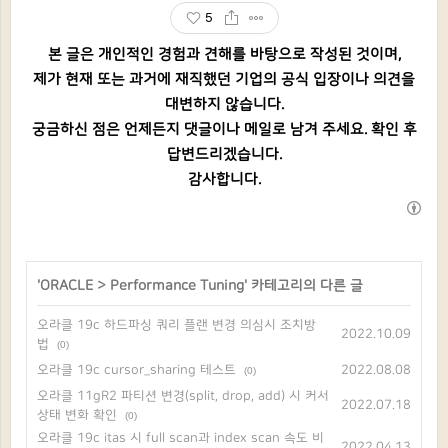
5
본 글은 개인적인 경험과 견해를 바탕으로 작성된 것이며,
제가 현재 또는 과거에 재직했던 기업의 공식 입장이나 의견을
대변하지 않습니다.
궁금하신 점은 언제든지 댓글이나 메일로 남겨 주세요. 확인 후
답변드리겠습니다.
감사합니다.
'
ORACLE
>
Performance Tuning
' 카테고리의 다른 글
오라클 19c 하드파싱 쿼리 플랜 변경 의심시 조치방
2022.10.09
법
(0)
오라클 19c cursor_sharing 테스트
2022.08.08
(0)
오라클 11gR2 파티션 변경(split, drop, add) 시 커서
2022.07.18
상태 변화 확인
(0)
오라클 19c itas 시 full scan과 index scan 속도 비
2022.04.13