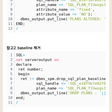
6
         sql_handle 
=
>
'SQL_e18f9b7e02f013
7
         plan_name 
=
>
'SQL_PLAN_f33wvgs1g0
8
         attribute_name 
=
>
'fixed'
,
9
         attribute_value 
=
>
'NO'
);
10
  dbms_output.put_line(
'PLANS ALTERED: '
|
11
END;
12
/
참고2. baseline 제거
1
SQL
>
2
set
 serveroutput 
on
3
declare
4
 ret number;
5
 begin
6
  ret :
=
 dbms_spm.drop_sql_plan_baseline(
7
         sql_handle 
=
>
'
SQL_e18f9b7e02f013
8
         plan_name 
=
>
'
SQL_PLAN_f33wvgs1g0
9
  dbms_output.put_line(
'DROP PLANS : '
|
|
 r
10
end;
11
/