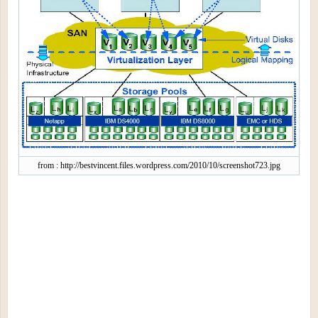
from : http://bestvincent.files.wordpress.com/2010/10/screenshot723.jpg