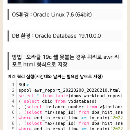
OS환경 : Oracle Linux 7.6 (64bit)
DB 환경 : Oracle Database 19.10.0.0
방법 : 오라클 19c 쉘 못붙는 경우 쿼리로 awr 리
포트 html 형식으로 저장
아래 쿼리 실행(시간대와 날짜는 필요한 날짜로 지정)
1
SQL
>
2
spool awr_report_20220208_20220210.html
3
select
*
from
table
(dbms_workload_reposito
4
( 
select
 dbid 
from
 v$database)
5
, (
select
 instance_number 
from
 v$instance)
6
, (
select
 min(snap_id) 
from
 dba_hist_snaps
7
where
 end_interval_time 
>
=
 to_date(
'2022-0
8
, (
select
 max(snap_id) 
from
 dba_hist_snaps
9
where
 end_interval_time 
<
=
 to_date(
'2022-0