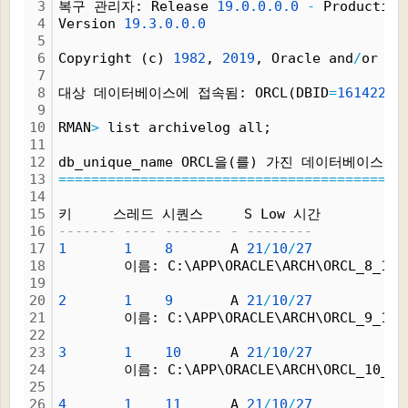
3
복구 관리자: Release 
19.
0.
0.
0.
0
-
 Production
4
Version 
19.
3.
0.
0.
0
5
6
Copyright (c) 
1982
, 
2019
, Oracle and
/
or it
7
8
대상 데이터베이스에 접속됨: ORCL(DBID
=
16142242
9
10
RMAN
>
 list archivelog all;
11
12
db_unique_name ORCL을(를) 가진 데이터베이
13
=
=
=
=
=
=
=
=
=
=
=
=
=
=
=
=
=
=
=
=
=
=
=
=
=
=
=
=
=
=
=
=
=
=
=
=
=
=
=
=
=
=
14
15
키     스레드 시퀀스     S Low 시간
16
------- ---- ------- - --------
17
1
1
8
       A 
21
/
10
/
27
18
        이름: C:\APP\ORACLE\ARCH\ORCL_8_1_1
19
20
2
1
9
       A 
21
/
10
/
27
21
        이름: C:\APP\ORACLE\ARCH\ORCL_9_1_1
22
23
3
1
10
      A 
21
/
10
/
27
24
        이름: C:\APP\ORACLE\ARCH\ORCL_10_1_
25
26
4
1
11
      A 
21
/
10
/
27