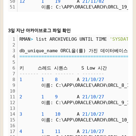
50
12
1
19
      A 
21
/
11
/
02
51
        이름: C:\APP\ORACLE\ARCH\ORCL_19_1_
3일 지난 아카이브로그 파일 확인
1
RMAN
>
 list ARCHIVELOG UNTIL TIME 
'SYSDATE-
2
3
db_unique_name ORCL을(를) 가진 데이터베이
4
=
=
=
=
=
=
=
=
=
=
=
=
=
=
=
=
=
=
=
=
=
=
=
=
=
=
=
=
=
=
=
=
=
=
=
=
=
=
=
=
=
=
5
6
키     스레드 시퀀스     S Low 시간
7
------- ---- ------- - --------
8
1
1
8
       A 
21
/
10
/
27
9
        이름: C:\APP\ORACLE\ARCH\ORCL_8_1_1
10
11
2
1
9
       A 
21
/
10
/
27
12
        이름: C:\APP\ORACLE\ARCH\ORCL_9_1_1
13
14
3
1
10
      A 
21
/
10
/
27
15
        이름: C:\APP\ORACLE\ARCH\ORCL_10_1_
16
17
4
1
11
      A 
21
/
10
/
27