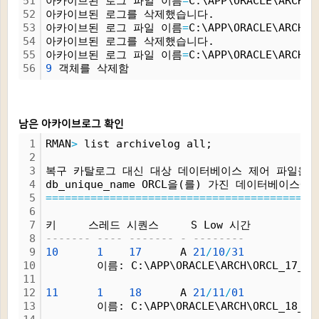
51
아카이브된 로그 파일 이름
=
C:\APP\ORACLE\ARCH\O
52
아카이브된 로그를 삭제했습니다.
53
아카이브된 로그 파일 이름
=
C:\APP\ORACLE\ARCH\O
54
아카이브된 로그를 삭제했습니다.
55
아카이브된 로그 파일 이름
=
C:\APP\ORACLE\ARCH\O
56
9
 객체를 삭제함
남은 아카이브로그 확인
1
RMAN
>
 list archivelog all;
2
3
복구 카탈로그 대신 대상 데이터베이스 제어 파일을 
4
db_unique_name ORCL을(를) 가진 데이터베이
5
=
=
=
=
=
=
=
=
=
=
=
=
=
=
=
=
=
=
=
=
=
=
=
=
=
=
=
=
=
=
=
=
=
=
=
=
=
=
=
=
=
=
6
7
키     스레드 시퀀스     S Low 시간
8
------- ---- ------- - --------
9
10
1
17
      A 
21
/
10
/
31
10
        이름: C:\APP\ORACLE\ARCH\ORCL_17_1_
11
12
11
1
18
      A 
21
/
11
/
01
13
        이름: C:\APP\ORACLE\ARCH\ORCL_18_1_