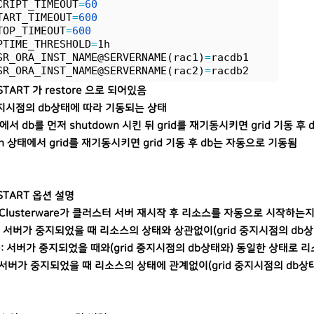
CRIPT_TIMEOUT
=
60
TART_TIMEOUT
=
600
TOP_TIMEOUT
=
600
PTIME_THRESHOLD
=
1h
SR_ORA_INST_NAME@SERVERNAME(rac1)
=
racdb1
SR_ORA_INST_NAME@SERVERNAME(rac2)
=
racdb2
START 가 restore 으로 되어있음
 중지시점의 db상태에 따라 기동되는 상태
us에서 db를 먼저 shutdown 시킨 뒤 grid를 재기동시키면 grid 기동 후
en 상태에서 grid를 재기동시키면 grid 기동 후 db는 자동으로 기동됨
START 옵션 설명
le Clusterware가 클러스터 서버 재시작 후 리소스를 자동으로 시작하는
ys: 서버가 중지되었을 때 리소스의 상태와 상관없이(
grid 중지시점의 db
re: 서버가 중지되었을 때와
(
grid 중지시점의 db상태와)
동일한 상태로 리
r: 서버가 중지되었을 때 리소스의 상태에 관계없이
(
grid 중지시점의 db