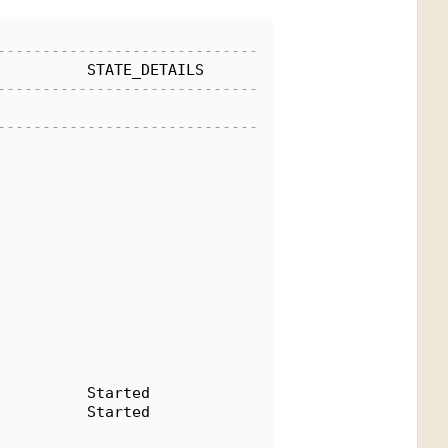
-----------------------------
          STATE_DETAILS       
-----------------------------
-----------------------------
                              
                              
                              
                              
                              
                              
                              
                              
          Started             
          Started             