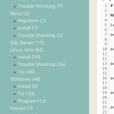
1
#
Trouble Shooting
(1)
2
-
Mysql
(3)
3
N
4
-
Migration
(1)
5
L
Install
(1)
6
-
7
o
Trouble Shooting
(1)
8
 
SQL Server
(11)
9
 
10
o
Linux, Unix
(82)
11
 
Install
(10)
12
 
13
o
Trouble Shooting
(24)
14
 
Tip
(48)
15
 
16
o
Windows
(48)
17
 
Install
(5)
18
 
19
o
Tip
(30)
20
 
Program
(13)
21
 
22
o
Python
(7)
23
 