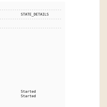
-----------------------------
          STATE_DETAILS       
-----------------------------
-----------------------------
                              
                              
                              
                              
                              
                              
                              
                              
          Started             
          Started             
                              