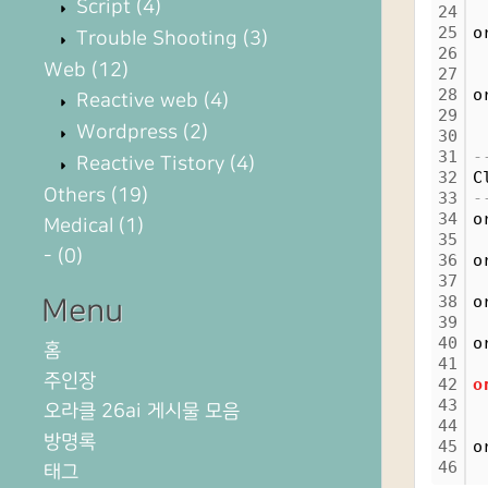
Script
(4)
24
 
25
o
Trouble Shooting
(3)
26
 
Web
(12)
27
 
28
o
Reactive web
(4)
29
 
Wordpress
(2)
30
 
31
-
Reactive Tistory
(4)
32
C
Others
(19)
33
-
34
o
Medical
(1)
35
-
(0)
36
o
37
38
o
Menu
39
40
o
홈
41
주인장
42
o
43
오라클 26ai 게시물 모음
44
방명록
45
o
46
태그