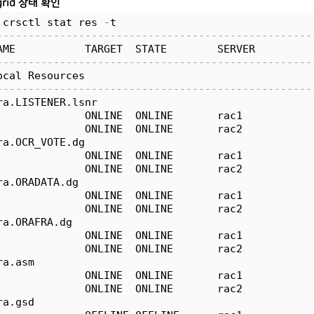
rid 상태 확인
 crsctl stat res 
-
t
--------------------------------------------------
AME           TARGET  STATE        SERVER         
--------------------------------------------------
ocal Resources
--------------------------------------------------
ra.LISTENER.lsnr
              ONLINE  ONLINE       rac1           
              ONLINE  ONLINE       rac2           
ra.OCR_VOTE.dg
              ONLINE  ONLINE       rac1           
              ONLINE  ONLINE       rac2           
ra.ORADATA.dg
              ONLINE  ONLINE       rac1           
              ONLINE  ONLINE       rac2           
ra.ORAFRA.dg
              ONLINE  ONLINE       rac1           
              ONLINE  ONLINE       rac2           
ra.asm
              ONLINE  ONLINE       rac1           
              ONLINE  ONLINE       rac2           
ra.gsd