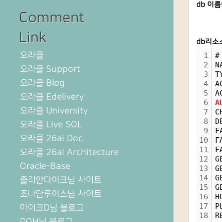
db 이름
Comment
Link
db리소스
오라클
1
#
2
N
오라클 Support
3
T
오라클 Blog
4
A
5
A
오라클 Edelivery
6
A
오라클 University
7
C
8
D
오라클 Live SQL
9
F
오라클 26ai Doc
10
F
11
F
오라클 26ai Architecture
12
G
Oracle-Base
13
G
14
G
줄리안다이크님 사이트
15
G
조나단루이스님 사이트
16
H
17
P
마이크D님 블로그
18
R
DOH님 블로그