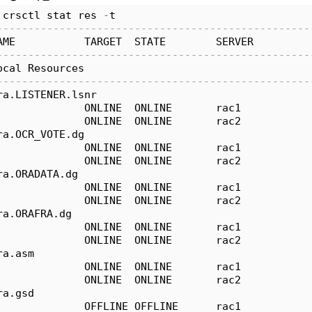
 crsctl stat res 
-
t
--------------------------------------------------
AME           TARGET  STATE        SERVER         
--------------------------------------------------
ocal Resources
--------------------------------------------------
ra.LISTENER.lsnr
              ONLINE  ONLINE       rac1           
              ONLINE  ONLINE       rac2           
ra.OCR_VOTE.dg
              ONLINE  ONLINE       rac1           
              ONLINE  ONLINE       rac2           
ra.ORADATA.dg
              ONLINE  ONLINE       rac1           
              ONLINE  ONLINE       rac2           
ra.ORAFRA.dg
              ONLINE  ONLINE       rac1           
              ONLINE  ONLINE       rac2           
ra.asm
              ONLINE  ONLINE       rac1           
              ONLINE  ONLINE       rac2           
ra.gsd
              OFFLINE OFFLINE      rac1           