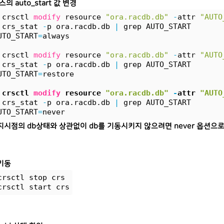
스의 auto_start 값 변경
 crsctl 
modify
 resource 
"ora.racdb.db"
-
attr 
"AUTO
 crs_stat 
-
p ora.racdb.db 
|
 grep AUTO_START
UTO_START
=
always
 crsctl 
modify
 resource 
"ora.racdb.db"
-
attr 
"AUTO
 crs_stat 
-
p ora.racdb.db 
|
 grep AUTO_START
UTO_START
=
restore
 crsctl 
modify
 resource 
"ora.racdb.db"
-
attr 
"AUTO
 crs_stat 
-
p ora.racdb.db 
|
 grep AUTO_START
UTO_START
=
never
 중지시점의 db상태와 상관없이 db를 기동시키지 않으려면 never 옵션으
재기동
crsctl stop crs
crsctl start crs