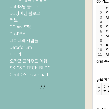
db 리소
pat98님 블로그
1
#
2
#
DB장이님 블로그
3
A
커브
4
DBian 포럼
5
#
6
#
ProDBA
7
A
데이터와 사람들
8
9
#
Dataforum
10
#
디비카페
11
A
오라클 클라우드 여행
grid
SK C&C TECH BLOG
Cent OS Download
grid 
1
# 
/
/
2
# 