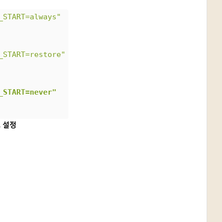
_START=always"
_START=restore"
_START=never"
로 설정