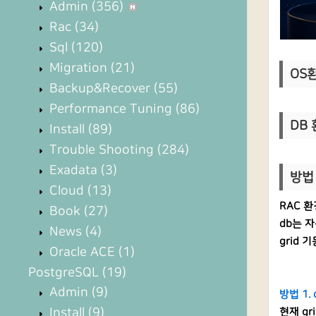
Admin
(356)
Rac
(34)
Sql
(120)
Migration
(21)
OS환경
Backup&Recover
(55)
Performance Tuning
(86)
DB 환
Install
(89)
Trouble Shooting
(284)
Exadata
(3)
방법 
Cloud
(13)
RAC 환경
Book
(27)
db는 
News
(4)
grid
Oracle ACE
(1)
PostgreSQL
(19)
Admin
(9)
방법 1.
Install
(9)
현재 gr