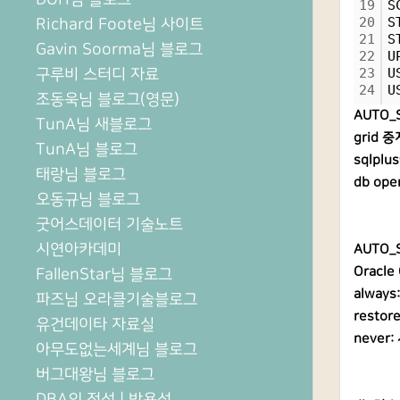
19
S
20
S
Richard Foote님 사이트
21
S
Gavin Soorma님 블로그
22
U
구루비 스터디 자료
23
U
24
U
조동욱님 블로그(영문)
AUTO_
TunA님 새블로그
grid
TunA님 블로그
sqlpl
태랑님 블로그
db op
오동규님 블로그
굿어스데이터 기술노트
시연아카데미
AUTO_
Orac
FallenStar님 블로그
alwa
파즈님 오라클기술블로그
resto
유건데이타 자료실
neve
아무도없는세계님 블로그
버그대왕님 블로그
DBA의 정석 | 박용석