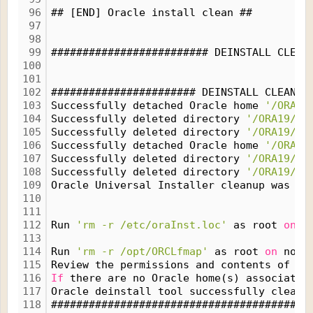
96
## [END] Oracle install clean ##
97
98
99
######################### DEINSTALL CLEAN
100
101
102
####################### DEINSTALL CLEAN O
103
Successfully detached Oracle home 
'/ORA19
104
Successfully deleted directory 
'/ORA19/ap
105
Successfully deleted directory 
'/ORA19/ap
106
Successfully detached Oracle home 
'/ORA19
107
Successfully deleted directory 
'/ORA19/ap
108
Successfully deleted directory 
'/ORA19/ap
109
Oracle Universal Installer cleanup was su
110
111
112
Run 
'rm -r /etc/oraInst.loc'
 as root 
on
 n
113
114
Run 
'rm -r /opt/ORCLfmap'
 as root 
on
 node
115
Review the permissions and contents of 
'/
116
If
 there are no Oracle home(s) associated
117
Oracle deinstall tool successfully cleane
118
#########################################