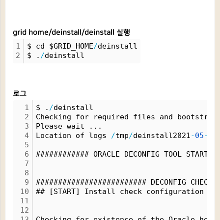
grid home/deinstall/deinstall 실행
1
$ cd $GRID_HOME
/
deinstall
2
$ .
/
deinstall
로그
1
$ .
/
deinstall
2
Checking for required files and bootstrap
3
Please wait ...
4
Location of logs 
/
tmp
/
deinstall2021
-
05
-
21
5
6
############ ORACLE DECONFIG TOOL START #
7
8
9
######################### DECONFIG CHECK 
10
## [START] Install check configuration ##
11
12
13
Checking for existence of the Oracle home