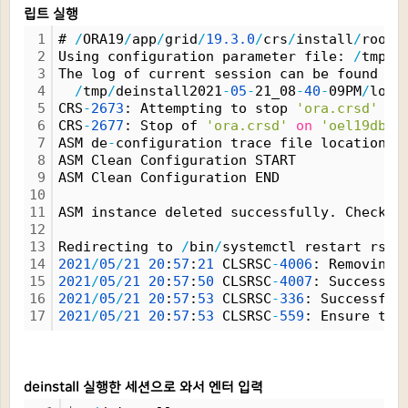
립트 실행
1
# 
/
ORA19
/
app
/
grid
/
19.
3.
0
/
crs
/
install
/
rootc
2
Using configuration parameter file: 
/
tmp
/
d
3
The log of current session can be found at
4
/
tmp
/
deinstall2021
-
05
-
21_08
-
40
-
09PM
/
logs
5
CRS
-
2673
: Attempting to stop 
'ora.crsd'
on
6
CRS
-
2677
: Stop of 
'ora.crsd'
on
'oel19db1'
7
ASM de
-
configuration trace file location: 
8
ASM Clean Configuration START
9
ASM Clean Configuration END
10
11
ASM instance deleted successfully. Check 
/
12
13
Redirecting to 
/
bin
/
systemctl restart rsys
14
2021
/
05
/
21
20
:
57
:
21
 CLSRSC
-
4006
: Removing 
15
2021
/
05
/
21
20
:
57
:
50
 CLSRSC
-
4007
: Successfu
16
2021
/
05
/
21
20
:
57
:
53
 CLSRSC
-
336
: Successful
17
2021
/
05
/
21
20
:
57
:
53
 CLSRSC
-
559
: Ensure tha
deinstall 실행한 세션으로 와서 엔터 입력