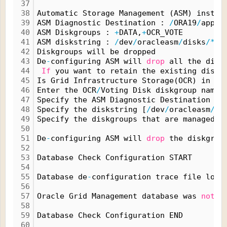
37
38
Automatic Storage Management (ASM) instan
39
ASM Diagnostic Destination : 
/
ORA19
/
app
/
o
40
ASM Diskgroups : 
+
DATA,
+
OCR_VOTE
41
ASM diskstring : 
/
dev
/
oracleasm
/
disks
/*
42
Diskgroups will be dropped
43
De
-
configuring ASM will 
drop
 all the disk
44
If
 you want to retain the existing diskg
45
Is Grid Infrastructure Storage(OCR) in AS
46
Enter the OCR
/
Voting Disk diskgroup name 
47
Specify the ASM Diagnostic Destination [
/
48
Specify the diskstring [
/
dev
/
oracleasm
/
di
49
Specify the diskgroups that are managed 
b
50
51
De
-
configuring ASM will 
drop
 the diskgrou
52
53
Database Check Configuration START
54
55
Database de
-
configuration trace file loca
56
57
Oracle Grid Management database was 
not
 f
58
59
Database Check Configuration END
60