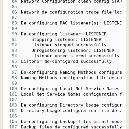
84
Network Configuration clean config START
85
86
Network de
-
configuration trace file locat
87
88
De
-
configuring RAC listener(s): LISTENER
89
90
De
-
configuring listener: LISTENER
91
    Stopping listener: LISTENER
92
    Listener stopped successfully.
93
    Unregistering listener: LISTENER
94
    Listener unregistered successfully.
95
Listener de
-
configured successfully.
96
97
De
-
configuring Naming Methods configurati
98
Naming Methods configuration file de
-
conf
99
100
De
-
configuring Local Net Service Names co
101
Local Net Service Names configuration fil
102
103
De
-
configuring Directory Usage configurat
104
Directory Usage configuration file de
-
con
105
106
De
-
configuring backup files 
on
 all nodes.
107
Backup files de
-
configured successfully.