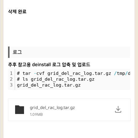
삭제 완료
로그
추후 참고용 deinstall 로그 압축 및 업로드
1
# tar 
-
cvf grid_del_rac_log.tar.gz 
/
tmp
/
dei
2
# ls grid_del_rac_log.tar.gz 
3
grid_del_rac_log.tar.gz
grid_del_rac_log.tar.gz
1.09MB