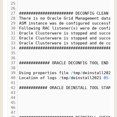
25
26
27
####################### DECONFIG CLEAN OP
28
There is no Oracle Grid Management databa
29
ASM instance was de
-
configured successful
30
Following RAC listener(s) were de
-
configu
31
Oracle Clusterware is stopped and success
32
Oracle Clusterware is stopped and success
33
Oracle Clusterware is stopped and de
-
conf
34
#########################################
35
36
37
############# ORACLE DECONFIG TOOL END ##
38
39
Using properties file 
/
tmp
/
deinstall2021
-
40
Location of logs 
/
tmp
/
deinstall2021
-
05
-
21
41
42
############ ORACLE DEINSTALL TOOL START 
43
44
45
46
47