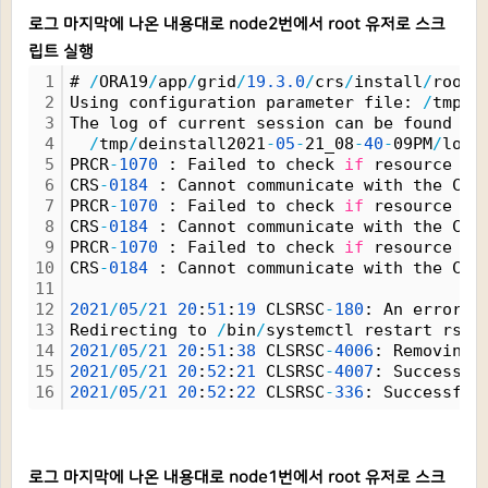
로그 마지막에 나온 내용대로 node2번에서 root 유저로 스크
립트 실행
1
# 
/
ORA19
/
app
/
grid
/
19.
3.
0
/
crs
/
install
/
rootc
2
Using configuration parameter file: 
/
tmp
/
d
3
The log of current session can be found at
4
/
tmp
/
deinstall2021
-
05
-
21_08
-
40
-
09PM
/
logs
5
PRCR
-
1070
 : Failed to check 
if
 resource or
6
CRS
-
0184
 : Cannot communicate with the CRS
7
PRCR
-
1070
 : Failed to check 
if
 resource or
8
CRS
-
0184
 : Cannot communicate with the CRS
9
PRCR
-
1070
 : Failed to check 
if
 resource or
10
CRS
-
0184
 : Cannot communicate with the CRS
11
12
2021
/
05
/
21
20
:
51
:
19
 CLSRSC
-
180
: An error o
13
Redirecting to 
/
bin
/
systemctl restart rsys
14
2021
/
05
/
21
20
:
51
:
38
 CLSRSC
-
4006
: Removing 
15
2021
/
05
/
21
20
:
52
:
21
 CLSRSC
-
4007
: Successfu
16
2021
/
05
/
21
20
:
52
:
22
 CLSRSC
-
336
: Successful
로그 마지막에 나온 내용대로 node1번에서 root 유저로 스크