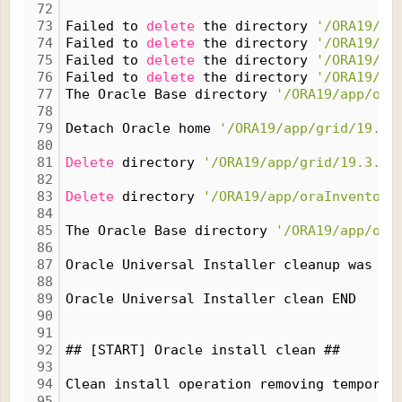
72
73
Failed to 
delete
 the directory 
'/ORA19/ap
74
Failed to 
delete
 the directory 
'/ORA19/ap
75
Failed to 
delete
 the directory 
'/ORA19/ap
76
Failed to 
delete
 the directory 
'/ORA19/ap
77
The Oracle Base directory 
'/ORA19/app/ora
78
79
Detach Oracle home 
'/ORA19/app/grid/19.3.
80
81
Delete
 directory 
'/ORA19/app/grid/19.3.0'
82
83
Delete
 directory 
'/ORA19/app/oraInventory
84
85
The Oracle Base directory 
'/ORA19/app/ora
86
87
Oracle Universal Installer cleanup was su
88
89
Oracle Universal Installer clean END
90
91
92
## [START] Oracle install clean ##
93
94
Clean install operation removing temporar
95