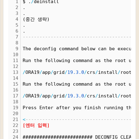
1
$ .
/
deinstall
2
.
3
.
4
(중간 생략)
5
.
6
.
7
---------------------------------------->
8
9
The deconfig command below can be execute
10
11
Run the following command as the root use
12
13
/
ORA19
/
app
/
grid
/
19.
3.
0
/
crs
/
install
/
rootcr
14
15
Run the following command as the root use
16
17
/
ORA19
/
app
/
grid
/
19.
3.
0
/
crs
/
install
/
rootcr
18
19
Press Enter after you finish running the 
20
21
<
----------------------------------------
22
[엔터 입력]
23
24
######################### DECONFIG CLEAN 