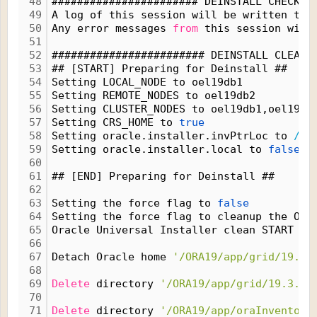
48
####################### DEINSTALL CHECK O
49
A log of this session will be written to:
50
Any error messages 
from
 this session will
51
52
######################## DEINSTALL CLEAN 
53
## [START] Preparing for Deinstall ##
54
Setting LOCAL_NODE to oel19db1
55
Setting REMOTE_NODES to oel19db2
56
Setting CLUSTER_NODES to oel19db1,oel19db
57
Setting CRS_HOME to 
true
58
Setting oracle.installer.invPtrLoc to 
/
tm
59
Setting oracle.installer.local to 
false
60
61
## [END] Preparing for Deinstall ##
62
63
Setting the force flag to 
false
64
Setting the force flag to cleanup the Ora
65
Oracle Universal Installer clean START
66
67
Detach Oracle home 
'/ORA19/app/grid/19.3.
68
69
Delete
 directory 
'/ORA19/app/grid/19.3.0'
70
71
Delete
 directory 
'/ORA19/app/oraInventory