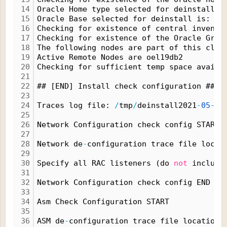
14
Oracle Home type selected for deinstall i
15
Oracle Base selected for deinstall is: 
/
O
16
Checking for existence of central invento
17
Checking for existence of the Oracle Grid
18
The following nodes are part of this clus
19
Active Remote Nodes are oel19db2
20
Checking for sufficient temp space availa
21
22
## [END] Install check configuration ##
23
24
Traces log file: 
/
tmp
/
deinstall2021
-
05
-
21
25
26
Network Configuration check config START
27
28
Network de
-
configuration trace file locat
29
30
Specify all RAC listeners (do 
not
 include
31
32
Network Configuration check config END
33
34
Asm Check Configuration START
35
36
ASM de
-
configuration trace file location: