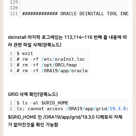
119
120
121
############# ORACLE DEINSTALL TOOL END #
deinstall 마지막 로그에있는 112,114~116 번째 줄 내용에 따
라 관련 파일 삭제(양쪽노드)
1
$ exit
2
# rm 
-
rf 
/
etc
/
oraInst.loc
3
# rm 
-
rf 
/
opt
/
ORCLfmap
4
# rm 
-
rf 
/
ORA19
/
app
/
oracle
GRID 삭제 확인(양쪽노드)
1
$ ls 
-
al $GRID_HOME
2
ls: cannot access 
/
ORA19
/
app
/
grid
/
19.
3.
0
: N
$GRID_HOME 인 /ORA19/app/grid/19.3.0 디렉토리 자체
가 없어진것을 확인 가능함