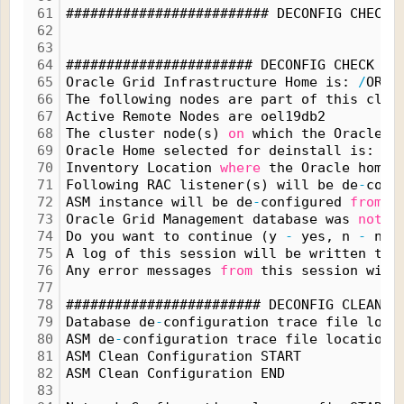
61
######################### DECONFIG CHECK 
62
63
64
####################### DECONFIG CHECK OP
65
Oracle Grid Infrastructure Home is: 
/
ORA1
66
The following nodes are part of this clus
67
Active Remote Nodes are oel19db2
68
The cluster node(s) 
on
 which the Oracle h
69
Oracle Home selected for deinstall is: 
/
O
70
Inventory Location 
where
 the Oracle home 
71
Following RAC listener(s) will be de
-
conf
72
ASM instance will be de
-
configured 
from
 t
73
Oracle Grid Management database was 
not
 f
74
Do you want to continue (y 
-
 yes, n 
-
 no)
75
A log of this session will be written to:
76
Any error messages 
from
 this session will
77
78
######################## DECONFIG CLEAN O
79
Database de
-
configuration trace file loca
80
ASM de
-
configuration trace file location:
81
ASM Clean Configuration START
82
ASM Clean Configuration END
83