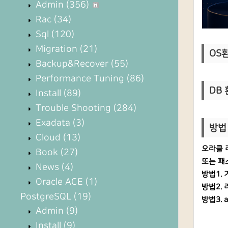
Admin
(356)
Rac
(34)
Sql
(120)
Migration
(21)
OS환경
Backup&Recover
(55)
Performance Tuning
(86)
DB 환
Install
(89)
Trouble Shooting
(284)
Exadata
(3)
방법 
Cloud
(13)
오라클 
Book
(27)
또는 패
News
(4)
방법1.
Oracle ACE
(1)
방법2.
PostgreSQL
(19)
방법3. 
Admin
(9)
Install
(9)