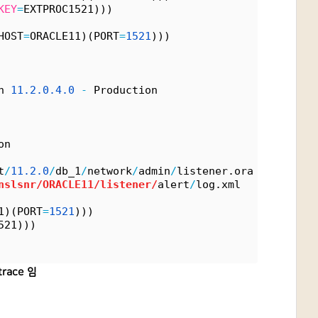
KEY
=
EXTPROC1521)))
HOST
=
ORACLE11)(PORT
=
1521
)))
n 
11.
2.
0.
4.
0
-
 Production
on
t
/
11.
2.
0
/
db_1
/
network
/
admin
/
listener.ora
nslsnr/ORACLE11/listener/
alert
/
log.xml
1)(PORT
=
1521
)))
521)))
trace 임