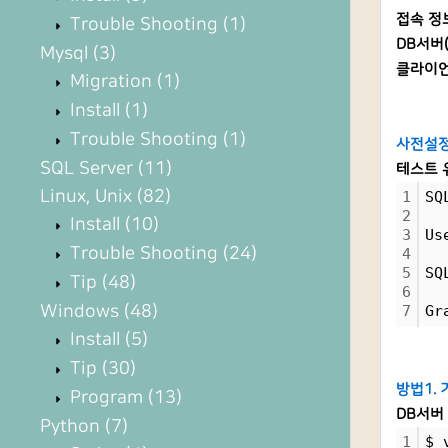
접속 정
Trouble Shooting
(1)
DB서버(1
Mysql
(3)
클라이언트(
Migration
(1)
Install
(1)
Trouble Shooting
(1)
사전설
SQL Server
(11)
테스트 
Linux, Unix
(82)
1
SQ
2
Install
(10)
3
Us
Trouble Shooting
(24)
4
5
SQ
Tip
(48)
6
Windows
(48)
7
Gr
Install
(5)
Tip
(30)
방법1.
Program
(13)
DB서버 l
Python
(7)
1
$ 