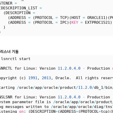
STENER 
=
(DESCRIPTION_LIST 
=
  (DESCRIPTION 
=
    (ADDRESS 
=
 (PROTOCOL 
=
 TCP)(HOST 
=
 ORACLE11)(P
    (ADDRESS 
=
 (PROTOCOL 
=
 IPC)(
KEY
=
 EXTPROC1521)
  )
)
 리스너 기동
 lsnrctl start
SNRCTL for Linux: Version 
11.
2.
0.
4.
0
-
 Production 
opyright (c) 
1991
, 
2013
, Oracle.  All rights reser
tarting 
/
oracle
/
app
/
oracle
/
product
/
11.
2.
0
/
db_1
/
bin
NSLSNR for Linux: Version 
11.
2.
0.
4.
0
-
 Production
ystem parameter file is 
/
oracle
/
app
/
oracle
/
product
og messages written to 
/
oracle
/
app
/
oracle
/
diag
/
tns
istening 
on
: (DESCRIPTION
=
(ADDRESS
=
(PROTOCOL
=
tcp)(