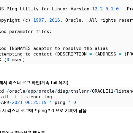
NS Ping Utility for Linux: Version 
12.
2.
0.
1.
0
-
 Pr
opyright (c) 
1997
, 
2016
, Oracle.  All rights reser
sed parameter files:
sed TNSNAMES adapter to resolve the alias
ttempting to contact (DESCRIPTION 
=
 (ADDRESS 
=
 (PR
K (
0
 msec)
서 리스너 로그 확인(계속 tail 유지)
cd 
/
oracle
/
app
/
oracle
/
diag
/
tnslsnr
/
ORACLE11
/
listen
tail 
-
f listener.log 
-
APR
-
2021
06
:
25
:
19
*
 ping 
*
0
ng 시 리스너 로그에 * ping * 0 으로 기록이 남음