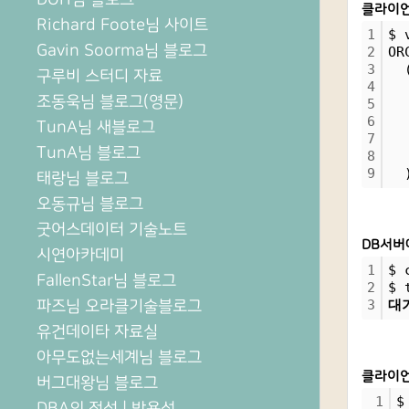
클라이언트
Richard Foote님 사이트
1
$ 
Gavin Soorma님 블로그
2
OR
3
  
구루비 스터디 자료
4
  
조동욱님 블로그(영문)
5
  
6
  
TunA님 새블로그
7
  
TunA님 블로그
8
  
9
  
태랑님 블로그
오동규님 블로그
굿어스데이터 기술노트
DB서버에
시연아카데미
1
$ 
FallenStar님 블로그
2
$ 
파즈님 오라클기술블로그
3
대
유건데이타 자료실
아무도없는세계님 블로그
클라이언
버그대왕님 블로그
1
$
DBA의 정석 | 박용석