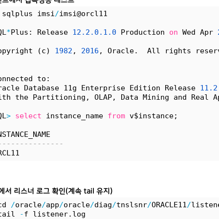
트에서 접속성공 테스트
 sqlplus imsi
/
imsi@orcl11
QL
*
Plus: Release 
12.
2.
0.
1.
0
 Production 
on
 Wed Apr 
opyright (c) 
1982
, 
2016
, Oracle.  All rights reser
onnected to:
racle Database 11g Enterprise Edition Release 
11.
2
ith the Partitioning, OLAP, Data Mining and Real A
QL
>
select
 instance_name 
from
 v$instance;
NSTANCE_NAME
---------------
RCL11
서 리스너 로그 확인(계속 tail 유지)
cd 
/
oracle
/
app
/
oracle
/
diag
/
tnslsnr
/
ORACLE11
/
listen
tail 
-
f listener.log 