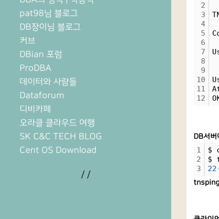
2
pat98님 블로그
3
T
4
DB장이님 블로그
5
C
커브
6
7
U
DBian 포럼
8
ProDBA
9
10
U
데이터와 사람들
11
A
Dataforum
12
O
디비카페
오라클 클라우드 여행
SK C&C TECH BLOG
DB서버에
Cent OS Download
1
$ 
2
$ 
3
22
/
/
tnspi