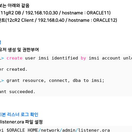
보는 아래와 같음
1gR2 DB / 192.168.10.0.30 / hostname : ORACLE11)
12cR2 Client / 192.168.0.40
/ hostname : ORACLE12
)
정
유저 생성 및 권한부여
L
>
create
 user imsi identified 
by
 imsi account unl
er created.
L
>
 grant resource, connect, dba to imsi;
ant succeeded.
 기본 리스너 로그 확인
istener.ora 파일 설정
vi $ORACLE_HOME
/
network
/
admin
/
listener.ora