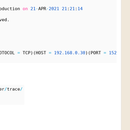
oduction 
on
21
-
APR
-
2021
21
:
21
:
14
ved.
OTOCOL 
=
 TCP)(HOST 
=
192.
168.
0.
30
)(PORT 
=
1521
)) (
er
/
trace
/