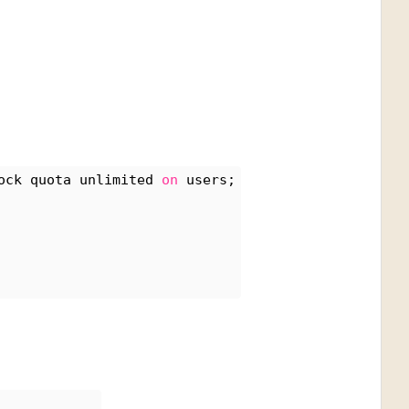
ock quota unlimited 
on
 users;