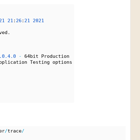
21
21
:
26
:
21
2021
ved.
.
0.
4.
0
-
 64bit Production
pplication Testing options
er
/
trace
/