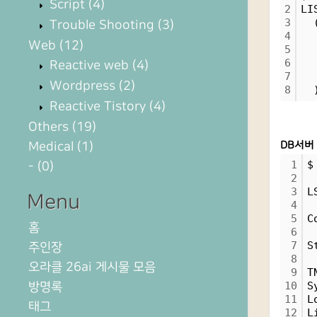
Script
(4)
2
LI
3
  
Trouble Shooting
(3)
4
  
Web
(12)
5
  
6
  
Reactive web
(4)
7
  
Wordpress
(2)
8
  
Reactive Tistory
(4)
Others
(19)
Medical
(1)
DB서버
1
$
-
(0)
2
3
L
Menu
4
5
C
홈
6
7
S
주인장
8
오라클 26ai 게시물 모음
9
T
방명록
10
S
11
L
태그
12
L