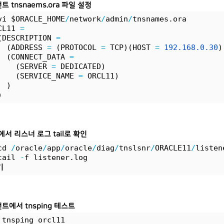
 tnsnaems.ora 파일 설정
vi $ORACLE_HOME
/
network
/
admin
/
tnsnames.ora
CL11 
=
(DESCRIPTION 
=
  (ADDRESS 
=
 (PROTOCOL 
=
 TCP)(HOST 
=
192.
168.
0.
30
)
  (CONNECT_DATA 
=
    (SERVER 
=
 DEDICATED)
    (SERVICE_NAME 
=
 ORCL11)
  )
)
서 리스너 로그 tail로 확인
cd 
/
oracle
/
app
/
oracle
/
diag
/
tnslsnr
/
ORACLE11
/
listen
tail 
-
f listener.log 
기
트에서 tnsping 테스트
 tnsping orcl11