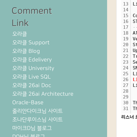
13
L
Comment
14
15
C
Link
16
S
17
-
18
A
오라클
19
V
오라클 Support
20
S
21
U
오라클 Blog
22
T
오라클 Edelivery
23
S
오라클 University
24
S
25
L
오라클 Live SQL
26
L
오라클 26ai Doc
27
L
28
 
오라클 26ai Architecture
29
 
Oracle-Base
30
T
31
T
줄리안다이크님 사이트
리스너 로그
조나단루이스님 사이트
마이크D님 블로그
DOH님 블로그