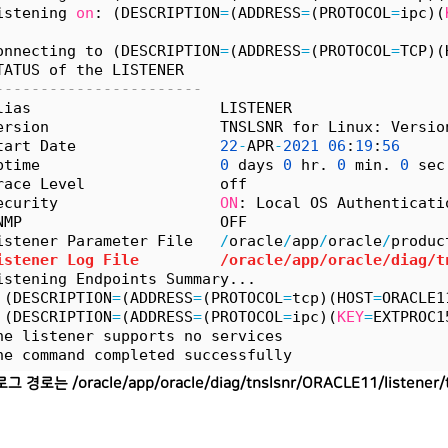
istening 
on
: (DESCRIPTION
=
(ADDRESS
=
(PROTOCOL
=
ipc)(
onnecting to (DESCRIPTION
=
(ADDRESS
=
(PROTOCOL
=
TCP)(
TATUS of the LISTENER
-----------------------
lias                     LISTENER
ersion                   TNSLSNR for Linux: Versio
tart Date                
22
-
APR
-
2021
06
:
19
:
56
ptime                    
0
 days 
0
 hr. 
0
 min. 
0
 sec
race Level               off
ecurity                  
ON
: Local OS Authenticati
NMP                      OFF
istener Parameter File   
/
oracle
/
app
/
oracle
/
produc
istener Log File         /oracle/app/oracle/diag/t
istening Endpoints Summary...
 (DESCRIPTION
=
(ADDRESS
=
(PROTOCOL
=
tcp)(HOST
=
ORACLE1
 (DESCRIPTION
=
(ADDRESS
=
(PROTOCOL
=
ipc)(
KEY
=
EXTPROC1
he listener supports no services
he command completed successfully
 경로는 /oracle/app/oracle/diag/tnslsnr/ORACLE11/listener/