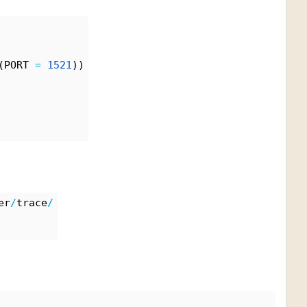
(PORT 
=
1521
))
er
/
trace
/