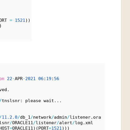
ORT 
=
1521
))
)
on
22
-
APR
-
2021
06
:
19
:
56
ved.
/
tnslsnr: please wait...
/
11.
2.
0
/
db_1
/
network
/
admin
/
listener.ora
lsnr
/
ORACLE11
/
listener
/
alert
/
log.xml
HOST
=
ORACLE11)(PORT
=
1521
)))