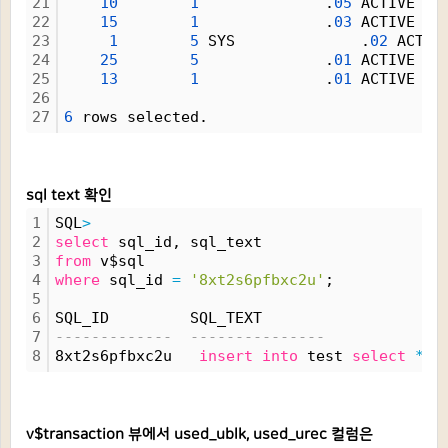
21
10
1
              .
05
 ACTIVE   
22
15
1
              .
03
 ACTIVE   
23
1
5
 SYS              .
02
 ACTIV
24
25
5
              .
01
 ACTIVE   
25
13
1
              .
01
 ACTIVE   
26
27
6
 rows selected.
sql text 확인
1
SQL
>
2
select
 sql_id, sql_text 
3
from
 v$sql 
4
where
 sql_id 
=
'8xt2s6pfbxc2u'
;
5
6
SQL_ID         SQL_TEXT
7
-------------  ---------------
8
8xt2s6pfbxc2u   
insert
into
 test 
select
*
f
v$transaction 뷰에서 used_ublk, used_urec 컬럼은