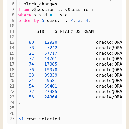
6
i.block_changes
7
from
 v$session s, v$sess_io i
8
where
 s.sid 
=
 i.sid
9
order
by
5
 desc, 
1
, 
2
, 
3
, 
4
;
10
11
       SID    SERIAL# USERNAME           P
12
---------- ---------- --------------------
13
80
12920
               oracle@ORACL
14
78
7242
               oracle@ORACL
15
21
57717
               oracle@ORACL
16
77
44761
               oracle@ORACL
17
74
17985
               oracle@ORACL
18
76
19078
               oracle@ORACL
19
33
39339
               oracle@ORACL
20
24
9581
               oracle@ORACL
21
54
59461
               oracle@ORACL
22
72
27985
               oracle@ORACL
23
56
24304
               oracle@ORACL
24
.
25
.
26
27
54
 rows selected.