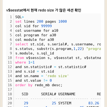
v$sesstat에서 현재 redo size 가 많은 세션 확인
1
SQL
>
2
set
 lines 
200
 pages 
1000
3
col sid for 
99999
4
col username for a10
5
col program for a30
6
col module for a30
7
select
 st.sid, s.serial#, s.username, roun
8
s.status, substr(s.program,
1
,
22
) 
"program"
9
s.module, s.sql_id
10
from
 v$session s, v$sesstat st, v$statname
11
where
1
=
1
12
and sn.statistic# 
=
 st.statistic#
13
and s.sid 
=
 st.sid
14
and sn.name 
=
'redo size'
15
and st.value 
!
=
0
16
order
by
 redo_mb desc;
17
18
   SID      SERIAL# USERNAME          REDO
19
------ ---------- ---------------- -------
20
29
25
 SYSTEM        
83.
26
 AC