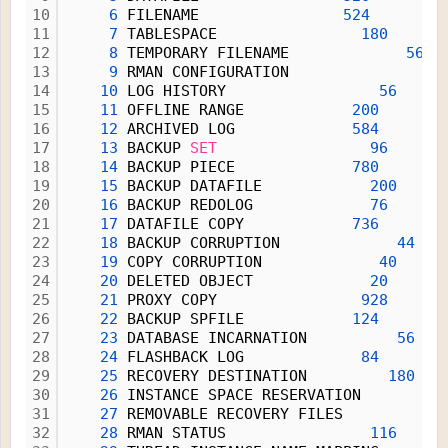
10
6
 FILENAME                
524
11
7
 TABLESPACE                
180
12
8
 TEMPORARY FILENAME             
56
13
9
 RMAN CONFIGURATION               
11
14
10
 LOG HISTORY                 
56
15
11
 OFFLINE RANGE            
200
16
12
 ARCHIVED LOG             
584
17
13
 BACKUP 
SET
96
18
14
 BACKUP PIECE             
780
19
15
 BACKUP DATAFILE            
200
20
16
 BACKUP REDOLOG             
76
21
17
 DATAFILE COPY            
736
22
18
 BACKUP CORRUPTION             
44
23
19
 COPY CORRUPTION             
40
24
20
 DELETED OBJECT             
20
25
21
 PROXY COPY                
928
26
22
 BACKUP SPFILE            
124
27
23
 DATABASE INCARNATION          
56
28
24
 FLASHBACK LOG             
84
29
25
 RECOVERY DESTINATION         
180
30
26
 INSTANCE SPACE RESERVATION         
31
27
 REMOVABLE RECOVERY FILES         
32
32
28
 RMAN STATUS                
116