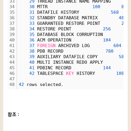
33
29
 THREAD INSTANCE NAME MAPPING      
8
34
30
 MTTR                 
100
8
35
31
 DATAFILE HISTORY            
568
36
32
 STANDBY DATABASE MATRIX        
400
37
33
 GUARANTEED RESTORE POINT        
256
38
34
 RESTORE POINT            
256
39
35
 DATABASE BLOCK CORRUPTION         
8
40
36
 ACM OPERATION            
104
41
37
FOREIGN
 ARCHIVED LOG         
604
42
38
 PDB RECORD                
780
43
39
 AUXILIARY DATAFILE COPY        
584
44
40
 MULTI INSTANCE REDO APPLY        
55
45
41
 PDBINC RECORD            
144
46
42
 TABLESPACE 
KEY
 HISTORY        
108
47
48
42
 rows selected.
참조 :