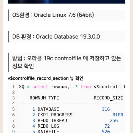
OS환경 : Oracle Linux 7.6 (64bit)
DB 환
경 : Oracle Database 19.3.0.0
방법 :
오라클 19c controlfile 에 저장하고 있는
정보 확인
v$controlfile_record_section 뷰 확인
1
SQL
>
select
 rownum,t.
*
from
 v$controlfile_
2
3
    ROWNUM TYPE             RECORD_SIZE RE
4
---------- ---------------------------- --
5
1
 DATABASE                
316
6
2
 CKPT PROGRESS               
8180
7
3
 REDO THREAD                
256
8
4
 REDO LOG                 
72
9
5
 DATAFILE                
520