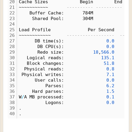
20
Cache Sizes            Begin        End
21
~~~~~~~~~~~       
---------- ----------
22
    Buffer Cache:       784M              
23
     Shared Pool:       304M              
24
25
Load Profile              Per Second    Pe
26
~~~~~~~~~~~~      
------------------  ----
27
      DB time(s):                
0.
0
28
       DB CPU(s):                
0.
0
29
       Redo size:           
18
,
566.
0
30
   Logical reads:              
135.
1
31
   Block changes:               
51.
8
32
  Physical reads:                
0.
8
33
 Physical writes:                
7.
1
34
      User calls:                
0.
0
35
          Parses:                
6.
2
36
     Hard parses:                
1.
5
37
W
/
A MB processed:                
0.
1
38
          Logons:                
0.
0
39
.
40
.