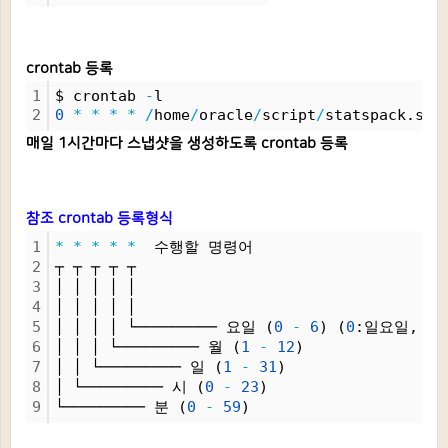
crontab 등록
1
$ crontab 
-
l
2
0
*
*
*
*
/
home
/
oracle
/
script
/
statspack.sh
매일 1시간마다
스냅샷을 생성하도록 crontab 등록
참조 crontab 등록형식
1
*
*
*
*
*
  수행할 명령어
2
┬ ┬ ┬ ┬ ┬
3
│ │ │ │ │
4
│ │ │ │ │
5
│ │ │ │ └───────── 요일 (
0
-
6
) (
0
:일요일, 
1
:
6
│ │ │ └───────── 월 (
1
-
12
)
7
│ │ └───────── 일 (
1
-
31
)
8
│ └───────── 시 (
0
-
23
)
9
└───────── 분 (
0
-
59
)