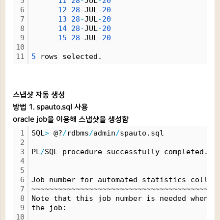
5
11
28
-
JUL
-
20
6
12
28
-
JUL
-
20
7
13
28
-
JUL
-
20
8
14
28
-
JUL
-
20
9
15
28
-
JUL
-
20
10
11
5
 rows selected.
스냅샷 자동 생성
방법 1. spauto.sql 사용
oracle job을 이용해 스냅샷을 생성함
1
SQL
>
 @?
/
rdbms
/
admin
/
spauto.sql
2
3
PL
/
SQL procedure successfully completed.
4
5
6
Job number for automated statistics collec
7
~~~~~~~~~~~~~~~~~~~~~~~~~~~~~~~~~~~~~~~~~~
8
Note that this job number is needed when m
9
the job:
10