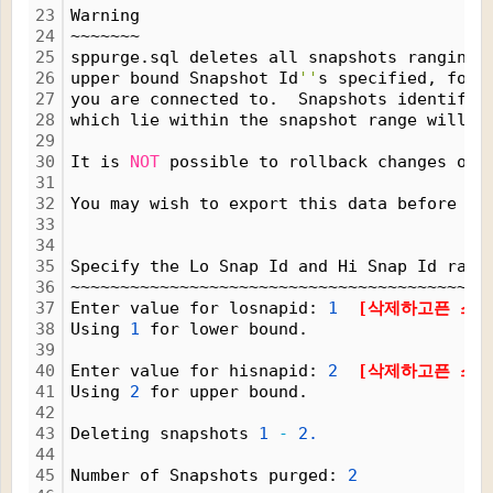
23
Warning
24
~~~~~~~
25
sppurge.sql deletes all snapshots ranging 
26
upper bound Snapshot Id
''
s specified, for 
27
you are connected to.  Snapshots identifie
28
which lie within the snapshot range will 
n
29
30
It is 
NOT
 possible to rollback changes onc
31
32
You may wish to export this data before co
33
34
35
Specify the Lo Snap Id and Hi Snap Id rang
36
~~~~~~~~~~~~~~~~~~~~~~~~~~~~~~~~~~~~~~~~~~
37
Enter value for losnapid: 
1  
[삭제하고픈 스냅
38
Using 
1
 for lower bound.
39
40
Enter value for hisnapid: 
2  
[삭제하고픈 스냅
41
Using 
2
 for upper bound.
42
43
Deleting snapshots 
1
-
2.
44
45
Number of Snapshots purged: 
2