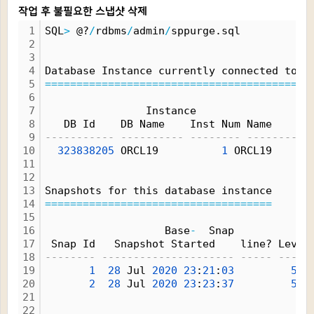
작업 후 불필요한 스냅샷 삭제
1
SQL
>
 @?
/
rdbms
/
admin
/
sppurge.sql
2
3
4
Database Instance currently connected to
5
=
=
=
=
=
=
=
=
=
=
=
=
=
=
=
=
=
=
=
=
=
=
=
=
=
=
=
=
=
=
=
=
=
=
=
=
=
=
=
=
6
7
                Instance
8
   DB Id    DB Name    Inst Num Name
9
----------- ---------- -------- ----------
10
323838205
 ORCL19          
1
 ORCL19
11
12
13
Snapshots for this database instance
14
=
=
=
=
=
=
=
=
=
=
=
=
=
=
=
=
=
=
=
=
=
=
=
=
=
=
=
=
=
=
=
=
=
=
=
=
15
16
                   Base
-
  Snap
17
 Snap Id   Snapshot Started    line? Level
18
-------- --------------------- ----- -----
19
1
28
 Jul 
2020
23
:
21
:
03
5
 O
20
2
28
 Jul 
2020
23
:
23
:
37
5
 O
21
22