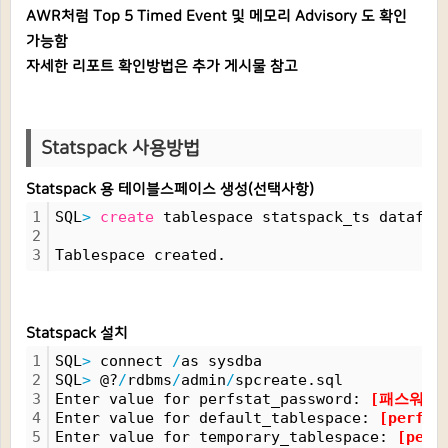
AWR처럼 Top 5 Timed Event 및 메모리 Advisory 도 확인
가능함
자세한 리포트 확인방법은 추가 게시물 참고
Statspack
사용방법
Statspack 용 테이블스페이스 생성(선택사항)
1
SQL
>
create
 tablespace statspack_ts datafil
2
3
Tablespace created.
Statspack 설치
1
SQL
>
 connect 
/
as sysdba
2
SQL
>
 @?
/
rdbms
/
admin
/
spcreate.sql
3
Enter value for perfstat_password: 
[패스워드 
4
Enter value for default_tablespace: 
[perf
5
Enter value for temporary_tablespace: 
[per