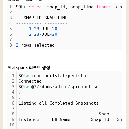
1
SQL
>
select
 snap_id, snap_time 
from
 stats$s
2
3
   SNAP_ID SNAP_TIME
4
---------- ---------
5
1
28
-
JUL
-
20
6
2
28
-
JUL
-
20
7
8
2
 rows selected.
Statspack 리포트 생성
1
SQL
>
 conn perfstat
/
perfstat
2
Connected.
3
SQL
>
 @?
/
rdbms
/
admin
/
spreport.sql
4
.
5
.
6
Listing all Completed Snapshots
7
8
                               Snap
9
Instance     DB Name        Snap Id   Snap
10
------------ ------------ --------- ------