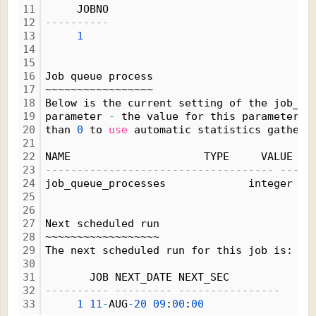
11
     JOBNO
12
----------
13
1
14
15
16
Job queue process
17
~~~~~~~~~~~~~~~~~
18
Below is the current setting of the job_qu
19
parameter 
-
 the value for this parameter m
20
than 
0
 to 
use
 automatic statistics gatheri
21
22
NAME                     TYPE     VALUE
23
------------------------------------ -----
24
job_queue_processes             integer   
25
26
27
Next scheduled run
28
~~~~~~~~~~~~~~~~~~
29
The next scheduled run for this job is:
30
31
       JOB NEXT_DATE NEXT_SEC
32
---------- --------- ----------------
33
1
11
-
AUG
-
20
09
:
00
:
00