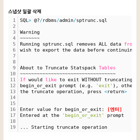
스냅샷 일괄 삭제
1
SQL
>
 @?
/
rdbms
/
admin
/
sptrunc.sql 
2
3
Warning
4
~~~~~~~
5
Running sptrunc.sql removes ALL data 
from
 
6
wish to export the data before continuing.
7
8
9
About to Truncate Statspack 
Tables
10
~~~~~~~~~~~~~~~~~~~~~~~~~~~~~~~~~~
11
If
 would 
like
 to exit WITHOUT truncating t
12
begin_or_exit prompt (e.g. 
'exit'
), otherw
13
the truncate operation, press 
<
return
>
14
15
16
Enter value for begin_or_exit: 
[엔터]
17
Entered at the 
'begin_or_exit'
 prompt
18
19
... Starting truncate operation