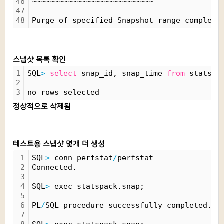
46
~~~~~~~~~~~~~~~~~~~~~~~~~~~
47
48
Purge of specified Snapshot range complete
스냅샷 목록 확인
1
SQL
>
select
 snap_id, snap_time 
from
 stats$s
2
3
no rows selected
정상적으로 삭제됨
테스트용 스냅샷 몇개 더 생성
1
SQL
>
 conn perfstat
/
perfstat
2
Connected.
3
4
SQL
>
 exec statspack.snap;
5
6
PL
/
SQL procedure successfully completed.
7