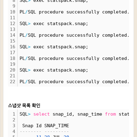
8
SQL
>
 exec statspack.snap;
9
10
PL
/
SQL procedure successfully completed.
11
12
SQL
>
 exec statspack.snap;
13
14
PL
/
SQL procedure successfully completed.
15
16
SQL
>
 exec statspack.snap;
17
18
PL
/
SQL procedure successfully completed.
19
20
SQL
>
 exec statspack.snap;
21
22
PL
/
SQL procedure successfully completed.
스냅샷 목록 확인
1
SQL
>
select
 snap_id, snap_time 
from
 stats$
2
3
 Snap Id SNAP_TIME
4
-------- ---------