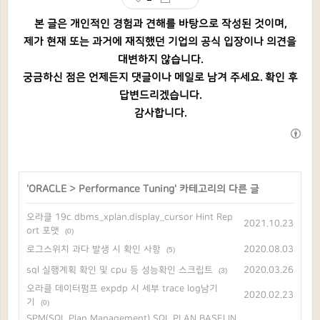
본 글은 개인적인 경험과 견해를 바탕으로 작성된 것이며,
제가 현재 또는 과거에 재직했던 기업의 공식 입장이나 의견을
대변하지 않습니다.
궁금하신 점은 언제든지 댓글이나 메일로 남겨 주세요. 확인 후
답변드리겠습니다.
감사합니다.
'
ORACLE
>
Performance Tuning
' 카테고리의 다른 글
오라클 19c dbms_xplan.display_cursor Hint Rep
2021.10.23
ort 포맷
(0)
로그스위치 과다 발생 시 확인 사항
2020.08.03
(5)
sql 실행계획 확인 및 cpu 등 성능확인 스크립트
2020.03.26
(3)
오라클 데이터펌프 expdp 시 세부 trace log남기
2020.02.23
기
(0)
SPM(SQL Plan Management) SQL PLAN BASELIN