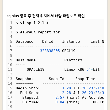
sqlplus 종료 후 현재 위치에서 해당 파일 vi로 확인
1
$ vi sp_1_2.lst
2
3
STATSPACK report for
4
5
Database    DB Id    Instance     Inst Num
6
~~~~~~~~ 
----------- ------------ --------
7
323838205
 ORCL19              
1
8
9
Host Name             Platform            
10
~~~~ 
---------------- --------------------
11
     ORACLE19         Linux x86 
64
-
bit    
12
13
Snapshot       Snap Id     Snap Time      
14
~~~~~~~~    
---------- ------------------ 
15
Begin Snap:          
1
28
-
Jul
-
20
23
:
21
:
03
16
  End Snap:          
2
28
-
Jul
-
20
23
:
23
:
37
17
   Elapsed:       
2.
57
 (mins) Av Act Sess:
18
   DB time:       
0.
04
 (mins)      DB CPU:
19