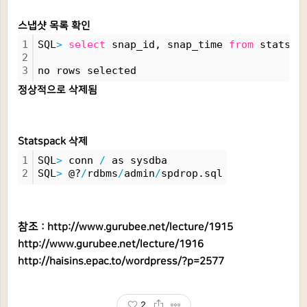
스냅샷 목록 확인
1
SQL
>
select
 snap_id, snap_time 
from
 stats$s
2
3
no rows selected
정상적으로 삭제됨
Statspack 삭제
1
SQL
>
 conn 
/
 as sysdba
2
SQL
>
 @?
/
rdbms
/
admin
/
spdrop.sql
참조 :
http://www.gurubee.net/lecture/1915
http://www.gurubee.net/lecture/1916
http://haisins.epac.to/wordpress/?p=2577
2