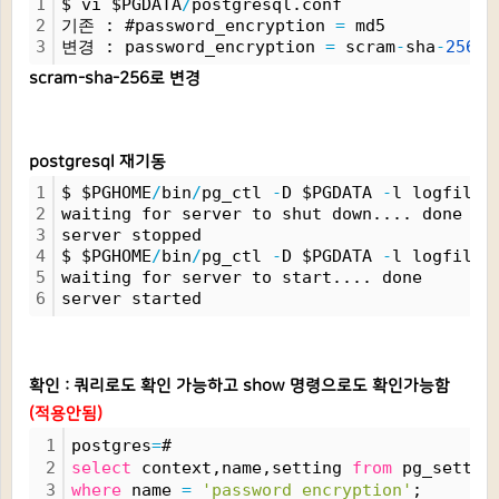
1
$ vi $PGDATA
/
postgresql.conf
2
기존 : #password_encryption 
=
 md5           
3
변경 : password_encryption 
=
 scram
-
sha
-
256
  
scram-sha-256로 변경
postgresql 재기동
1
$ $PGHOME
/
bin
/
pg_ctl 
-
D $PGDATA 
-
l logfile 
2
waiting for server to shut down.... done
3
server stopped
4
$ $PGHOME
/
bin
/
pg_ctl 
-
D $PGDATA 
-
l logfile 
5
waiting for server to start.... done
6
server started
확인 : 쿼리로도 확인 가능하고 show 명령으로도 확인가능함
(적용안됨)
1
postgres
=
# 
2
select
 context,name,setting 
from
 pg_settin
3
where
 name 
=
'password_encryption'
;