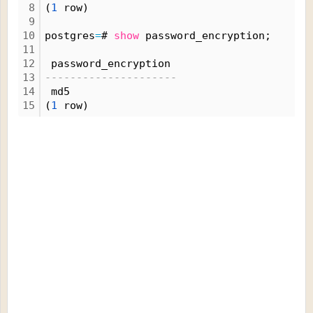
8
(
1
 row)
9
10
postgres
=
# 
show
 password_encryption;
11
12
 password_encryption 
13
---------------------
14
 md5
15
(
1
 row)