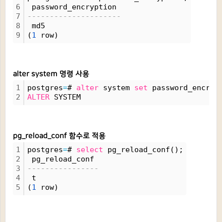
6
 password_encryption 
7
---------------------
8
 md5
9
(
1
 row)
alter system 명령 사용
1
postgres
=
# 
alter
 system 
set
 password_encryp
2
ALTER
 SYSTEM
pg_reload_conf 함수로 적용
1
postgres
=
# 
select
 pg_reload_conf();
2
 pg_reload_conf 
3
----------------
4
 t
5
(
1
 row)