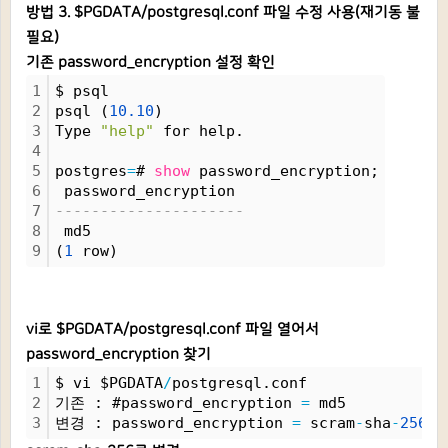
방법 3. $PGDATA/postgresql.conf 파일 수정 사용(재기동 불
필요)
기존 password_encryption 설정 확인
1
$ psql
2
psql (
10.
10
)
3
Type 
"help"
 for help.
4
5
postgres
=
# 
show
 password_encryption;
6
 password_encryption 
7
---------------------
8
 md5
9
(
1
 row)
vi로 $PGDATA/postgresql.conf 파일 열어서
password_encryption 찾기
1
$ vi $PGDATA
/
postgresql.conf
2
기존 : #password_encryption 
=
 md5           
3
변경 : password_encryption 
=
 scram
-
sha
-
256
  