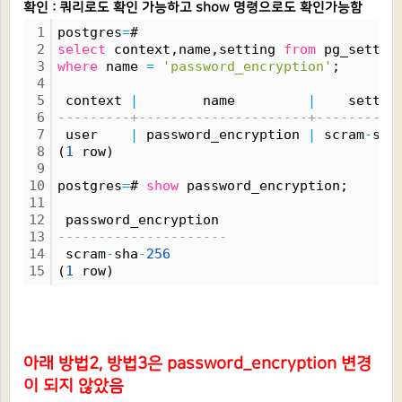
확인 : 쿼리로도 확인 가능하고 show 명령으로도 확인가능함
1
postgres
=
# 
2
select
 context,name,setting 
from
 pg_settin
3
where
 name 
=
'password_encryption'
;
4
5
 context 
|
        name         
|
    settin
6
---------+---------------------+----------
7
 user    
|
 password_encryption 
|
 scram
-
sha
8
(
1
 row)
9
10
postgres
=
# 
show
 password_encryption;
11
12
 password_encryption 
13
---------------------
14
 scram
-
sha
-
256
15
(
1
 row)
아래 방법2, 방법3은 password_encryption 변경
이 되지 않았음