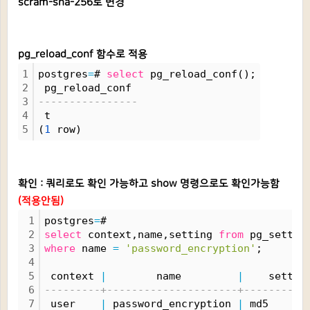
scram-sha-256로 변경
pg_reload_conf 함수로 적용
1
postgres
=
# 
select
 pg_reload_conf();
2
 pg_reload_conf 
3
----------------
4
 t
5
(
1
 row)
확인 : 쿼리로도 확인 가능하고 show 명령으로도 확인가능함
(적용안됨)
1
postgres
=
# 
2
select
 context,name,setting 
from
 pg_settin
3
where
 name 
=
'password_encryption'
;
4
5
 context 
|
        name         
|
    settin
6
---------+---------------------+----------
7
 user    
|
 password_encryption 
|
 md5