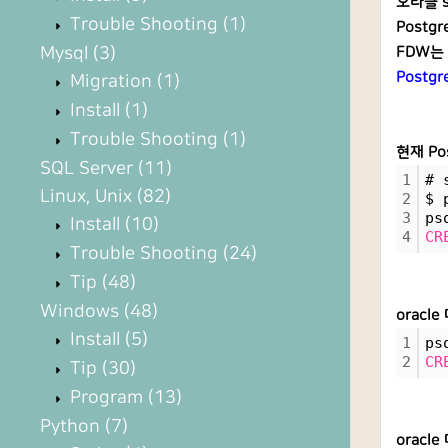
오라클 si
Trouble Shooting
(1)
Postg
Mysql
(3)
FDW는 
Postgr
Migration
(1)
Install
(1)
Trouble Shooting
(1)
현재 Pos
SQL Server
(11)
1
# 
Linux, Unix
(82)
2
$ 
3
ps
Install
(10)
4
CR
Trouble Shooting
(24)
Tip
(48)
Windows
(48)
orac
Install
(5)
1
ps
2
CR
Tip
(30)
Program
(13)
Python
(7)
oracl