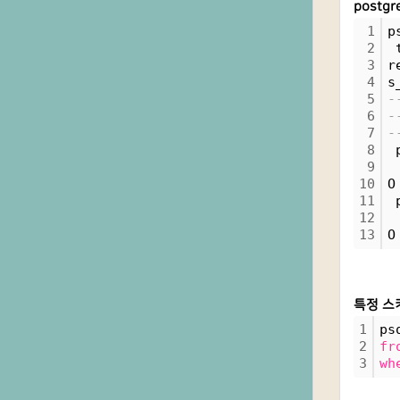
postg
1
p
2
 
3
r
4
s
5
-
6
-
7
-
8
 
9
10
O
11
 
12
13
O
특정 스
1
ps
2
fr
3
wh