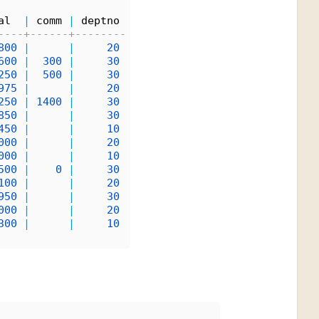
al  
|
 comm 
|
 deptno 
----+------+--------
800
|
|
20
600
|
300
|
30
250
|
500
|
30
975
|
|
20
250
|
1400
|
30
850
|
|
30
450
|
|
10
000
|
|
20
000
|
|
10
500
|
0
|
30
100
|
|
20
950
|
|
30
000
|
|
20
300
|
|
10