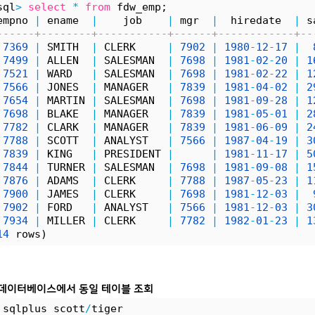
sql
>
select
*
from
 fdw_emp;
empno 
|
 ename  
|
    job    
|
 mgr  
|
  hiredate  
|
 s
------+--------+-----------+------+------------+--
7369
|
 SMITH  
|
 CLERK     
|
7902
|
1980
-
12
-
17
|
7499
|
 ALLEN  
|
 SALESMAN  
|
7698
|
1981
-
02
-
20
|
1
7521
|
 WARD   
|
 SALESMAN  
|
7698
|
1981
-
02
-
22
|
1
7566
|
 JONES  
|
 MANAGER   
|
7839
|
1981
-
04
-
02
|
2
7654
|
 MARTIN 
|
 SALESMAN  
|
7698
|
1981
-
09
-
28
|
1
7698
|
 BLAKE  
|
 MANAGER   
|
7839
|
1981
-
05
-
01
|
2
7782
|
 CLARK  
|
 MANAGER   
|
7839
|
1981
-
06
-
09
|
2
7788
|
 SCOTT  
|
 ANALYST   
|
7566
|
1987
-
04
-
19
|
3
7839
|
 KING   
|
 PRESIDENT 
|
|
1981
-
11
-
17
|
5
7844
|
 TURNER 
|
 SALESMAN  
|
7698
|
1981
-
09
-
08
|
1
7876
|
 ADAMS  
|
 CLERK     
|
7788
|
1987
-
05
-
23
|
1
7900
|
 JAMES  
|
 CLERK     
|
7698
|
1981
-
12
-
03
|
7902
|
 FORD   
|
 ANALYST   
|
7566
|
1981
-
12
-
03
|
3
7934
|
 MILLER 
|
 CLERK     
|
7782
|
1982
-
01
-
23
|
1
14
 rows)
le 데이터베이스에서 동일 테이블 조회
 sqlplus scott
/
tiger