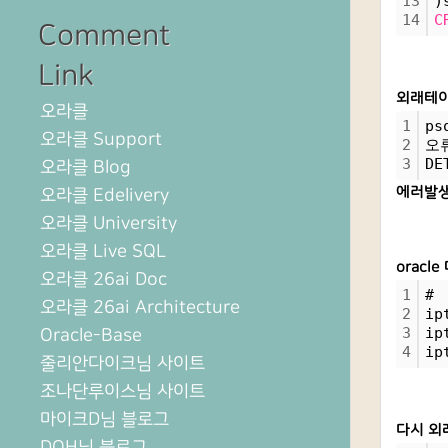
13
)
14
C
Comment
Link
외래테이
오라클
1
ps
오라클 Support
2
오류
3
DE
오라클 Blog
에러발
오라클 Edelivery
오라클 University
오라클 Live SQL
orac
오라클 26ai Doc
1
# 
오라클 26ai Architecture
2
ip
3
ip
Oracle-Base
4
ip
줄리안다이크님 사이트
조나단루이스님 사이트
마이크D님 블로그
다시 외
DOH님 블로그