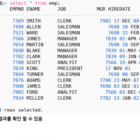
QL
>
select
*
from
 emp;
    EMPNO ENAME      JOB           MGR HIREDATE   
--------- ---------- --------- ---------- --------
7369
 SMITH      CLERK          
7902
17
-
DEC
-
80
7499
 ALLEN      SALESMAN          
7698
20
-
FEB
7521
 WARD       SALESMAN          
7698
22
-
FEB
7566
 JONES      MANAGER          
7839
02
-
APR
-
7654
 MARTIN     SALESMAN          
7698
28
-
SEP
7698
 BLAKE      MANAGER          
7839
01
-
MAY
-
7782
 CLARK      MANAGER          
7839
09
-
JUN
-
7788
 SCOTT      ANALYST          
7566
19
-
APR
-
7839
 KING       PRESIDENT        
17
-
NOV
-
81
7844
 TURNER     SALESMAN          
7698
08
-
SEP
7876
 ADAMS      CLERK          
7788
23
-
MAY
-
87
7900
 JAMES      CLERK          
7698
03
-
DEC
-
81
7902
 FORD       ANALYST          
7566
03
-
DEC
-
7934
 MILLER     CLERK          
7782
23
-
JAN
-
82
4
 rows selected.
결과를 확인 할 수 있음