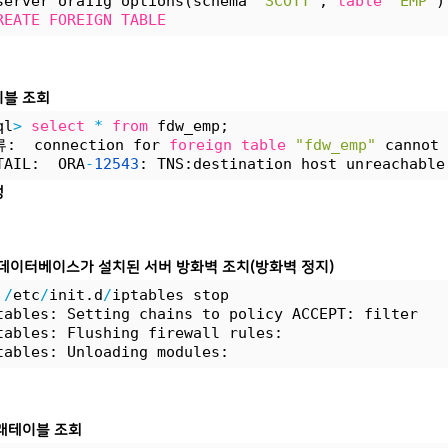
server ora11g options(schema 
'SCOTT'
, 
table
'EMP'
)
REATE
FOREIGN
TABLE
블 조회
ql
>
select
*
from
 fdw_emp;
:  connection for 
foreign
table
"fdw_emp"
 cannot 
TAIL:  ORA
-
12543
: TNS:destination host unreachable
생
le 데이터베이스가 설치된 서버 방화벽 조치(방화벽 정지)
 
/
etc
/
init.d
/
iptables stop
tables: Setting chains to policy ACCEPT: filter   
tables: Flushing firewall rules:                  
tables: Unloading modules:                        
래테이블 조회