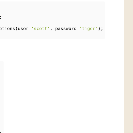
;
ptions(user 
'scott'
, password 
'tiger'
);