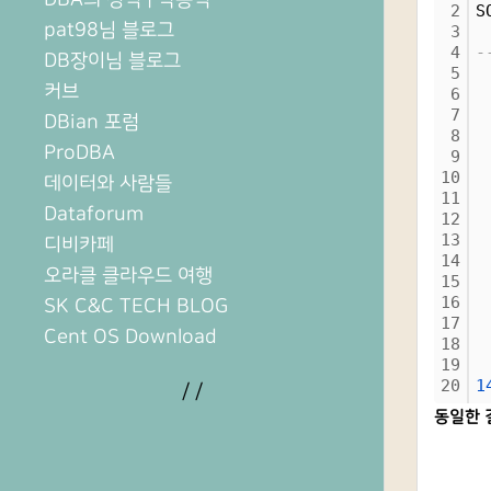
2
S
pat98님 블로그
3
 
4
-
DB장이님 블로그
5
커브
6
7
DBian 포럼
8
ProDBA
9
10
데이터와 사람들
11
Dataforum
12
13
디비카페
14
오라클 클라우드 여행
15
16
SK C&C TECH BLOG
17
Cent OS Download
18
19
20
1
/
/
동일한 