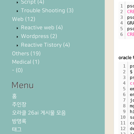
Script
(4)
1
ps
Trouble Shooting
(3)
2
CR
3
ps
Web
(12)
4
GR
Reactive web
(4)
5
ps
6
CR
Wordpress
(2)
Reactive Tistory
(4)
Others
(19)
orac
Medical
(1)
1
p
-
(0)
2
$
3
p
4
c
Menu
5
e
6
e
홈
7
j
주인장
8
m
9
h
오라클 26ai 게시물 모음
10
s
방명록
11
c
12
d
태그