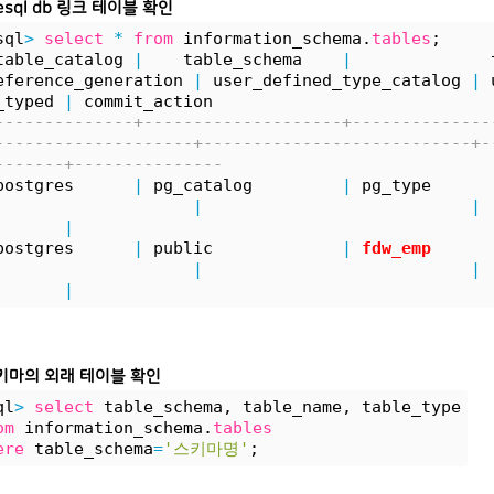
resql db 링크 테이블 확인
sql
>
select
*
from
 information_schema.
tables
;
table_catalog 
|
    table_schema    
|
              
eference_generation 
|
 user_defined_type_catalog 
|
 
_typed 
|
 commit_action 
--------------+--------------------+--------------
--------------------+---------------------------+-
-------+---------------
postgres      
|
 pg_catalog         
|
 pg_type      
|
|
       
|
postgres      
|
 public             
|
fdw_emp      
|
|
       
|
키마의 외래 테이블 확인
ql
>
select
 table_schema, table_name, table_type
om
 information_schema.
tables
ere
 table_schema
=
'스키마명'
;