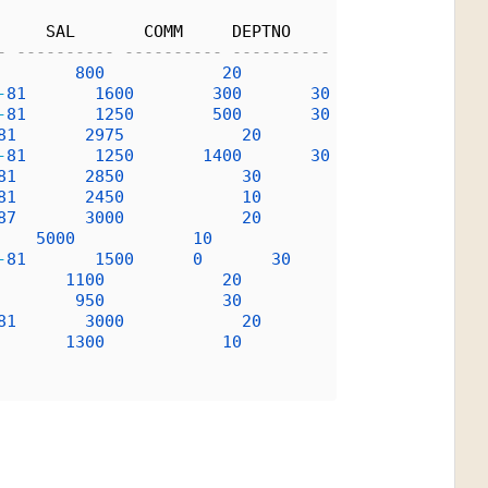
     SAL       COMM     DEPTNO
- ---------- ---------- ----------
800
20
-
81
1600
300
30
-
81
1250
500
30
81
2975
20
-
81
1250
1400
30
81
2850
30
81
2450
10
87
3000
20
5000
10
-
81
1500
0
30
1100
20
950
30
81
3000
20
1300
10