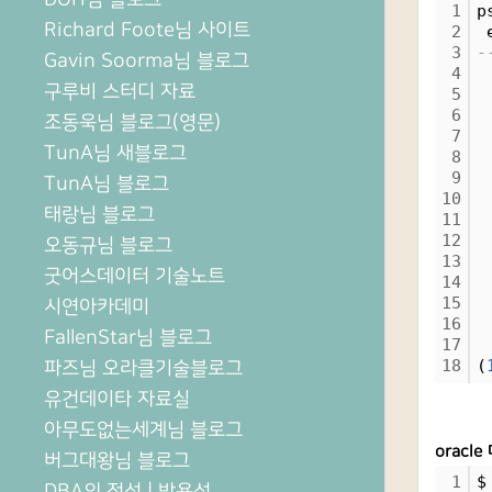
1
p
Richard Foote님 사이트
2
 
3
-
Gavin Soorma님 블로그
4
구루비 스터디 자료
5
6
조동욱님 블로그(영문)
7
TunA님 새블로그
8
9
TunA님 블로그
10
태랑님 블로그
11
12
오동규님 블로그
13
굿어스데이터 기술노트
14
15
시연아카데미
16
FallenStar님 블로그
17
18
(
파즈님 오라클기술블로그
유건데이타 자료실
아무도없는세계님 블로그
orac
버그대왕님 블로그
1
$
DBA의 정석 | 박용석