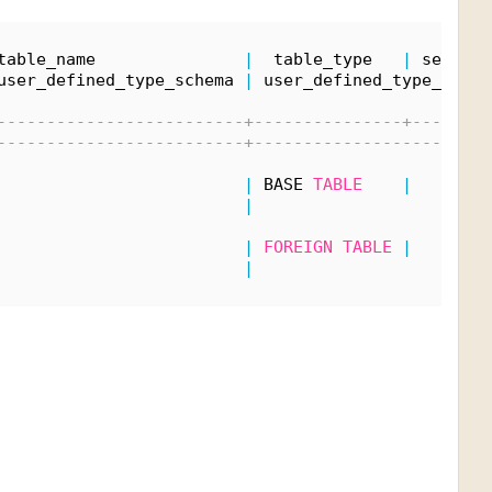
table_name               
|
  table_type   
|
 self_re
user_defined_type_schema 
|
 user_defined_type_name 
-------------------------+---------------+--------
-------------------------+------------------------
                         
|
 BASE 
TABLE
|
|
                         
|
FOREIGN
TABLE
|
|