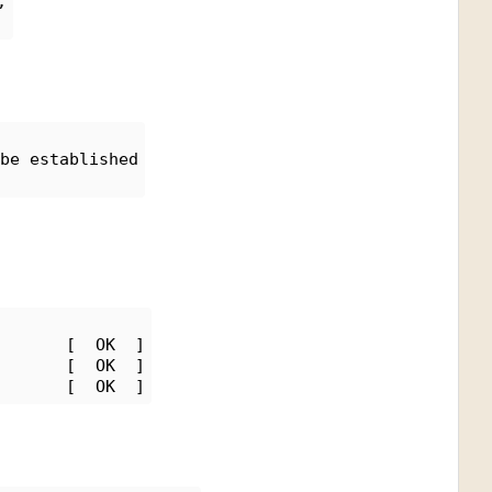
;
be established
       [  OK  ]
       [  OK  ]
       [  OK  ]