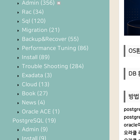
Admin
(356)
Rac
(34)
Sql
(120)
Migration
(21)
Backup&Recover
(55)
Performance Tuning
(86)
OS환경
Install
(89)
Trouble Shooting
(284)
DB 
Exadata
(3)
Cloud
(13)
Book
(27)
방법 
News
(4)
postg
Oracle ACE
(1)
postgr
PostgreSQL
(19)
oracle
Admin
(9)
오라클 리
Install
(9)