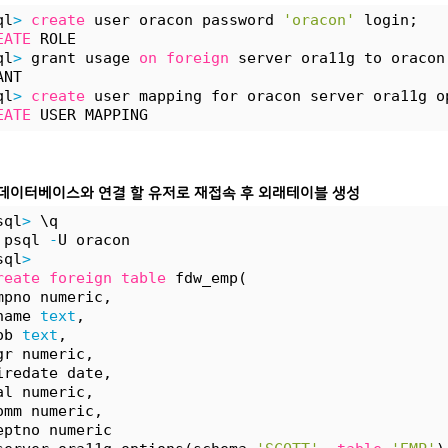
ql
>
create
 user oracon password 
'oracon'
 login;
EATE
 ROLE
ql
>
 grant usage 
on
foreign
 server ora11g to oracon
ANT
ql
>
create
 user mapping for oracon server ora11g o
EATE
 USER MAPPING
le 데이터베이스와 연결 할 유저로 재접속 후 외래테이블 생성
sql
>
 \q
 psql 
-
U oracon
sql
>
reate
foreign
table
 fdw_emp(
mpno numeric,
name 
text
,
ob 
text
,
gr numeric,
iredate date,
al numeric,
omm numeric,
eptno numeric