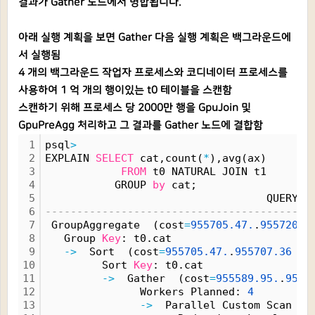
결과가 Gather 노드에서 병합됩니다.
아래 실행 계획을 보면 Gather 다음 실행 계획은 백그라운드에
서 실행됨
4 개의 백그라운드 작업자 프로세스와 코디네이터 프로세스를
사용하여 1 억 개의 행이있는 t0 테이블을 스캔함
스캔하기 위해 프로세스 당 2000만 행을 GpuJoin 및
GpuPreAgg 처리하고 그 결과를 Gather 노드에 결합함
1
psql
>
2
EXPLAIN 
SELECT
 cat,count(
*
),avg(ax)
3
FROM
 t0 NATURAL JOIN t1
4
           GROUP 
by
 cat;
5
                                   QUERY P
6
------------------------------------------
7
 GroupAggregate  (cost
=
955705.
47.
.
955720.
9
8
   Group 
Key
: t0.cat
9
-
>
  Sort  (cost
=
955705.
47.
.
955707.
36
 ro
10
         Sort 
Key
: t0.cat
11
-
>
  Gather  (cost
=
955589.
95.
.
9556
12
               Workers Planned: 
4
13
-
>
  Parallel Custom Scan (G