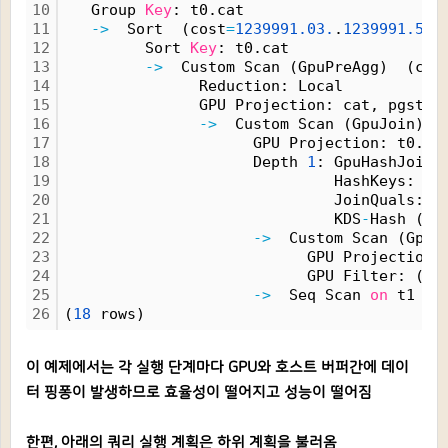
10
   Group 
Key
: t0.cat
11
-
>
  Sort  (cost
=
1239991.
03.
.
1239991.
50
 
12
         Sort 
Key
: t0.cat
13
-
>
  Custom Scan (GpuPreAgg)  (cos
14
               Reduction: Local
15
               GPU Projection: cat, pgstro
16
-
>
  Custom Scan (GpuJoin)  
17
                     GPU Projection: t0.ca
18
                     Depth 
1
: GpuHashJoin 
19
                              HashKeys: t0
20
                              JoinQuals: (
21
                              KDS
-
Hash (si
22
-
>
  Custom Scan (GpuS
23
                           GPU Projection:
24
                           GPU Filter: (ai
25
-
>
  Seq Scan 
on
 t1  (
26
(
18
 rows)
이 예제에서는 각 실행 단계마다 GPU와 호스트 버퍼간에 데이
터 핑퐁이 발생하므로 효율성이 떨어지고 성능이 떨어짐
한편, 아래의 쿼리 실행 계획은 하위 계획을 불러옴