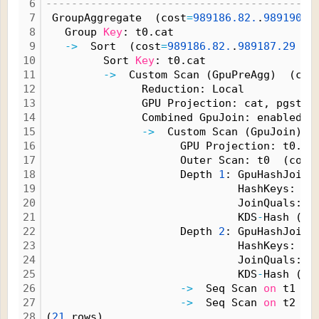
6
------------------------------------------
7
 GroupAggregate  (cost
=
989186.
82.
.
989190.
9
8
   Group 
Key
: t0.cat
9
-
>
  Sort  (cost
=
989186.
82.
.
989187.
29
 ro
10
         Sort 
Key
: t0.cat
11
-
>
  Custom Scan (GpuPreAgg)  (cos
12
               Reduction: Local
13
               GPU Projection: cat, pgstro
14
               Combined GpuJoin: enabled
15
-
>
  Custom Scan (GpuJoin) 
o
16
                     GPU Projection: t0.ca
17
                     Outer Scan: t0  (cost
18
                     Depth 
1
: GpuHashJoin 
19
                              HashKeys: t0
20
                              JoinQuals: (
21
                              KDS
-
Hash (si
22
                     Depth 
2
: GpuHashJoin 
23
                              HashKeys: t0
24
                              JoinQuals: (
25
                              KDS
-
Hash (si
26
-
>
  Seq Scan 
on
 t1  (
27
-
>
  Seq Scan 
on
 t2  (
28
(
21
 rows)