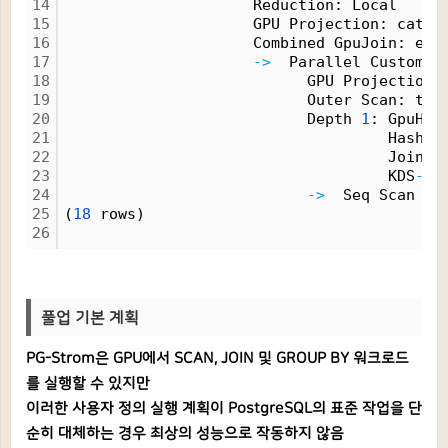
14
                     Reduction: Local
15
                     GPU Projection: cat, 
16
                     Combined GpuJoin: ena
17
-
>
  Parallel Custom S
18
                           GPU Projection:
19
                           Outer Scan: t0 
20
                           Depth 
1
: GpuHas
21
                                    HashKe
22
                                    JoinQu
23
                                    KDS
-
Ha
24
-
>
  Seq Scan 
on
25
(
18
 rows)
26
풀업 기본 계획
PG-Strom은 GPU에서 SCAN, JOIN 및 GROUP BY 워크로드
를 실행할 수 있지만
이러한 사용자 정의 실행 계획이 PostgreSQL의 표준 작업을 단
순히 대체하는 경우 최상의 성능으로 작동하지 않음