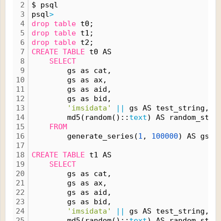
2
$ psql
3
psql
>
4
drop
table
 t0;
5
drop
table
 t1;
6
drop
table
 t2;
7
CREATE
TABLE
 t0 AS 
8
SELECT
9
        gs as cat,
10
        gs as ax,
11
        gs as aid,
12
        gs as bid,
13
'imsidata'
|
|
 gs AS test_string,
14
        md5(random()::
text
) AS random_stri
15
FROM
16
        generate_series(
1
, 
100000
) AS gs;
17
18
CREATE
TABLE
 t1 AS 
19
SELECT
20
        gs as cat,
21
        gs as ax,
22
        gs as aid,
23
        gs as bid,
24
'imsidata'
|
|
 gs AS test_string,
25
        md5(random()::
text
) AS random_stri