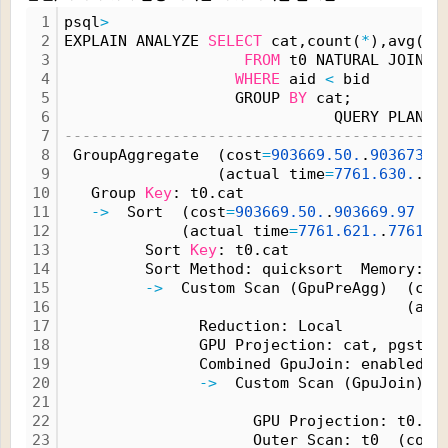
1
psql
>
2
EXPLAIN ANALYZE 
SELECT
 cat,count(
*
),avg(ax
3
FROM
 t0 NATURAL JOIN t
4
WHERE
 aid 
<
 bid
5
                   GROUP 
BY
 cat;
6
                              QUERY PLAN
7
------------------------------------------
8
 GroupAggregate  (cost
=
903669.
50.
.
903673.
6
9
                 (actual time
=
7761.
630.
.
77
10
   Group 
Key
: t0.cat
11
-
>
  Sort  (cost
=
903669.
50.
.
903669.
97
 ro
12
             (actual time
=
7761.
621.
.
7761.
6
13
         Sort 
Key
: t0.cat
14
         Sort Method: quicksort  Memory: 2
15
-
>
  Custom Scan (GpuPreAgg)  (cos
16
                                      (act
17
               Reduction: Local
18
               GPU Projection: cat, pgstro
19
               Combined GpuJoin: enabled
20
-
>
  Custom Scan (GpuJoin) 
o
21
                                          
22
                     GPU Projection: t0.ca
23
                     Outer Scan: t0  (cost