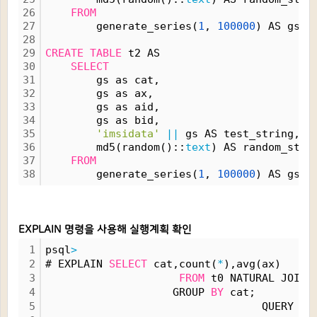
26
FROM
27
        generate_series(
1
, 
100000
) AS gs;
28
29
CREATE
TABLE
 t2 AS 
30
SELECT
31
        gs as cat,
32
        gs as ax,
33
        gs as aid,
34
        gs as bid,
35
'imsidata'
|
|
 gs AS test_string,
36
        md5(random()::
text
) AS random_stri
37
FROM
38
        generate_series(
1
, 
100000
) AS gs;
EXPLAIN 명령을 사용해 실행계획 확인
1
psql
>
2
# EXPLAIN 
SELECT
 cat,count(
*
),avg(ax)
3
FROM
 t0 NATURAL JOIN 
4
                    GROUP 
BY
 cat;
5
                                  QUERY PL