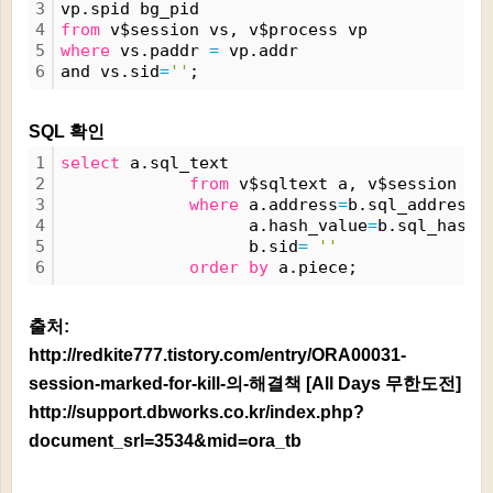
3
vp.spid bg_pid 
4
from
 v$session vs, v$process vp 
5
where
 vs.paddr 
=
 vp.addr
6
and vs.sid
=
''
;
SQL 확인
1
select
 a.sql_text 
2
from
 v$sqltext a, v$session b 
3
where
 a.address
=
b.sql_address 
4
                   a.hash_value
=
b.sql_hash_
5
                   b.sid
=
''
6
order
by
 a.piece; 
출처:
http://redkite777.tistory.com/entry/ORA00031-
session-marked-for-kill-의-해결책 [All Days 무한도전]
http://support.dbworks.co.kr/index.php?
document_srl=3534&mid=ora_tb