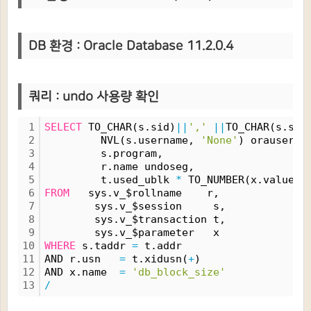
DB 환경 : Oracle Database 11.2.0.4
쿼리 :
undo 사용량 확인
1
SELECT
 TO_CHAR(s.sid)
|
|
','
|
|
TO_CHAR(s.ser
2
         NVL(s.username, 
'None'
) orauser,
3
         s.program,
4
         r.name undoseg,
5
         t.used_ublk 
*
 TO_NUMBER(x.value)
/
6
FROM
   sys.v_$rollname    r,
7
        sys.v_$session     s,
8
        sys.v_$transaction t,
9
        sys.v_$parameter   x
10
WHERE
 s.taddr 
=
 t.addr
11
AND r.usn   
=
 t.xidusn(
+
)
12
AND x.name  
=
'db_block_size'
13
/