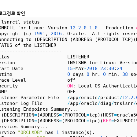
로그경로 확인
 lsnrctl status
SNRCTL for Linux: Version 
12.
2.
0.
1.
0
-
 Production 
opyright (c) 
1991
, 
2016
, Oracle.  All rights reser
onnecting to (DESCRIPTION
=
(ADDRESS
=
(PROTOCOL
=
TCP)(
TATUS of the LISTENER
-----------------------
lias                     LISTENER
ersion                   TNSLSNR for Linux: Versio
tart Date                
15
-
MAY
-
2018
23
:
30
:
24
ptime                    
0
 days 
0
 hr. 
0
 min. 
38
 se
race Level               off
ecurity                  
ON
: Local OS Authenticati
NMP                      OFF
istener Parameter File   
/
app
/
oracle
/
product
/
12.
2.
istener Log File         
/
app
/
oracle
/
diag
/
tnslsnr
/
istening Endpoints Summary...
 (DESCRIPTION
=
(ADDRESS
=
(PROTOCOL
=
tcp)(HOST
=
oracle5
 (DESCRIPTION
=
(ADDRESS
=
(PROTOCOL
=
ipc)(
KEY
=
EXTPROC1
ervices Summary...
ervice 
"ORCLXDB"
 has 
1
 instance(s).