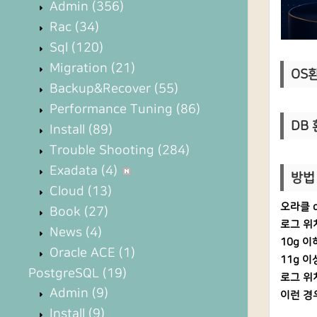
Admin
(356)
Rac
(34)
Sql
(120)
Migration
(21)
OS환경
Backup&Recover
(55)
Performance Tuning
(86)
DB 환
Install
(89)
Trouble Shooting
(284)
Exadata
(4)
방법
Cloud
(13)
오라클 
Book
(27)
로그 위
News
(4)
10g 이
Oracle ACE
(1)
11g 이상
PostgreSQL
(19)
로그 위
Admin
(9)
이런 경
Install
(9)