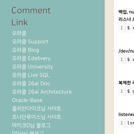
Comment
백업, n
리스너 
Link
1
$ 
오라클
오라클 Support
오라클 Blog
/dev/
오라클 Edelivery
1
$ 
오라클 University
오라클 Live SQL
오라클 26ai Doc
복제한 
1
$ 
오라클 26ai Architecture
Oracle-Base
줄리안다이크님 사이트
liste
조나단루이스님 사이트
1
ls
마이크D님 블로그
DOH님 블로그