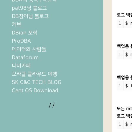
pat98님 블로그
로그 백
DB장이님 블로그
1
$ 
커브
DBian 포럼
ProDBA
백업용 
데이터와 사람들
1
$ 
Dataforum
디비카페
오라클 클라우드 여행
백업용 
SK C&C TECH BLOG
1
$ 
Cent OS Download
/
/
또는 m
로그 백
1
$ 