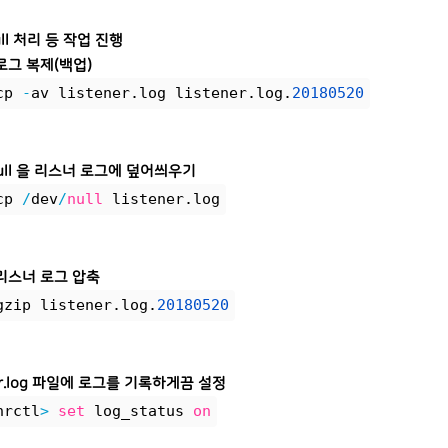
ull 처리 등 작업 진행
로그 복제(백업)
cp 
-
av listener.log listener.log.
20180520
null 을 리스너 로그에 덮어씌우기
cp 
/
dev
/
null
 listener.log
리스너 로그 압축
gzip listener.log.
20180520
ner.log 파일에 로그를 기록하게끔 설정
nrctl
>
set
 log_status 
on