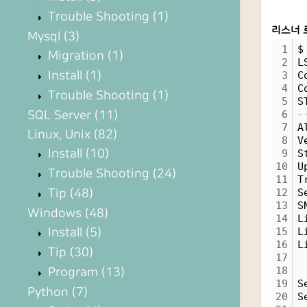
Trouble Shooting
(1)
리스너 
Mysql
(3)
1
$
Migration
(1)
2
L
Install
(1)
3
C
4
C
Trouble Shooting
(1)
5
S
SQL Server
(11)
6
-
7
A
Linux, Unix
(82)
8
V
Install
(10)
9
S
10
U
Trouble Shooting
(24)
11
T
Tip
(48)
12
S
13
S
Windows
(48)
14
L
Install
(5)
15
L
16
L
Tip
(30)
17
 
18
 
Program
(13)
19
S
Python
(7)
20
S