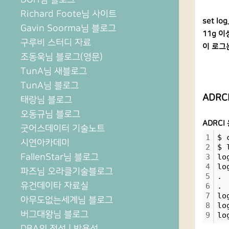
Richard Foote님 사이트
set l
Gavin Soorma님 블로그
11g 이상
구루비 스터디 자료
이 로그
조동욱님 블로그(영문)
TunA님 새블로그
TunA님 블로그
ADRCI
태랑님 블로그
오동규님 블로그
ADRCI
굿어스데이터 기술노트
1
$ 
시연아카데미
2
$ 
FallenStar님 블로그
3
lo
4
lo
파즈님 오라클기술블로그
5
.
유건데이타 자료실
6
.
7
lo
아무도없는세계님 블로그
8
lo
버그대왕님 블로그
9
lo
DBA의 정석 | 박용석