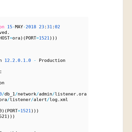
on
15
-
MAY
-
2018
23
:
31
:
02
ved.
HOST
=
ora)(PORT
=
1521
)))
n 
12.
2.
0.
1.
0
-
 Production
c
on
0
/
db_1
/
network
/
admin
/
listener.ora
ora
/
listener
/
alert
/
log.xml
0)(PORT
=
1521
)))
521)))