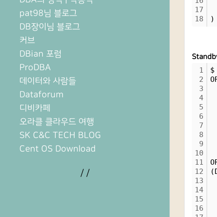
16
 
17
 
pat98님 블로그
18
)
DB장이님 블로그
커브
DBian 포럼
Standb
ProDBA
1
$
2
O
데이터와 사람들
3
 
Dataforum
4
 
5
 
디비카페
6
 
오라클 클라우드 여행
7
 
SK C&C TECH BLOG
8
 
9
 
Cent OS Download
10
11
O
12
(
/
/
13
 
14
 
15
 
16
 