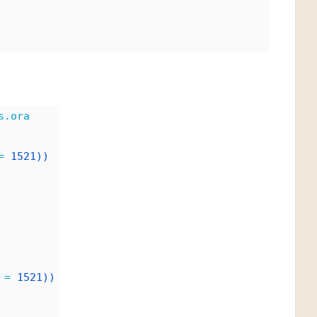
s.ora
=
1521))
 
=
1521))