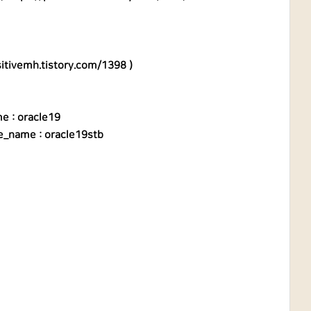
sitivemh.tistory.com/1398
)
e : oracle19
e_name : oracle19stb