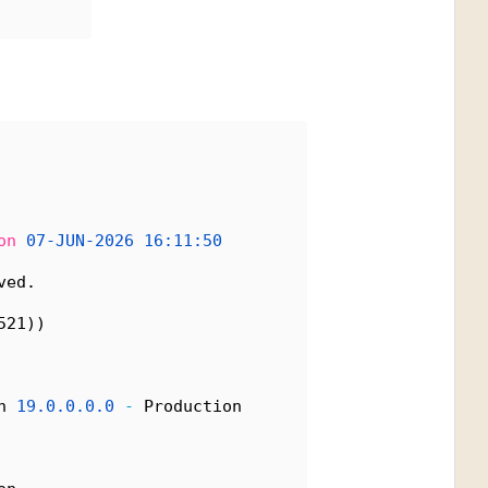
on
07-JUN-2026
16:11:50
ved.
521))
n 
19.0.0.0.0
-
 Production