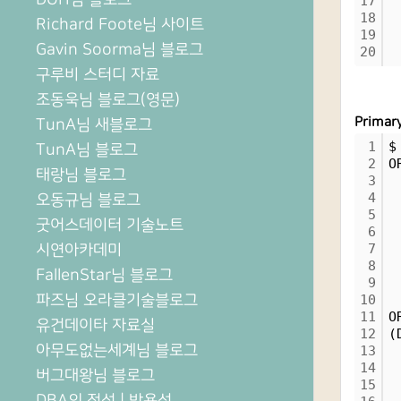
17
 
18
 
Richard Foote님 사이트
19
 
Gavin Soorma님 블로그
20
 
구루비 스터디 자료
조동욱님 블로그(영문)
Primar
TunA님 새블로그
1
$
TunA님 블로그
2
O
태랑님 블로그
3
 
4
 
오동규님 블로그
5
 
굿어스데이터 기술노트
6
 
시연아카데미
7
 
8
 
FallenStar님 블로그
9
 
파즈님 오라클기술블로그
10
11
O
유건데이타 자료실
12
(
아무도없는세계님 블로그
13
 
14
 
버그대왕님 블로그
15
 
DBA의 정석 | 박용석