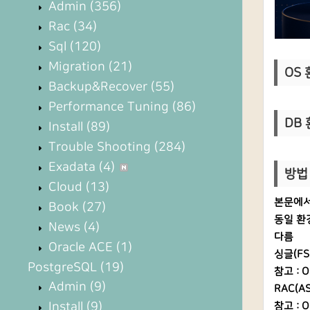
Admin
(356)
Rac
(34)
Sql
(120)
Migration
(21)
OS 환
Backup&Recover
(55)
Performance Tuning
(86)
DB 
Install
(89)
Trouble Shooting
(284)
Exadata
(4)
방법 
Cloud
(13)
본문에서는
Book
(27)
동일 환경
News
(4)
다름
Oracle ACE
(1)
싱글(FS
PostgreSQL
(19)
참고 : O
Admin
(9)
RAC(A
Install
(9)
참고 : O