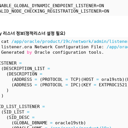
NABLE_GLOBAL_DYNAMIC_ENDPOINT_LISTENER=ON         
ALID_NODE_CHECKING_REGISTRATION_LISTENER=ON       
by 리스너 정보(정적리스너 설정 필요)
 cat 
/app/oracle/product/19c/network/admin/listene
 listener.ora Network Configuration File: 
/app/ora
 Generated 
by
 Oracle configuration tools.
ISTENER 
=
 (DESCRIPTION_LIST 
=
   (DESCRIPTION 
=
     (ADDRESS 
=
 (PROTOCOL 
=
 TCP)(HOST 
=
 ora19stb)(
     (ADDRESS 
=
 (PROTOCOL 
=
 IPC)(KEY 
=
 EXTPROC1521
   )
 )
ID_LIST_LISTENER 
=
 (SID_LIST 
=
   (SID_DESC 
=
     (GLOBAL_DBNAME 
=
 oracle19stb)