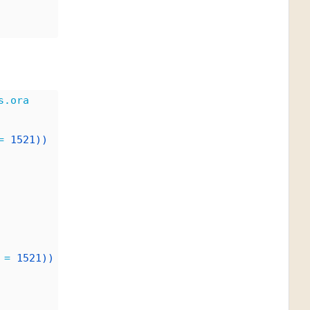
s.ora
=
1521))
 
=
1521))