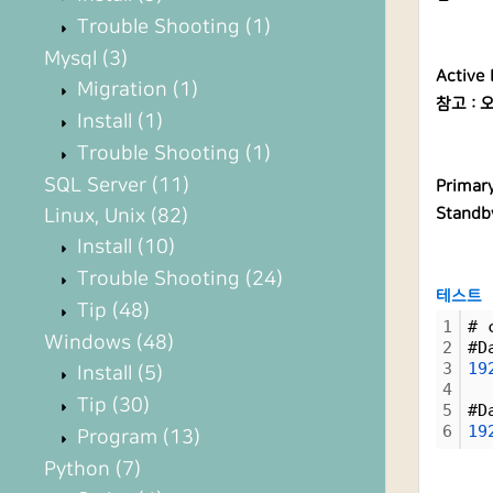
Trouble Shooting
(1)
Mysql
(3)
Active
Migration
(1)
참고 : 오
Install
(1)
Trouble Shooting
(1)
SQL Server
(11)
Primar
Linux, Unix
(82)
Standb
Install
(10)
Trouble Shooting
(24)
테스트
Tip
(48)
1
# 
Windows
(48)
2
#D
3
19
Install
(5)
4
Tip
(30)
5
#D
6
19
Program
(13)
Python
(7)