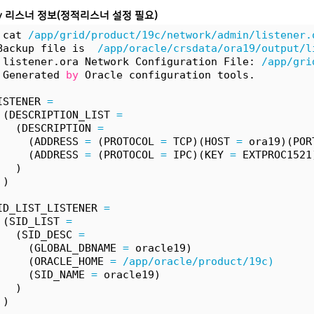
ry 리스너 정보(정적리스너 설정 필요)
 cat 
/app/grid/product/19c/network/admin/listener.
Backup file is  
/app/oracle/crsdata/ora19/output/l
 listener.ora Network Configuration File: 
/app/gri
 Generated 
by
 Oracle configuration tools.
ISTENER 
=
 (DESCRIPTION_LIST 
=
   (DESCRIPTION 
=
     (ADDRESS 
=
 (PROTOCOL 
=
 TCP)(HOST 
=
 ora19)(POR
     (ADDRESS 
=
 (PROTOCOL 
=
 IPC)(KEY 
=
 EXTPROC1521
   )
 )
ID_LIST_LISTENER 
=
 (SID_LIST 
=
   (SID_DESC 
=
     (GLOBAL_DBNAME 
=
 oracle19)
     (ORACLE_HOME 
=
/app/oracle/product/19c)
     (SID_NAME 
=
 oracle19)
   )
 )