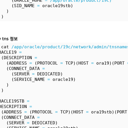
     (ORACLE_HOME 
=
/app/oracle/product/19c)
     (SID_NAME 
=
 oracle19stb)
   )
 )
y tns 정보
 cat 
/app/oracle/product/19c/network/admin/tnsname
RACLE19 
=
 (DESCRIPTION 
=
   (ADDRESS 
=
 (PROTOCOL 
=
 TCP)(HOST 
=
 ora19)(PORT 
   (CONNECT_DATA 
=
     (SERVER 
=
 DEDICATED)
     (SERVICE_NAME 
=
 oracle19)
   )
 )
RACLE19STB 
=
DESCRIPTION 
=
 (ADDRESS 
=
 (PROTOCOL 
=
 TCP)(HOST 
=
 ora19stb)(PORT
 (CONNECT_DATA 
=
   (SERVER 
=
 DEDICATED)