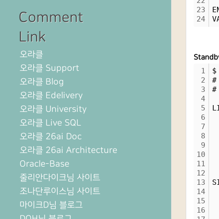
22
23
E
Comment
24
V
Link
오라클
Stand
오라클 Support
1
$
2
#
오라클 Blog
3
#
오라클 Edelivery
4
5
L
오라클 University
6
 
오라클 Live SQL
7
 
오라클 26ai Doc
8
 
9
 
오라클 26ai Architecture
10
 
Oracle-Base
11
 
12
줄리안다이크님 사이트
13
S
조나단루이스님 사이트
14
 
15
 
마이크D님 블로그
16
 
DOH님 블로그