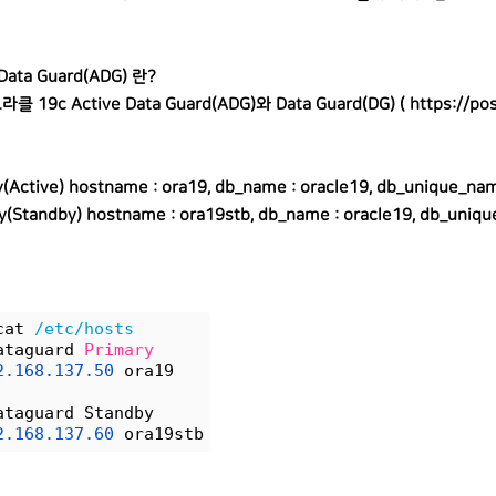
 Data Guard(ADG) 란?
라클 19c Active Data Guard(ADG)와 Data Guard(DG) (
https://po
y(Active) hostname : ora19, db_name : oracle19, db_unique_nam
y(Standby) hostname : ora19stb, db_name : oracle19, db_uniqu
cat 
/etc/hosts
ataguard 
Primary
2.168.137.50
 ora19
ataguard Standby
2.168.137.60
 ora19stb