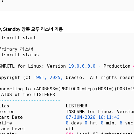
 )
ry, Standby 양쪽 모두 리스너 기동
 lsnrctl start
Primary 리스너
 lsnrctl status
SNRCTL for Linux: Version 
19.0.0.0.0
-
 Production 
opyright (c) 
1991,
2025,
 Oracle.  All rights reser
onnecting to (ADDRESS=(PROTOCOL=tcp)(HOST=)(PORT=1
TATUS of the LISTENER
-----------------------
lias                     LISTENER
ersion                   TNSLSNR for Linux: Versio
tart Date                
07-JUN-2026
16:11:43
ptime                    
0
 days 
0
 hr. 
0
 min. 
6
 sec
race Level               off