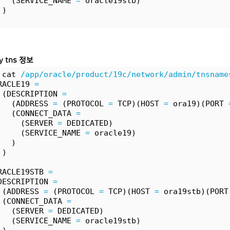
   (SERVICE_NAME 
=
 oracle19stb)
 )
y tns 정보
 cat 
/app/oracle/product/19c/network/admin/tnsname
RACLE19 
=
 (DESCRIPTION 
=
   (ADDRESS 
=
 (PROTOCOL 
=
 TCP)(HOST 
=
 ora19)(PORT 
   (CONNECT_DATA 
=
     (SERVER 
=
 DEDICATED)
     (SERVICE_NAME 
=
 oracle19)
   )
 )
RACLE19STB 
=
DESCRIPTION 
=
 (ADDRESS 
=
 (PROTOCOL 
=
 TCP)(HOST 
=
 ora19stb)(PORT
 (CONNECT_DATA 
=
   (SERVER 
=
 DEDICATED)
   (SERVICE_NAME 
=
 oracle19stb)