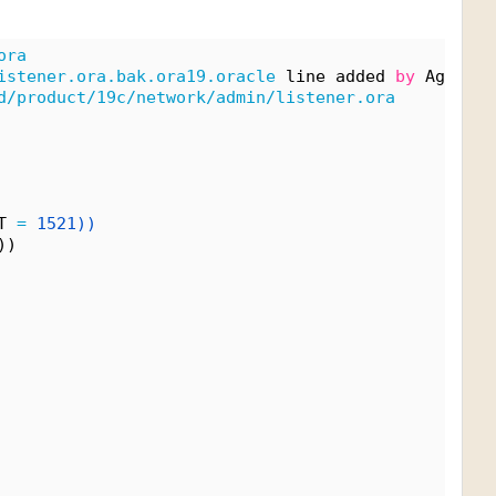
ora
istener.ora.bak.ora19.oracle
 line added 
by
 Agent
d/product/19c/network/admin/listener.ora
T 
=
1521))
))