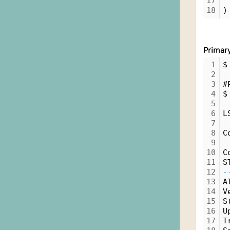
17
 
18
)
Prima
1
$
2
3
#
4
$
5
6
L
7
8
C
9
10
C
11
S
12
-
13
A
14
V
15
S
16
U
17
T