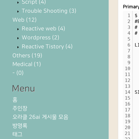
Script
(4)
Prima
Trouble Shooting
(3)
1
$
Web
(12)
2
#
3
#
Reactive web
(4)
4
#
Wordpress
(2)
5
6
L
Reactive Tistory
(4)
7
 
Others
(19)
8
 
9
 
Medical
(1)
10
 
-
(0)
11
 
12
 
13
Menu
14
S
15
 
홈
16
 
주인장
17
 
18
 
오라클 26ai 게시물 모음
19
 
방명록
20
 
21
 
태그