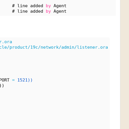
     # line added 
by
 Agent
     # line added 
by
 Agent
r.ora
cle/product/19c/network/admin/listener.ora
PORT 
=
1521))
))