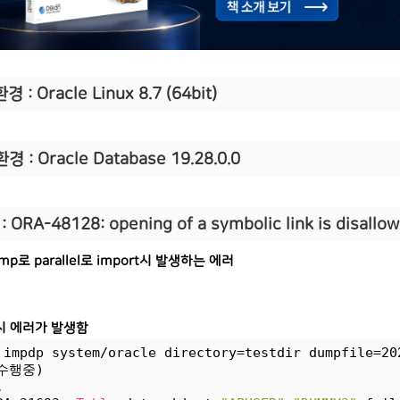
경 : Oracle Linux 8.7 (64bit)
환경 : Oracle Database 19.28.0.0
 ORA-48128: opening of a symbolic link is disallo
ump로 parallel로 import시 발생하는 에러
p시 에러가 발생함
 impdp system/oracle directory=testdir dumpfile=20
수행중)
.