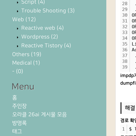
Script
(4)
28
 
29
 
Trouble Shooting
(3)
30
O
Web
(12)
31
O
32
O
Reactive web
(4)
33
O
Wordpress
(2)
34
O
35
L
Reactive Tistory
(4)
36
A
Others
(19)
37
 
38
 
Medical
(1)
39
 
-
(0)
impd
dump
Menu
홈
주인장
해결 
오라클 26ai 게시물 모음
경로 확
방명록
1
$ 
태그