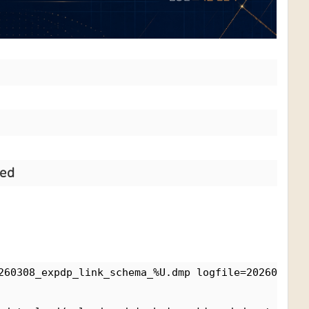
wed
260308_expdp_link_schema_%U.dmp logfile=20260308_e