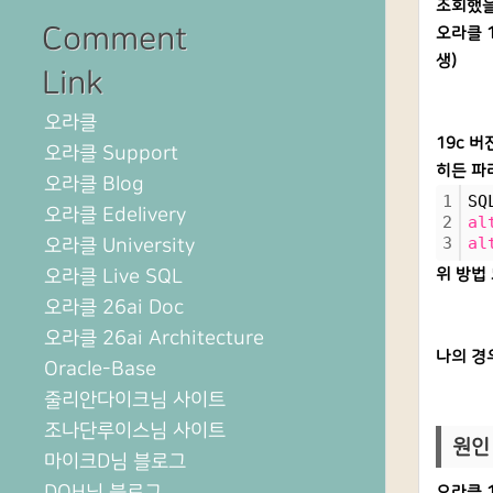
조회했을때
Comment
오라클 
생)
Link
오라클
19c 
오라클 Support
히든 파
오라클 Blog
1
SQ
오라클 Edelivery
2
al
3
al
오라클 University
오라클 Live SQL
위 방법 
오라클 26ai Doc
오라클 26ai Architecture
나의 경
Oracle-Base
줄리안다이크님 사이트
조나단루이스님 사이트
원인
마이크D님 블로그
DOH님 블로그
오라클 