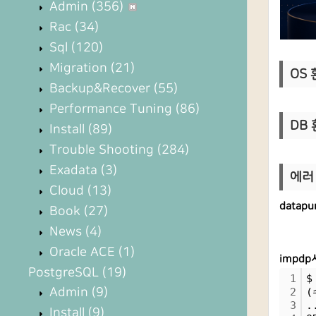
Admin
(356)
Rac
(34)
Sql
(120)
Migration
(21)
OS 환
Backup&Recover
(55)
Performance Tuning
(86)
DB 
Install
(89)
Trouble Shooting
(284)
Exadata
(3)
에러 :
Cloud
(13)
datap
Book
(27)
News
(4)
Oracle ACE
(1)
impd
PostgreSQL
(19)
1
$
Admin
(9)
2
(
3
.
Install
(9)