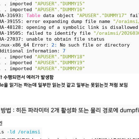
. . imported 
"APUSER"."DUMMY15"
. . imported 
"APUSER"."DUMMY16"
RA-31693: 
Table
 data object 
"APUSER"."DUMMY17"
 fai
RA-39155: error expanding dump file name 
"/oraimsi
RA-48128: opening of a symbolic link is disallowed
RA-19505: failed to identify file 
"/oraimsi/202603
RA-27037: unable to obtain file status
inux-x86_64 Error: 
2:
 No such file or directory
dditional information: 
7
. . imported 
"APUSER"."DUMMY18"
. . imported 
"APUSER"."DUMMY19"
. . imported 
"APUSER"."DUMMY20"
p가 수행되면서 에러가 발생함
file을 읽기는 하는데 일부만 읽는것 같고 일부는 못읽는것 처럼 보임
방법 : 히든 파라미터 2개 활성화 또는 물리 경로에 dumpfi
인
ls 
-ld
/oraimsi