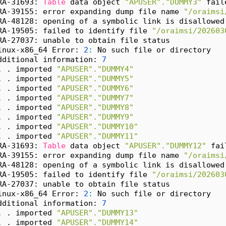
RA-31693: 
Table
 data object 
"APUSER"."DUMMY3"
 fail
RA-39155: error expanding dump file name 
"/oraimsi
RA-48128: opening of a symbolic link is disallowed
RA-19505: failed to identify file 
"/oraimsi/202603
RA-27037: unable to obtain file status
inux-x86_64 Error: 
2:
 No such file or directory
dditional information: 
7
. . imported 
"APUSER"."DUMMY4"
. . imported 
"APUSER"."DUMMY5"
. . imported 
"APUSER"."DUMMY6"
. . imported 
"APUSER"."DUMMY7"
. . imported 
"APUSER"."DUMMY8"
. . imported 
"APUSER"."DUMMY9"
. . imported 
"APUSER"."DUMMY10"
. . imported 
"APUSER"."DUMMY11"
RA-31693: 
Table
 data object 
"APUSER"."DUMMY12"
 fai
RA-39155: error expanding dump file name 
"/oraimsi
RA-48128: opening of a symbolic link is disallowed
RA-19505: failed to identify file 
"/oraimsi/202603
RA-27037: unable to obtain file status
inux-x86_64 Error: 
2:
 No such file or directory
dditional information: 
7
. . imported 
"APUSER"."DUMMY13"
. . imported 
"APUSER"."DUMMY14"