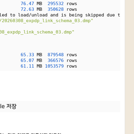
76.47
 MB  
295532
 rows
72.63
 MB  
350628
 rows
led to load/unload and is being skipped due to err
/20260308_expdp_link_schema_03.dmp"
08_expdp_link_schema_03.dmp"
65.33
 MB  
879548
 rows
65.07
 MB  
366576
 rows
61.11
 MB 
1053579
 rows
le 저장