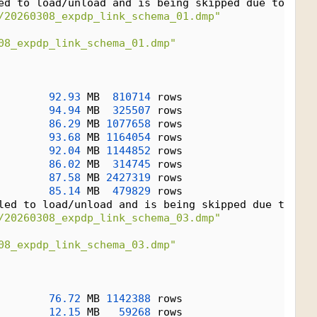
ed to load/unload and is being skipped due to erro
/20260308_expdp_link_schema_01.dmp"
08_expdp_link_schema_01.dmp"
92.93
 MB  
810714
 rows
94.94
 MB  
325507
 rows
86.29
 MB 
1077658
 rows
93.68
 MB 
1164054
 rows
92.04
 MB 
1144852
 rows
86.02
 MB  
314745
 rows
87.58
 MB 
2427319
 rows
85.14
 MB  
479829
 rows
led to load/unload and is being skipped due to err
/20260308_expdp_link_schema_03.dmp"
08_expdp_link_schema_03.dmp"
76.72
 MB 
1142388
 rows
12.15
 MB   
59268
 rows