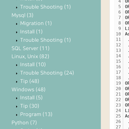
4
O
Trouble Shooting
(1)
5
O
6
O
Mysql
(3)
7
O
Migration
(1)
8
O
9
L
Install
(1)
10
A
11
 
Trouble Shooting
(1)
12
 
SQL Server
(11)
13
 
14
 
Linux, Unix
(82)
15
 
Install
(10)
16
 
17
 
Trouble Shooting
(24)
18
 
Tip
(48)
19
O
20
O
Windows
(48)
21
O
Install
(5)
22
O
23
O
Tip
(30)
24
L
Program
(13)
25
A
26
 
Python
(7)
27
 