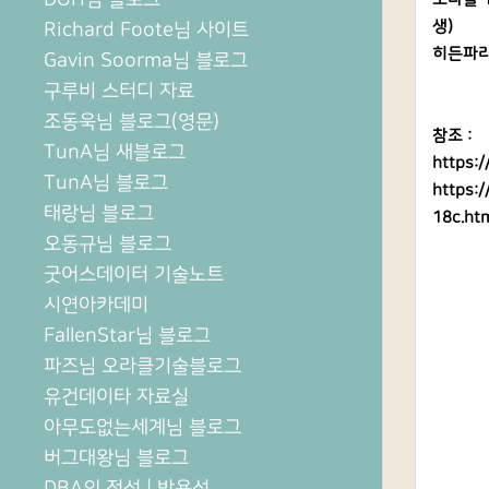
생)
Richard Foote님 사이트
히든파라
Gavin Soorma님 블로그
구루비 스터디 자료
조동욱님 블로그(영문)
참조 :
TunA님 새블로그
https:
TunA님 블로그
https:
태랑님 블로그
18c.ht
오동규님 블로그
굿어스데이터 기술노트
시연아카데미
FallenStar님 블로그
파즈님 오라클기술블로그
유건데이타 자료실
아무도없는세계님 블로그
버그대왕님 블로그
DBA의 정석 | 박용석