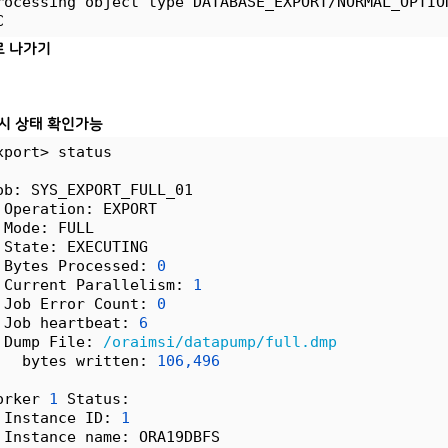
rocessing object type DATABASE_EXPORT/NORMAL_OPTIO
C
c로 나가기
s 시 상태 확인가능
xport> status
ob: SYS_EXPORT_FULL_01
 Operation: EXPORT
 Mode: FULL
 State: EXECUTING
 Bytes Processed: 
0
 Current Parallelism: 
1
 Job Error Count: 
0
 Job heartbeat: 
6
 Dump File: 
/oraimsi/datapump/full.dmp
   bytes written: 
106,496
orker 
1
 Status:
 Instance ID: 
1
 Instance name: ORA19DBFS