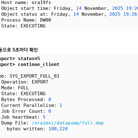
 Host name: ora19fs
 Object start time: Friday, 
14
 November, 
2025
19:2
 Object status at: Friday, 
14
 November, 
2025
19:26
 Process Name: DW00
 State: EXECUTING
동으로 5초마다 확인
xport> status=5
xport> continue_client
ob: SYS_EXPORT_FULL_01
 Operation: EXPORT
 Mode: FULL
 State: EXECUTING
 Bytes Processed: 
0
 Current Parallelism: 
1
 Job Error Count: 
0
 Job heartbeat: 
5
 Dump File: 
/oraimsi/datapump/full.dmp
   bytes written: 
180,224