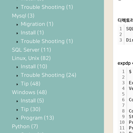
Trouble Shooting
(1)
Mysql
(3)
디렉토리
Migration
(1)
1
SQ
Install
(1)
2
3
Di
Trouble Shooting
(1)
SQL Server
(11)
Linux, Unix
(82)
expdp
Install
(10)
1
$
Trouble Shooting
(24)
2
3
E
Tip
(48)
4
V
Windows
(48)
5
6
C
Install
(5)
7
Tip
(30)
8
C
9
S
Program
(13)
10
P
Python
(7)
11
P