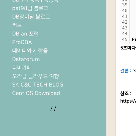
39
 
pat98님 블로그
40
 
DB장이님 블로그
41
 
42
 
커브
43
 
DBian 포럼
44
 
45
P
ProDBA
5초마다 
데이터와 사람들
Dataforum
디비카페
결론 :
e
오라클 클라우드 여행
SK C&C TECH BLOG
Cent OS Download
참조 :
https:/
/
/