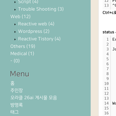
12
P
Script
(4)
13
^
Trouble Shooting
(3)
Ctrl+
Web
(12)
Reactive web
(4)
Wordpress
(2)
statu
Reactive Tistory
(4)
1
E
2
Others
(19)
3
J
Medical
(1)
4
 
5
 
-
(0)
6
 
7
 
Menu
8
 
9
 
홈
10
 
11
 
주인장
12
 
오라클 26ai 게시물 모음
13
14
W
방명록
15
 
태그
16
 