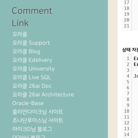
17
 
18
 
Comment
19
 
20
 
Link
21
 
오라클
오라클 Support
상태 자
오라클 Blog
1
E
오라클 Edelivery
2
E
오라클 University
3
4
J
오라클 Live SQL
5
 
오라클 26ai Doc
6
 
7
 
오라클 26ai Architecture
8
 
Oracle-Base
9
 
10
 
줄리안다이크님 사이트
11
 
조나단루이스님 사이트
12
 
마이크D님 블로그
13
 
14
DOH님 블로그