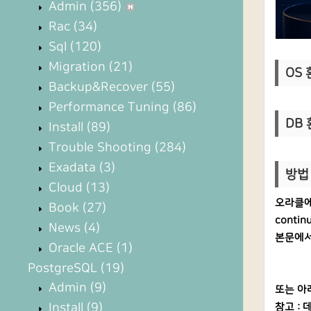
Admin
(356)
Rac
(34)
Sql
(120)
Migration
(21)
OS 환
Backup&Recover
(55)
Performance Tuning
(86)
DB 
Install
(89)
Trouble Shooting
(284)
Exadata
(3)
방법 
Cloud
(13)
오라클에서
Book
(27)
conti
News
(4)
본문에서
Oracle ACE
(1)
PostgreSQL
(19)
Admin
(9)
또는 아
Install
(9)
참고 :