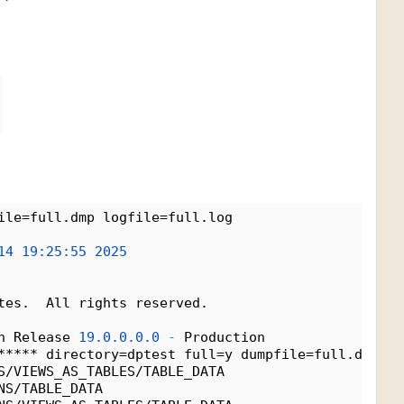
ile=full.dmp logfile=full.log
14
19:25:55
2025
tes.  All rights reserved.
n Release 
19.0.0.0.0
-
 Production
***** directory=dptest full=y dumpfile=full.dmp lo
S/VIEWS_AS_TABLES/TABLE_DATA
NS/TABLE_DATA