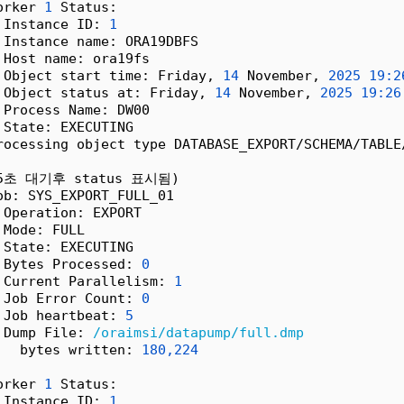
orker 
1
 Status:
 Instance ID: 
1
 Instance name: ORA19DBFS
 Host name: ora19fs
 Object start time: Friday, 
14
 November, 
2025
19:2
 Object status at: Friday, 
14
 November, 
2025
19:26
 Process Name: DW00
 State: EXECUTING
rocessing object type DATABASE_EXPORT/SCHEMA/TABLE
5초 대기후 status 표시됨)
ob: SYS_EXPORT_FULL_01
 Operation: EXPORT
 Mode: FULL
 State: EXECUTING
 Bytes Processed: 
0
 Current Parallelism: 
1
 Job Error Count: 
0
 Job heartbeat: 
5
 Dump File: 
/oraimsi/datapump/full.dmp
   bytes written: 
180,224
orker 
1
 Status:
 Instance ID: 
1