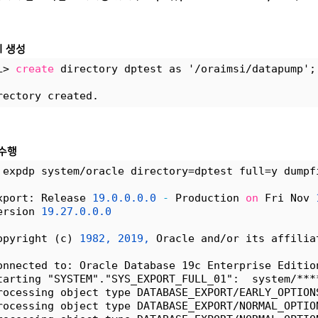
 생성
L> 
create
 directory dptest as '/oraimsi/datapump';
rectory created.
 수행
 expdp system/oracle directory=dptest full=y dumpf
xport: Release 
19.0.0.0.0
-
 Production 
on
 Fri Nov 
ersion 
19.27.0.0.0
opyright (c) 
1982,
2019,
 Oracle and/or its affilia
onnected to: Oracle Database 19c Enterprise Editio
tarting "SYSTEM"."SYS_EXPORT_FULL_01":  system/***
rocessing object type DATABASE_EXPORT/EARLY_OPTION
rocessing object type DATABASE_EXPORT/NORMAL_OPTIO