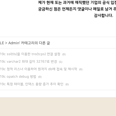
제가 현재 또는 과거에 재직했던 기업의 공식 입
궁금하신 점은 언제든지 댓글이나 메일로 남겨 주
감사합니다.
LE
>
Admin
' 카테고리의 다른 글
9c ssl(tls)을 이용한 tns(tcps) 연결 설정
(0)
9c varchar2 최대 길이 32767로 변경
(1)
19c 정적 리스너 이용하여 원격지 db에 접속 및 재시작
(0)
9c opatch debug 방법
(0)
19c 특정 테이블, 인덱스 용량 증가 추이 확인
(0)