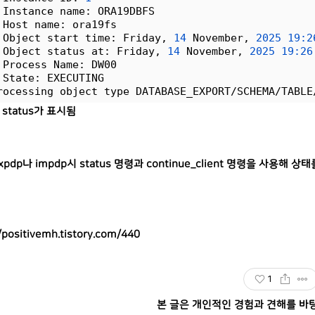
 Instance name: ORA19DBFS
 Host name: ora19fs
 Object start time: Friday, 
14
 November, 
2025
19:2
 Object status at: Friday, 
14
 November, 
2025
19:26
 Process Name: DW00
 State: EXECUTING
rocessing object type DATABASE_EXPORT/SCHEMA/TABLE
status가 표시됨
xpdp나 impdp시 status 명령과 continue_client 명령을 사용
/positivemh.tistory.com/440
1
본 글은 개인적인 경험과 견해를 바