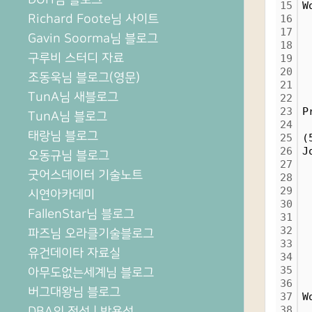
15
W
Richard Foote님 사이트
16
 
17
 
Gavin Soorma님 블로그
18
 
구루비 스터디 자료
19
 
20
 
조동욱님 블로그(영문)
21
 
TunA님 새블로그
22
 
23
P
TunA님 블로그
24
태랑님 블로그
25
(
26
J
오동규님 블로그
27
 
굿어스데이터 기술노트
28
 
29
 
시연아카데미
30
 
FallenStar님 블로그
31
 
32
 
파즈님 오라클기술블로그
33
 
유건데이타 자료실
34
 
35
 
아무도없는세계님 블로그
36
버그대왕님 블로그
37
W
38
 
DBA의 정석 | 박용석