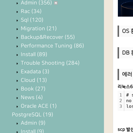
Admin
(356)
Rac
(34)
Sql
(120)
Migration
(21)
OS 환
Backup&Recover
(55)
Performance Tuning
(86)
DB 
Install
(89)
Trouble Shooting
(284)
Exadata
(3)
에러 
Cloud
(13)
리눅스6
Book
(27)
1
# 
News
(4)
2
no
Oracle ACE
(1)
3
lo
PostgreSQL
(19)
Admin
(9)
scp 발
Install
(9)