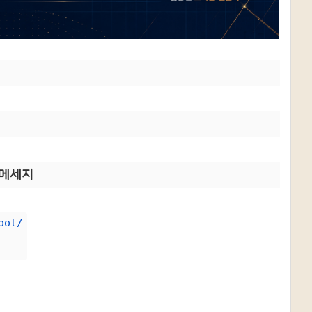
n 메세지
oot/