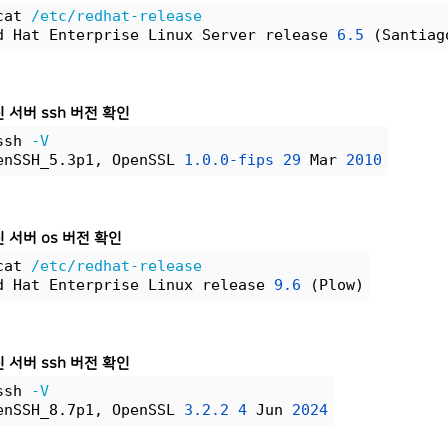
cat 
/etc/redhat-release
d Hat Enterprise Linux Server release 
6.5
 (Santiag
신 서버 ssh 버전 확인
ssh 
-V
enSSH_5.3p1, OpenSSL 
1.0.0-fips
29
 Mar 
2010
신 서버 os 버전 확인
cat 
/etc/redhat-release
d Hat Enterprise Linux release 
9.6
 (Plow)
신 서버 ssh 버전 확인
ssh 
-V
enSSH_8.7p1, OpenSSL 
3.2.2
4
 Jun 
2024