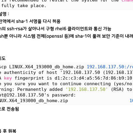
 is recommended to restart the system for the 
chan
 fully take place.
명 :
전역에서 sha-1 서명을 다시 허용
h의 ssh-rsa가 살아나서 구형 rhel6 클라이언트와 통신 가능
ssh뿐 아니라 시스템 전체(openssl 등)에 sha-1이 풀려 보안 기준이
시도
scp LINUX.X64_193000_db_home.zip 
192.168.137.50:/r
e authenticity of host '192.168.137.50 (192.168.13
A 
key
 fingerprint is d1:2c:c3:d4:a5:56:7d:86:b9:10
e you sure you want to continue connecting (yes/no
rning: Permanently added 
'192.168.137.50'
 (RSA) to
ot@192.168.137.50's password:
NUX.X64_193000_db_home.zip                       
1
로 전송됨
용 후 원복