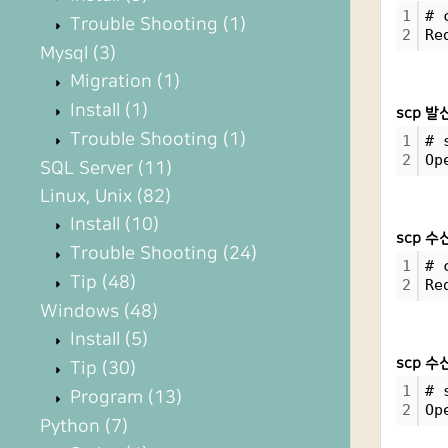
1
# 
Trouble Shooting
(1)
2
Re
Mysql
(3)
Migration
(1)
Install
(1)
scp 발
Trouble Shooting
(1)
1
# 
2
Op
SQL Server
(11)
Linux, Unix
(82)
Install
(10)
scp 수
Trouble Shooting
(24)
1
# 
Tip
(48)
2
Re
Windows
(48)
Install
(5)
scp 수
Tip
(30)
1
# 
Program
(13)
2
Op
Python
(7)