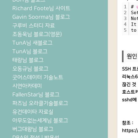
1
# 
Richard Foote님 사이트
2
Se
Gavin Soorma님 블로그
3
No
4
It
구루비 스터디 자료
5
to
조동욱님 블로그(영문)
TunA님 새블로그
TunA님 블로그
원인
태랑님 블로그
오동규님 블로그
SSH 
굿어스데이터 기술노트
리눅스6
끊긴 것
시연아카데미
호스트키 
FallenStar님 블로그
sshd에
파즈님 오라클기술블로그
유건데이타 자료실
아무도없는세계님 블로그
참조 :
버그대왕님 블로그
https:
DBA의 정석 | 박용석