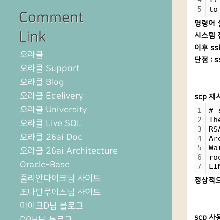
4
It
5
to
Comment
명령어 설
Link
시스템 
이후 ss
오라클
단점 : 
오라클 Support
오라클 Blog
오라클 Edelivery
scp 재
오라클 University
1
# 
2
Th
오라클 Live SQL
3
RS
오라클 26ai Doc
4
Ar
5
Wa
오라클 26ai Architecture
6
ro
Oracle-Base
7
LI
줄리안다이크님 사이트
정상적으
조나단루이스님 사이트
마이크D님 블로그
scp 사
DOH님 블로그