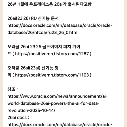
26년 1월에 온프레미스용 26ai가 출시된다고함
26ai(23.26) RU 신기능 문서
https://docs.oracle.com/en/database/oracle/oracle-
database/26/nfcoa/ru23_26_0.html
오라클 26ai 23.26 골드이미지 패치 가이
드 (
https://positivemh.tistory.com/1287
)
오라클 26ai(23ai) 신기능 정
리 (
https://positivemh.tistory.com/1103
)
참조 :
https://www.oracle.com/news/announcement/ai-
world-database-26ai-powers-the-ai-for-data-
revolution-2025-10-14/
26ai docs :
https://docs.oracle.com/en/database/oracle/oracle-