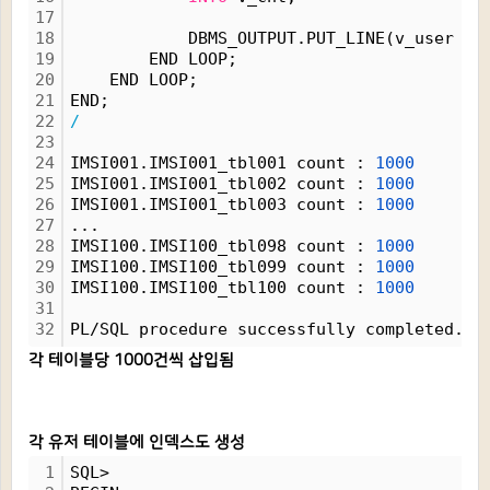
17
18
            DBMS_OUTPUT.PUT_LINE(v_user 
||
19
        END LOOP;
20
    END LOOP;
21
END;
22
/
23
24
IMSI001.IMSI001_tbl001 count : 
1000
25
IMSI001.IMSI001_tbl002 count : 
1000
26
IMSI001.IMSI001_tbl003 count : 
1000
27
...
28
IMSI100.IMSI100_tbl098 count : 
1000
29
IMSI100.IMSI100_tbl099 count : 
1000
30
IMSI100.IMSI100_tbl100 count : 
1000
31
32
PL/SQL procedure successfully completed.
각 테이블당 1000건씩 삽입됨
각 유저 테이블에 인덱스도 생성
1
SQL>