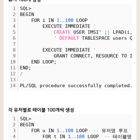
1
SQL>
2
BEGIN
3
    FOR i IN 
1..100
 LOOP
4
        EXECUTE IMMEDIATE 
'
5
CREATE
 USER IMSI' 
||
 LPAD(i, 
3
6
'
DEFAULT
 TABLESPACE users QUO
7
8
        EXECUTE IMMEDIATE 
'
9
            GRANT CONNECT, RESOURCE TO IMS
10
    END LOOP;
11
END;
12
/
13
14
PL/SQL procedure successfully completed.
각 유저별로 테이블 100개씩 생성
1
SQL>
2
BEGIN
3
    FOR u IN 
1..100
 LOOP  
--
 유저명 루프
4
        FOR t IN 
1..100
 LOOP  
--
 테이블명 루