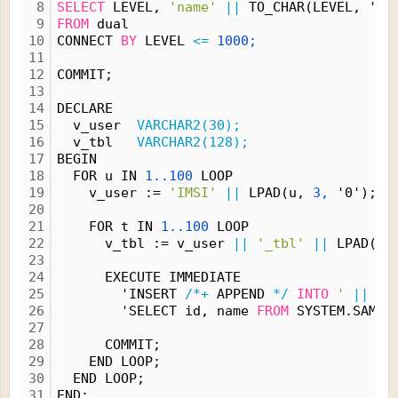
8
SELECT
 LEVEL, 
'name'
||
 TO_CHAR(LEVEL, 'FM
9
FROM
 dual
10
CONNECT 
BY
 LEVEL 
<=
1000;
11
12
COMMIT;
13
14
DECLARE
15
  v_user  
VARCHAR2(30);
16
  v_tbl   
VARCHAR2(128);
17
BEGIN
18
  FOR u IN 
1..100
 LOOP
19
    v_user := 
'IMSI'
||
 LPAD(u, 
3,
 '0');
20
21
    FOR t IN 
1..100
 LOOP
22
      v_tbl := v_user 
||
'_tbl'
||
 LPAD(t,
23
24
      EXECUTE IMMEDIATE
25
        'INSERT 
/*+
 APPEND 
*/
INTO
'
||
 v_
26
        'SELECT id, name 
FROM
 SYSTEM.SAMPL
27
28
      COMMIT;
29
    END LOOP;
30
  END LOOP;
31
END;