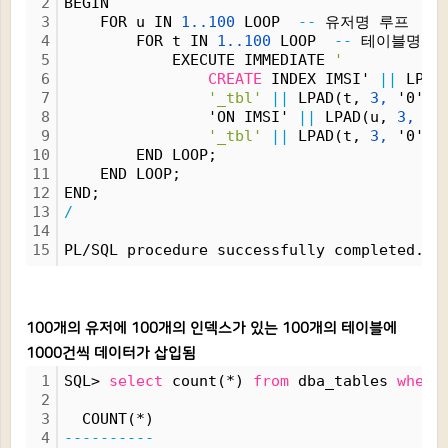
2
BEGIN
3
    FOR u IN 
1..100
 LOOP  
--
 유저명 루프
4
        FOR t IN 
1..100
 LOOP  
--
 테이블명 루
5
            EXECUTE IMMEDIATE 
'
6
CREATE
 INDEX IMSI' 
||
 LPAD
7
'_tbl'
||
 LPAD(t, 
3,
 '0') 
8
                'ON IMSI' 
||
 LPAD(u, 
3,
 '0
9
'_tbl'
||
 LPAD(t, 
3,
 '0') 
10
        END LOOP;
11
    END LOOP;
12
END;
13
/
14
15
PL/SQL procedure successfully completed.
100개의 유저에 100개의 인덱스가 있는 100개의 테이블에
1000건씩 데이터가 삽입됨
1
SQL> 
select
 count(*) 
from
 dba_tables 
where
2
3
  COUNT(*)
4
----------