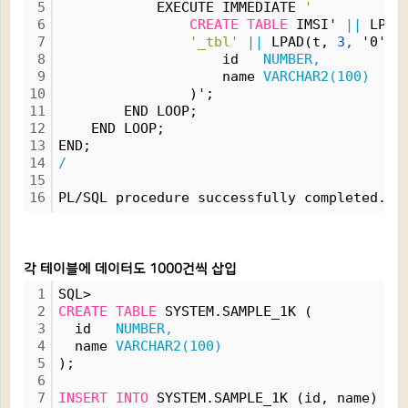
5
            EXECUTE IMMEDIATE 
'
6
CREATE
TABLE
 IMSI' 
||
 LPAD
7
'_tbl'
||
 LPAD(t, 
3,
 '0') 
8
                    id   
NUMBER,
9
                    name 
VARCHAR2(100)
10
                )';
11
        END LOOP;
12
    END LOOP;
13
END;
14
/
15
16
PL/SQL procedure successfully completed.
각 테이블에 데이터도 1000건씩 삽입
1
SQL>
2
CREATE
TABLE
 SYSTEM.SAMPLE_1K (
3
  id   
NUMBER,
4
  name 
VARCHAR2(100)
5
);
6
7
INSERT
INTO
 SYSTEM.SAMPLE_1K (id, name)