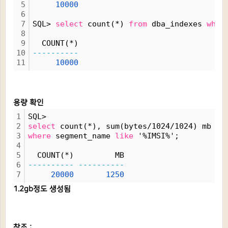
5
10000
6
7
SQL> 
select
 count(*) 
from
 dba_indexes 
wher
8
9
  COUNT(*)
10
----------
11
10000
용량 확인
1
SQL> 
2
select
 count(*), sum(bytes/1024/1024) mb 
fr
3
where
 segment_name 
like
 '%IMSI%';
4
5
  COUNT(*)         MB
6
----------
----------
7
20000
1250
1.2gb정도 생성됨
참조 :