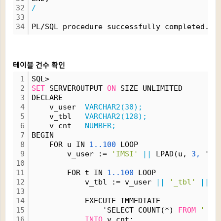
32
/
33
34
PL/SQL procedure successfully completed.
테이블 건수 확인
1
SQL>
2
SET
 SERVEROUTPUT 
ON
 SIZE UNLIMITED
3
DECLARE
4
    v_user  
VARCHAR2(30);
5
    v_tbl   
VARCHAR2(128);
6
    v_cnt   
NUMBER;
7
BEGIN
8
    FOR u IN 
1..100
 LOOP
9
        v_user := 
'IMSI'
||
 LPAD(u, 
3,
 '0'
10
11
        FOR t IN 
1..100
 LOOP
12
            v_tbl := v_user 
||
'_tbl'
||
 L
13
14
            EXECUTE IMMEDIATE
15
                'SELECT COUNT(*) 
FROM
'
||
16
INTO
 v_cnt;