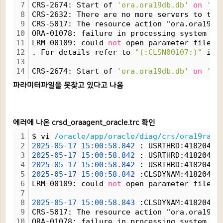
7
CRS-2674: Start of 
'ora.ora19db.db'
on
'or
8
CRS-2632: There are no more servers to try
9
CRS-5017: The resource action "ora.ora19db
10
ORA-01078: failure in processing system pa
11
LRM-00109: could 
not
 open parameter file 
'
12
. For details refer to 
"(:CLSN00107:)"
 in 
13
14
CRS-2674: Start of 
'ora.ora19db.db'
on
'or
파라미터파일을 못찾고 있다고 나옴
에러에 나온 crsd_oraagent_oracle.trc 확인
1
$ vi 
/oracle/app/oracle/diag/crs/ora19rac1
2
2025-05-17
15:00:58.842
 : USRTHRD:41820464
3
2025-05-17
15:00:58.842
 : USRTHRD:41820464
4
2025-05-17
15:00:58.842
 : USRTHRD:41820464
5
2025-05-17
15:00:58.842
 :CLSDYNAM:41820464
6
LRM-00109: could 
not
 open parameter file 
'
7
8
2025-05-17
15:00:58.843
 :CLSDYNAM:41820464
9
CRS-5017: The resource action "ora.ora19db
10
ORA-01078: failure in processing system pa