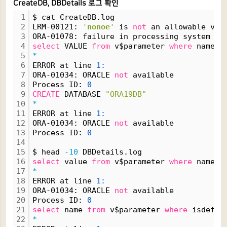
CreateDB, DBDetails 로그 확인
1
$ cat CreateDB.log
2
LRM-00121: 
'
nonoe
'
 is 
not
 an allowable val
3
ORA-01078: failure in processing system pa
4
select
 VALUE 
from
 v$parameter 
where
 name 
=
5
*
6
ERROR at line 
1:
7
ORA-01034: ORACLE 
not
 available
8
Process ID: 
0
9
CREATE
 DATABASE 
"ORA19DB"
10
*
11
ERROR at line 
1:
12
ORA-01034: ORACLE 
not
 available
13
Process ID: 
0
14
15
$ head 
-10
 DBDetails.log
16
select
 value 
from
 v$parameter 
where
 name='
17
*
18
ERROR at line 
1:
19
ORA-01034: ORACLE 
not
 available
20
Process ID: 
0
21
select
 name 
from
 v$parameter 
where
 isdefau
22
*