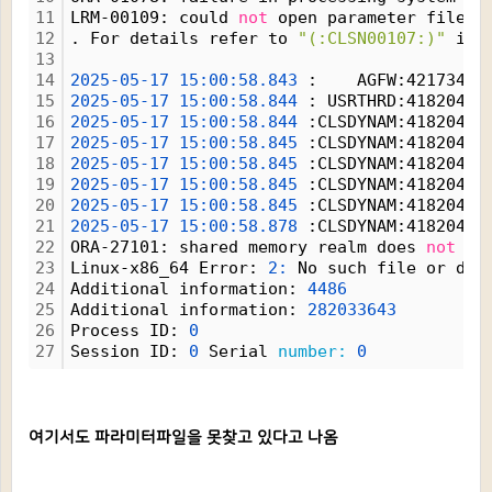
11
LRM-00109: could 
not
 open parameter file 
'
12
. For details refer to 
"(:CLSN00107:)"
 in 
13
14
2025-05-17
15:00:58.843
 :    AGFW:42173498
15
2025-05-17
15:00:58.844
 : USRTHRD:41820464
16
2025-05-17
15:00:58.844
 :CLSDYNAM:41820464
17
2025-05-17
15:00:58.845
 :CLSDYNAM:41820464
18
2025-05-17
15:00:58.845
 :CLSDYNAM:41820464
19
2025-05-17
15:00:58.845
 :CLSDYNAM:41820464
20
2025-05-17
15:00:58.845
 :CLSDYNAM:41820464
21
2025-05-17
15:00:58.878
 :CLSDYNAM:41820464
22
ORA-27101: shared memory realm does 
not
 ex
23
Linux-x86_64 Error: 
2:
 No such file or dir
24
Additional information: 
4486
25
Additional information: 
282033643
26
Process ID: 
0
27
Session ID: 
0
 Serial 
number:
0
여기서도 파라미터파일을 못찾고 있다고 나옴