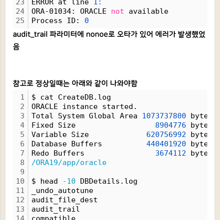
23
ERROR at line 
1:
24
ORA-01034: ORACLE 
not
 available
25
Process ID: 
0
audit_trail 파라미터에 nonoe로 오타가 있어 에러가 발생했었
음
참고로 정상일때는 아래와 같이 나와야함
1
$ cat CreateDB.log
2
ORACLE instance started.
3
Total System Global Area 
1073737800
 bytes
4
Fixed Size                  
8904776
 bytes
5
Variable Size             
620756992
 bytes
6
Database Buffers          
440401920
 bytes
7
Redo Buffers                
3674112
 bytes
8
/ORA19/app/oracle
9
10
$ head 
-10
 DBDetails.log
11
_undo_autotune
12
audit_file_dest
13
audit_trail
14
compatible