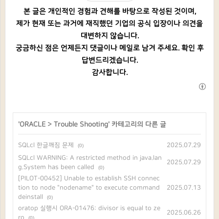
본 글은 개인적인 경험과 견해를 바탕으로 작성된 것이며,
제가 현재 또는 과거에 재직했던 기업의 공식 입장이나 의견을
대변하지 않습니다.
궁금하신 점은 언제든지 댓글이나 메일로 남겨 주세요. 확인 후
답변드리겠습니다.
감사합니다.
'
ORACLE
>
Trouble Shooting
' 카테고리의 다른 글
SQLcl 한글깨짐 문제
2025.07.29
(0)
SQLcl WARNING: A restricted method in java.lan
2025.07.29
g.System has been called
(0)
[PILOT-00452] Unable to establish SSH connec
tion to node "nodename" to execute command
2025.07.13
deinstall
(0)
oratop 실행시 ORA-01476: divisor is equal to ze
2025.06.26
ro
(0)