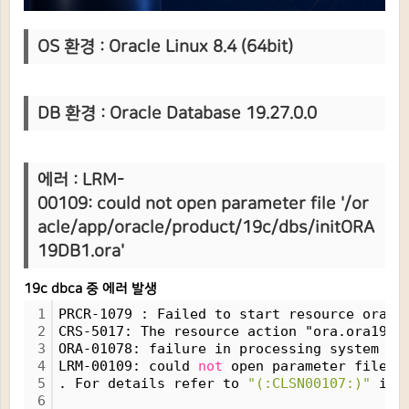
OS 환경 : Oracle Linux 8.4 (64bit)
DB 환경 : Oracle Database 19.27.0.0
에러 : LRM-
00109: could not open parameter file '/or
acle/app/oracle/product/19c/dbs/initORA
19DB1.ora'
19c dbca 중 에러 발생
1
PRCR-1079 : Failed to start resource ora.o
2
CRS-5017: The resource action "ora.ora19db
3
ORA-01078: failure in processing system pa
4
LRM-00109: could 
not
 open parameter file 
'
5
. For details refer to 
"(:CLSN00107:)"
 in 
6