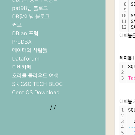
8
S
pat98님 블로그
9
-
10
S
DB장이님 블로그
11
S
커브
12
S
DBian 포럼
테이블은
ProDBA
데이터와 사람들
Dataforum
테이블 l
1
SQ
디비카페
2
오라클 클라우드 여행
3
Ta
SK C&C TECH BLOG
Cent OS Download
테이블 
/
/
1
SQ
2
3
  
4
--
5