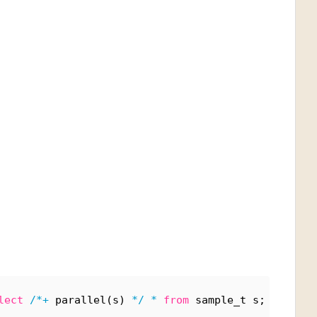
lect
/*+
 parallel(s) 
*/
*
from
 sample_t s;