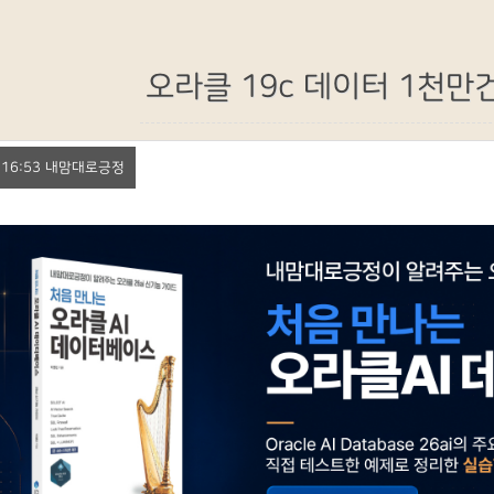
오라클 19c 데이터 1천만건 
1. 16:53 내맘대로긍정