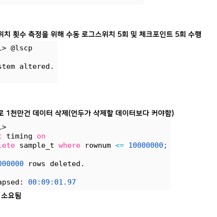
위치 횟수 측정을 위해 수동 로그스위치 5회 및 체크포인트 5회 수행
L> @lscp
stem altered.
te로 1천만건 데이터 삭제(언두가 삭제할 데이터보다 커야함)
L> 
t
 timing 
on
lete
 sample_t 
where
 rownum 
<=
10000000;
000000
 rows deleted.
apsed: 
00:09:01.97
초 소요됨