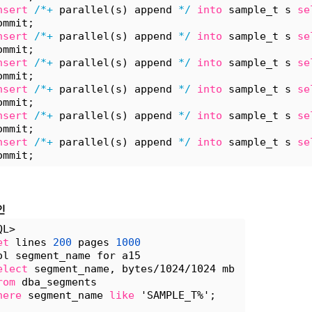
nsert
/*+
 parallel(s) append 
*/
into
 sample_t s 
se
ommit;
nsert
/*+
 parallel(s) append 
*/
into
 sample_t s 
se
ommit;
nsert
/*+
 parallel(s) append 
*/
into
 sample_t s 
se
ommit;
nsert
/*+
 parallel(s) append 
*/
into
 sample_t s 
se
ommit;
nsert
/*+
 parallel(s) append 
*/
into
 sample_t s 
se
ommit;
nsert
/*+
 parallel(s) append 
*/
into
 sample_t s 
se
ommit;
인
QL> 
et
 lines 
200
 pages 
1000
ol segment_name for a15
elect
 segment_name, bytes/1024/1024 mb 
rom
 dba_segments 
here
 segment_name 
like
 'SAMPLE_T%';