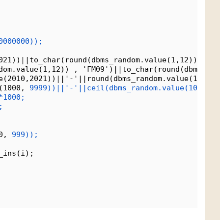
0000000));
021))||to_char(round(dbms_random.value(1,12)), 'FM
dom.value(1,12)) , 'FM09')||to_char(round(dbms_ran
e(2010,2021))||'-'||round(dbms_random.value(1,12))
(1000, 
9999))||'-'||ceil(dbms_random.value(1000,
9
*1000;
;
0, 
999));
_ins(i);