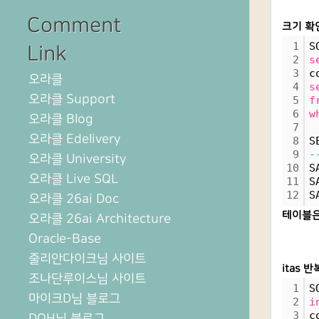
Comment
크기 확
1
S
Link
2
s
3
c
오라클
4
s
오라클 Support
5
f
6
w
오라클 Blog
7
오라클 Edelivery
8
S
9
-
오라클 University
10
S
오라클 Live SQL
11
S
12
S
오라클 26ai Doc
테이블은 
오라클 26ai Architecture
Oracle-Base
줄리안다이크님 사이트
itas
조나단루이스님 사이트
1
S
마이크D님 블로그
2
i
3
c
DOH님 블로그