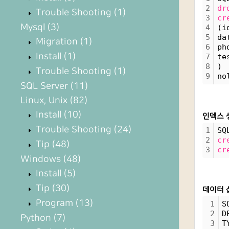
2
dr
Trouble Shooting
(1)
3
cr
Mysql
(3)
4
(i
5
da
Migration
(1)
6
ph
Install
(1)
7
te
8
)
Trouble Shooting
(1)
9
no
SQL Server
(11)
Linux, Unix
(82)
Install
(10)
인덱스 
Trouble Shooting
(24)
1
SQ
2
cr
Tip
(48)
3
cr
Windows
(48)
Install
(5)
Tip
(30)
데이터 
Program
(13)
1
S
2
D
Python
(7)
3
T