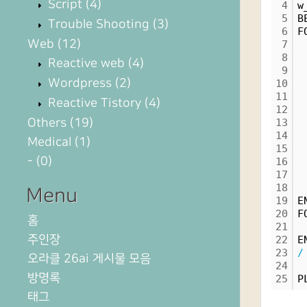
Script
(4)
4
w
5
B
Trouble Shooting
(3)
6
F
Web
(12)
7
 
8
 
Reactive web
(4)
9
 
Wordpress
(2)
10
 
11
 
Reactive Tistory
(4)
12
 
Others
(19)
13
 
14
 
Medical
(1)
15
 
-
(0)
16
 
17
 
18
 
Menu
19
E
20
F
홈
21
 
주인장
22
E
23
/
오라클 26ai 게시물 모음
24
방명록
25
P
태그