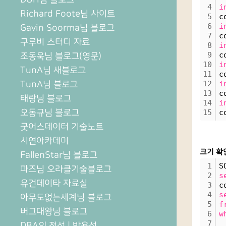
4
i
Richard Foote님 사이트
5
c
6
i
Gavin Soorma님 블로그
7
c
구루비 스터디 자료
8
i
9
c
조동욱님 블로그(영문)
10
i
TunA님 새블로그
11
c
TunA님 블로그
12
i
13
c
태랑님 블로그
14
i
오동규님 블로그
15
c
굿어스데이터 기술노트
시연아카데미
크기 확
FallenStar님 블로그
1
S
파즈님 오라클기술블로그
2
s
유건데이타 자료실
3
c
4
s
아무도없는세계님 블로그
5
f
버그대왕님 블로그
6
w
7
DBA의 정석 | 박용석