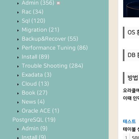
Admin
(356)
Rac
(34)
Sql
(120)
Migration
(21)
OS 환
Backup&Recover
(55)
Performance Tuning
(86)
DB 환
Install
(89)
Trouble Shooting
(284)
Exadata
(3)
방법 
Cloud
(13)
오라클에
Book
(27)
이때 인
News
(4)
Oracle ACE
(1)
PostgreSQL
(19)
테스트
Admin
(9)
테이블 
Install
(9)
1
SQ