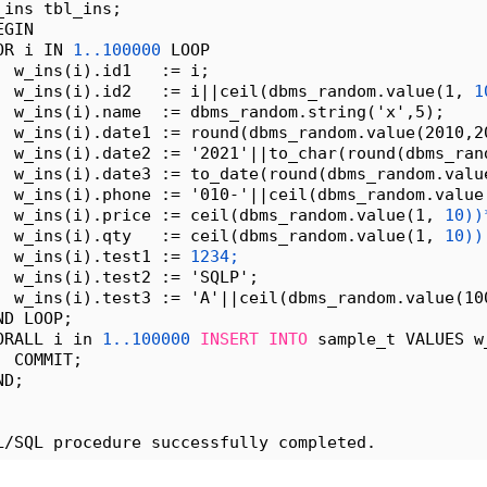
_ins tbl_ins;
EGIN
OR i IN 
1..100000
 LOOP 
  w_ins(i).id1   := i;
  w_ins(i).id2   := i||ceil(dbms_random.value(1, 
1
  w_ins(i).name  := dbms_random.string('x',5);
  w_ins(i).date1 := round(dbms_random.value(2010,2
  w_ins(i).date2 := '2021'||to_char(round(dbms_ran
  w_ins(i).date3 := to_date(round(dbms_random.valu
  w_ins(i).phone := '010-'||ceil(dbms_random.value
  w_ins(i).price := ceil(dbms_random.value(1, 
10))
  w_ins(i).qty   := ceil(dbms_random.value(1, 
10))
  w_ins(i).test1 := 
1234;
  w_ins(i).test2 := 'SQLP';
  w_ins(i).test3 := 'A'||ceil(dbms_random.value(10
ND LOOP;
ORALL i in 
1..100000
INSERT
INTO
 sample_t VALUES w
  COMMIT;
ND;
L/SQL procedure successfully completed.