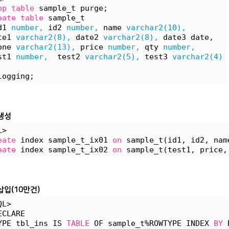
op
table
 sample_t purge;
eate
table
 sample_t 
d1 
number,
 id2 
number,
 name 
varchar2(10),
te1 
varchar2(8),
 date2 
varchar2(8),
 date3 date, 
one 
varchar2(13),
 price 
number,
 qty 
number,
st1 
number,
  test2 
varchar2(5),
 test3 
varchar2(4)
logging;
생성
L>
eate
 index sample_t_ix01 
on
 sample_t(id1, id2, nam
eate
 index sample_t_ix02 
on
 sample_t(test1, price,
삽입(10만건)
QL>
ECLARE
YPE tbl_ins IS 
TABLE
 OF sample_t%ROWTYPE INDEX 
BY
 