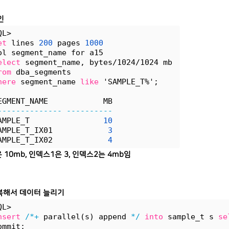
인
QL> 
et
 lines 
200
 pages 
1000
ol segment_name for a15
elect
 segment_name, bytes/1024/1024 mb 
rom
 dba_segments 
here
 segment_name 
like
 'SAMPLE_T%';
EGMENT_NAME            MB
--------------
----------
AMPLE_T                
10
AMPLE_T_IX01            
3
AMPLE_T_IX02            
4
10mb, 인덱스1은 3, 인덱스2는 4mb임
 반복해서 데이터 늘리기
QL>
nsert
/*+
 parallel(s) append 
*/
into
 sample_t s 
se
ommit;