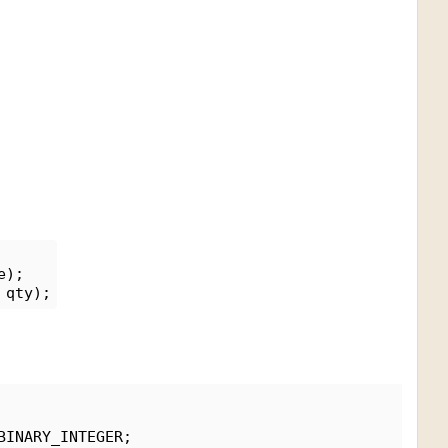
e);
 qty);
BINARY_INTEGER;