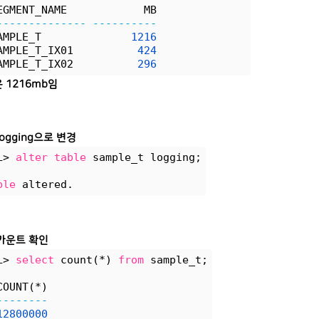
EGMENT_NAME            MB
--------------
----------
AMPLE_T              
1216
AMPLE_T_IX01          
424
AMPLE_T_IX02          
296
 1216mb임
ogging으로 변경
L> 
alter
table
 sample_t logging;
ble
 altered.
카운트 확인
L> 
select
 count(*) 
from
 sample_t;
COUNT(*)
--------
12800000