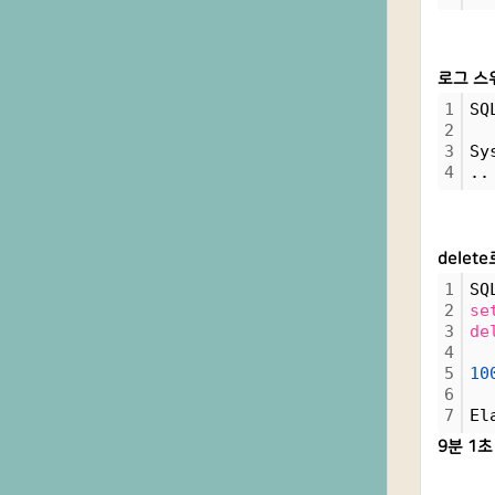
로그 스
1
SQ
2
3
Sy
4
..
dele
1
SQ
2
se
3
de
4
5
10
6
7
El
9분 1