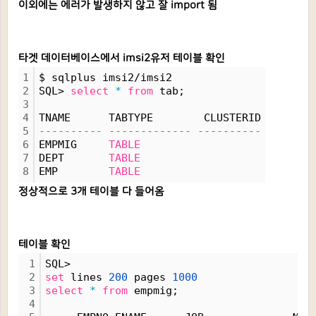
이외에는 에러가 발생하지 않고 잘 import 됨
타겟 데이터베이스에서 imsi2유저 테이블 확인
1
$ sqlplus imsi2/imsi2
2
SQL> 
select
*
from
 tab;
3
4
TNAME      TABTYPE        CLUSTERID
5
----------
-------------
----------
6
EMPMIG     
TABLE
7
DEPT       
TABLE
8
EMP        
TABLE
정상적으로 3개 테이블 다 들어옴
테이블 확인
1
SQL> 
2
set
 lines 
200
 pages 
1000
3
select
*
from
 empmig;
4