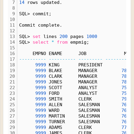
7
14
 rows updated.
8
9
SQL> commit;
10
11
Commit complete.
12
13
SQL> 
set
 lines 
200
 pages 
1000
14
SQL> 
select
*
from
 empmig;
15
16
     EMPNO ENAME      JOB              MGR
17
----------
----------
---------
----------
18
9999
 KING       PRESIDENT           
19
9999
 BLAKE      MANAGER         
7839
20
9999
 CLARK      MANAGER         
7839
21
9999
 JONES      MANAGER         
7839
22
9999
 SCOTT      ANALYST         
7566
23
9999
 FORD       ANALYST         
7566
24
9999
 SMITH      CLERK           
7902
25
9999
 ALLEN      SALESMAN        
7698
26
9999
 WARD       SALESMAN        
7698
27
9999
 MARTIN     SALESMAN        
7698
28
9999
 TURNER     SALESMAN        
7698
29
9999
 ADAMS      CLERK           
7788
30
9999
 JAMES      CLERK           
7698