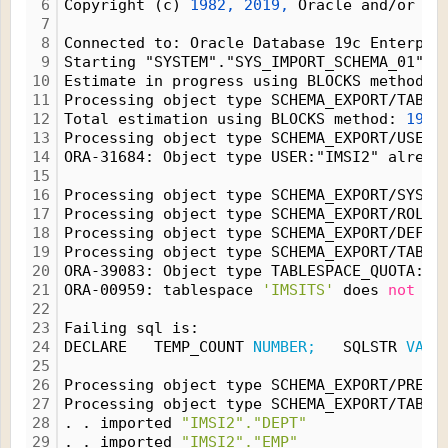
6
Copyright (c) 
1982,
2019,
 Oracle and/or it
7
8
Connected to: Oracle Database 19c Enterpri
9
Starting "SYSTEM"."SYS_IMPORT_SCHEMA_01": 
10
Estimate in progress using BLOCKS method..
11
Processing object type SCHEMA_EXPORT/TABLE
12
Total estimation using BLOCKS method: 
192
 
13
Processing object type SCHEMA_EXPORT/USER
14
ORA-31684: Object type USER:"IMSI2" alread
15
16
Processing object type SCHEMA_EXPORT/SYSTE
17
Processing object type SCHEMA_EXPORT/ROLE_
18
Processing object type SCHEMA_EXPORT/DEFAU
19
Processing object type SCHEMA_EXPORT/TABLE
20
ORA-39083: Object type TABLESPACE_QUOTA:"I
21
ORA-00959: tablespace 
'IMSITS'
 does 
not
 ex
22
23
Failing sql is:
24
DECLARE   TEMP_COUNT 
NUMBER;
   SQLSTR 
VARC
25
26
Processing object type SCHEMA_EXPORT/PRE_S
27
Processing object type SCHEMA_EXPORT/TABLE
28
. . imported 
"IMSI2"."DEPT"
29
. . imported 
"IMSI2"."EMP"