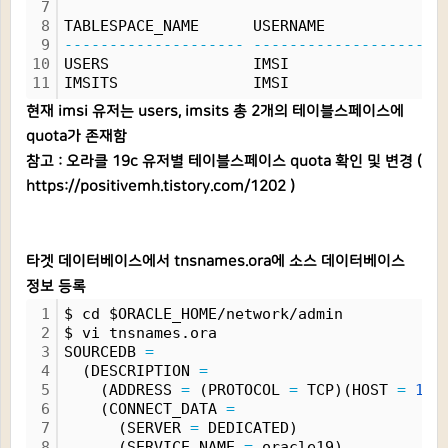
7
8
TABLESPACE_NAME      USERNAME             
9
--------------------
--------------------
10
USERS                IMSI                 
11
IMSITS               IMSI                 
현재 imsi 유저는 users, imsits 총 2개의 테이블스페이스에
quota가 존재함
참고 : 오라클 19c 유저별 테이블스페이스 quota 확인 및 변경 (
https://positivemh.tistory.com/1202
)
타겟 데이터베이스에서 tnsnames.ora에 소스 데이터베이스
정보 등록
1
$ cd $ORACLE_HOME/network/admin
2
$ vi tnsnames.ora
3
SOURCEDB 
=
4
  (DESCRIPTION 
=
5
    (ADDRESS 
=
 (PROTOCOL 
=
 TCP)(HOST 
=
192
6
    (CONNECT_DATA 
=
7
      (SERVER 
=
 DEDICATED)
8
      (SERVICE_NAME 
=
 oracle19)