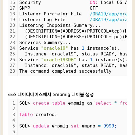
16
Security                  
ON:
 Local OS Aut
17
SNMP                      OFF
18
Listener Parameter File   
/ORA19/app/oracl
19
Listener Log File         
/ORA19/app/oracl
20
Listening Endpoints Summary...
21
  (DESCRIPTION=(ADDRESS=(PROTOCOL=tcp)(HOS
22
  (DESCRIPTION=(ADDRESS=(PROTOCOL=ipc)(KEY
23
Services Summary...
24
Service 
"oracle19"
 has 
1
 instance(s).
25
  Instance "oracle19", status READY, has 
1
26
Service 
"oracle19XDB"
 has 
1
 instance(s).
27
  Instance "oracle19", status READY, has 
1
28
The command completed successfully
소스 데이터베이스에서 empmig 테이블 생성
1
SQL> 
create
table
 empmig as 
select
*
from
 
2
3
Table
 created.
4
5
SQL> 
update
 empmig 
set
 empno 
=
9999;
6