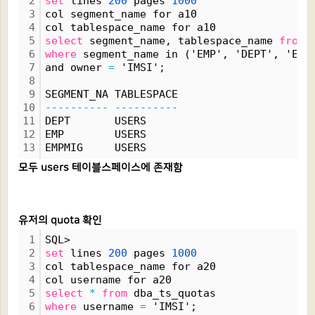
2
set
 lines 
200
 pages 
1000
3
col segment_name for a10
4
col tablespace_name for a10
5
select
 segment_name, tablespace_name 
from
 
6
where
 segment_name in ('EMP', 'DEPT', 'EMP
7
and owner 
=
 'IMSI';
8
9
SEGMENT_NA TABLESPACE
10
----------
----------
11
DEPT       USERS
12
EMP        USERS
13
EMPMIG     USERS
모두 users 테이블스페이스에 존재함
유저의 quota 확인
1
SQL> 
2
set
 lines 
200
 pages 
1000
3
col tablespace_name for a20
4
col username for a20
5
select
*
from
 dba_ts_quotas
6
where
 username 
=
 'IMSI';