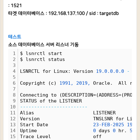
: 1521
타겟 데이터베이스 : 192.168.137.100 / sid : targetdb
테스트
소스 데이터베이스 서버 리스너 기동
1
$ lsnrctl start
2
$ lsnrctl status
3
4
LSNRCTL for Linux: Version 
19.0.0.0.0
-
 Pr
5
6
Copyright (c) 
1991,
2019,
 Oracle.  All rig
7
8
Connecting to (DESCRIPTION=(ADDRESS=(PROTO
9
STATUS of the LISTENER
10
------------------------
11
Alias                     LISTENER
12
Version                   TNSLSNR for Linu
13
Start Date                
23-FEB-2025
19:5
14
Uptime                    
0
 days 
0
 hr. 
54
 
15
Trace Level               off