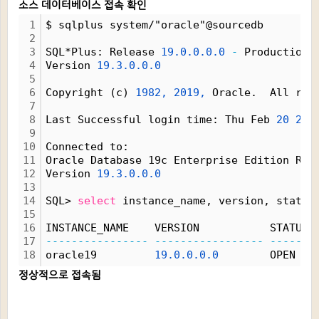
소스 데이터베이스 접속 확인
1
$ sqlplus system/"oracle"@sourcedb
2
3
SQL*Plus: Release 
19.0.0.0.0
-
 Production 
4
Version 
19.3.0.0.0
5
6
Copyright (c) 
1982,
2019,
 Oracle.  All rig
7
8
Last Successful login time: Thu Feb 
20
202
9
10
Connected to:
11
Oracle Database 19c Enterprise Edition Rel
12
Version 
19.3.0.0.0
13
14
SQL> 
select
 instance_name, version, status
15
16
INSTANCE_NAME    VERSION           STATUS
17
----------------
-----------------
-------
18
oracle19         
19.0.0.0.0
        OPEN
정상적으로 접속됨