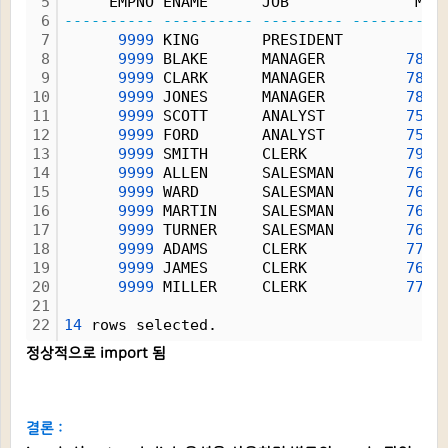
5
     EMPNO ENAME      JOB              MGR
6
----------
----------
---------
----------
7
9999
 KING       PRESIDENT           
8
9999
 BLAKE      MANAGER         
7839
9
9999
 CLARK      MANAGER         
7839
10
9999
 JONES      MANAGER         
7839
11
9999
 SCOTT      ANALYST         
7566
12
9999
 FORD       ANALYST         
7566
13
9999
 SMITH      CLERK           
7902
14
9999
 ALLEN      SALESMAN        
7698
15
9999
 WARD       SALESMAN        
7698
16
9999
 MARTIN     SALESMAN        
7698
17
9999
 TURNER     SALESMAN        
7698
18
9999
 ADAMS      CLERK           
7788
19
9999
 JAMES      CLERK           
7698
20
9999
 MILLER     CLERK           
7782
21
22
14
 rows selected.
정상적으로 import 됨
결론 :