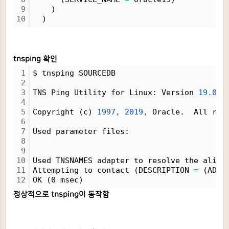
9
    )
10
  )
tnsping 확인
1
$ tnsping SOURCEDB
2
3
TNS Ping Utility for Linux: Version 
19.0.0
4
5
Copyright (c) 
1997,
2019,
 Oracle.  All rig
6
7
Used parameter files:
8
9
10
Used TNSNAMES adapter to resolve the alias
11
Attempting to contact (DESCRIPTION 
=
 (ADDR
12
OK (0 msec)
정상적으로 tnsping이 동작함