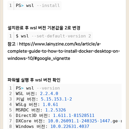
1
PS
>
 wsl 
--install
설치완료 후 wsl 버전 기본값을 2로 변경
1
$ wsl 
--set-default-version 2
참고 :
https://www.lainyzine.com/ko/article/a-
complete-guide-to-how-to-install-docker-desktop-on-
windows-10/#google_vignette
파워쉘 실행 후 wsl 버전 확인
1
PS
>
 wsl 
--version
2
WSL 버전: 
2.
2.
4.
0
3
커널 버전: 
5.
15.
153.
1
-
2
4
WSLg 버전: 
1.
0.
61
5
MSRDC 버전: 
1.
2.
5326
6
Direct3D 버전: 
1.
611.
1
-
81528511
7
DXCore 버전: 
10.
0.
26091.
1
-
240325
-
1447.
ge
-
rel
8
Windows 버전: 
10.
0.
22631.
4037