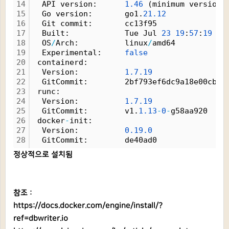
14
  API version:      
1.
46
 (minimum version 
15
  Go version:       go1.
21.
12
16
  Git commit:       cc13f95
17
  Built:            Tue Jul 
23
19
:
57
:
19
20
18
  OS
/
Arch:          linux
/
amd64
19
  Experimental:     
false
20
 containerd:
21
  Version:          
1.
7.
19
22
  GitCommit:        2bf793ef6dc9a18e00cb12
23
 runc:
24
  Version:          
1.
7.
19
25
  GitCommit:        v1.
1.
13
-
0
-
g58aa920
26
 docker
-
init:
27
  Version:          
0.
19.
0
28
  GitCommit:        de40ad0
정상적으로 설치됨
참조 :
https://docs.docker.com/engine/install/?
ref=dbwriter.io