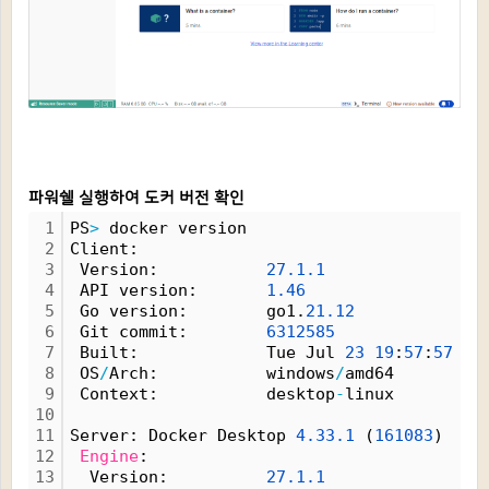
파워쉘 실행하여 도커 버전 확인
1
PS
>
 docker version
2
Client:
3
 Version:           
27.
1.
1
4
 API version:       
1.
46
5
 Go version:        go1.
21.
12
6
 Git commit:        
6312585
7
 Built:             Tue Jul 
23
19
:
57
:
57
20
8
 OS
/
Arch:           windows
/
amd64
9
 Context:           desktop
-
linux
10
11
Server: Docker Desktop 
4.
33.
1
 (
161083
)
12
Engine
:
13
  Version:          
27.
1.
1