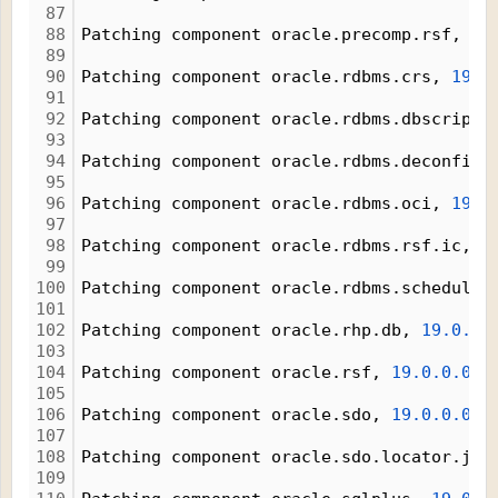
87
88
Patching component oracle.precomp.rsf, 
19
89
90
Patching component oracle.rdbms.crs, 
19.0
91
92
Patching component oracle.rdbms.dbscripts
93
94
Patching component oracle.rdbms.deconfig,
95
96
Patching component oracle.rdbms.oci, 
19.0
97
98
Patching component oracle.rdbms.rsf.ic, 
1
99
100
Patching component oracle.rdbms.scheduler
101
102
Patching component oracle.rhp.db, 
19.0.0.
103
104
Patching component oracle.rsf, 
19.0.0.0.0
105
106
Patching component oracle.sdo, 
19.0.0.0.0
107
108
Patching component oracle.sdo.locator.jrf
109