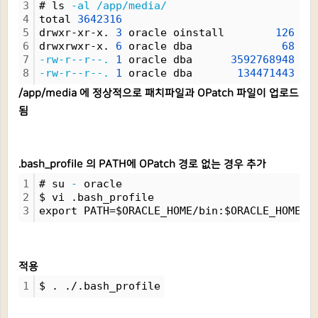
3
# ls 
-al
/app/media/
4
total 
3642316
5
drwxr-xr-x. 
3
 oracle oinstall        
126
 Au
6
drwxrwxr-x. 
6
 oracle dba              
68
 Au
7
-rw-r--r--.
1
 oracle dba      
3592768948
 Au
8
-rw-r--r--.
1
 oracle dba       
134471443
 Au
/app/media 에 정상적으로 패치파일과 OPatch 파일이 업로드
됨
.bash_profile 의 PATH에 OPatch 경로 없는 경우 추가
1
# su 
-
 oracle
2
$ vi .bash_profile
3
export PATH=$ORACLE_HOME/bin:$ORACLE_HOME/O
적용
1
$ . ./.bash_profile