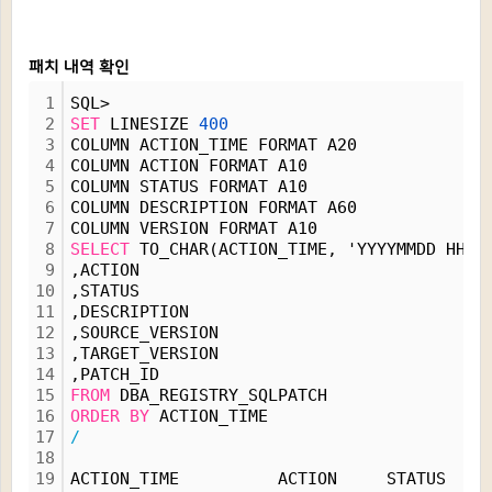
패치 내역 확인
1
SQL>
2
SET
 LINESIZE 
400
3
COLUMN ACTION_TIME FORMAT A20
4
COLUMN ACTION FORMAT A10
5
COLUMN STATUS FORMAT A10
6
COLUMN DESCRIPTION FORMAT A60
7
COLUMN VERSION FORMAT A10
8
SELECT
 TO_CHAR(ACTION_TIME, 'YYYYMMDD HH24
9
,ACTION
10
,STATUS
11
,DESCRIPTION
12
,SOURCE_VERSION
13
,TARGET_VERSION
14
,PATCH_ID
15
FROM
 DBA_REGISTRY_SQLPATCH
16
ORDER
BY
 ACTION_TIME
17
/
18
19
ACTION_TIME          ACTION     STATUS    