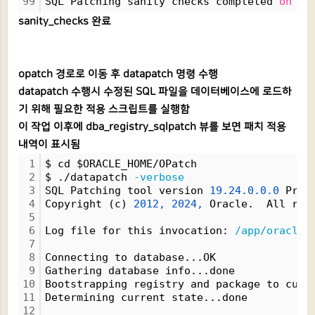
99
SQL Patching sanity checks completed 
on
 Fr
sanity_checks 완료
opatch 경로로 이동 후 datapatch 명령 수행
datapatch 수행시 수정된 SQL 파일을 데이터베이스에 로드하
기 위해 필요한 적용 스크립트를 실행함
이 작업 이후에 dba_registry_sqlpatch 뷰를 보면 패치 적용
내역이 표시됨
1
$ cd $ORACLE_HOME/OPatch
2
$ ./datapatch 
-verbose
3
SQL Patching tool version 
19.24.0.0.0
 Prod
4
Copyright (c) 
2012,
2024,
 Oracle.  All rig
5
6
Log file for this invocation: 
/app/oracle/
7
8
Connecting to database...OK
9
Gathering database info...done
10
Bootstrapping registry and package to curr
11
Determining current state...done
12