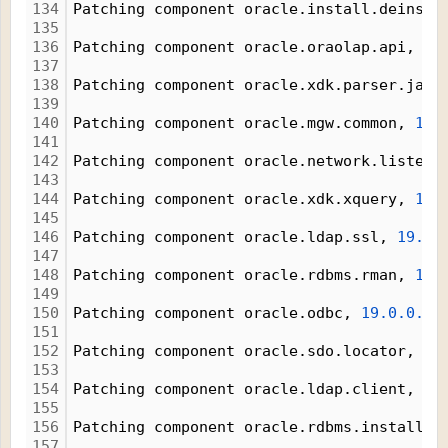
134
Patching component oracle.install.deinsta
135
136
Patching component oracle.oraolap.api, 
19
137
138
Patching component oracle.xdk.parser.java
139
140
Patching component oracle.mgw.common, 
19.
141
142
Patching component oracle.network.listene
143
144
Patching component oracle.xdk.xquery, 
19.
145
146
Patching component oracle.ldap.ssl, 
19.0.
147
148
Patching component oracle.rdbms.rman, 
19.
149
150
Patching component oracle.odbc, 
19.0.0.0.
151
152
Patching component oracle.sdo.locator, 
19
153
154
Patching component oracle.ldap.client, 
19
155
156
Patching component oracle.rdbms.install.c
157