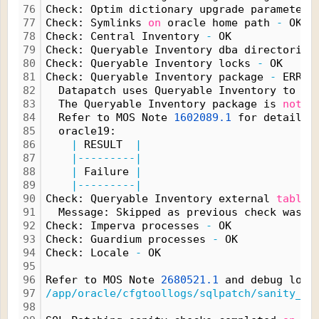
76
Check: Optim dictionary upgrade parameter 
77
Check: Symlinks 
on
 oracle home path 
-
 OK
78
Check: Central Inventory 
-
 OK
79
Check: Queryable Inventory dba directories
80
Check: Queryable Inventory locks 
-
 OK
81
Check: Queryable Inventory package 
-
 ERROR
82
  Datapatch uses Queryable Inventory to ge
83
  The Queryable Inventory package is 
not
 a
84
  Refer to MOS Note 
1602089.1
 for details 
85
  oracle19:
86
|
 RESULT  
|
87
|---------|
88
|
 Failure 
|
89
|---------|
90
Check: Queryable Inventory external 
table
91
  Message: Skipped as previous check wasn'
92
Check: Imperva processes 
-
 OK
93
Check: Guardium processes 
-
 OK
94
Check: Locale 
-
 OK
95
96
Refer to MOS Note 
2680521.1
 and debug log
97
/app/oracle/cfgtoollogs/sqlpatch/sanity_ch
98