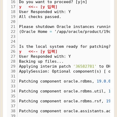
16
Do you want to proceed? [y|n]
17
y   <<-- [y 입력]
18
User Responded with: Y
19
All checks passed.
20
21
Please shutdown Oracle instances running 
22
(Oracle Home 
=
 '/app/oracle/product/19c')
23
24
25
Is the local system ready for patching? [
26
y   <<-- [y 입력]
27
User Responded with: Y
28
Backing up files...
29
Applying interim patch 
'36582781'
 to OH 
'
30
ApplySession: Optional component(s) [ ora
31
32
Patching component oracle.rdbms, 
19.0.0.0
33
34
Patching component oracle.rdbms.util, 
19.
35
36
Patching component oracle.rdbms.rsf, 
19.0
37
38
Patching component oracle.assistants.acf,
39