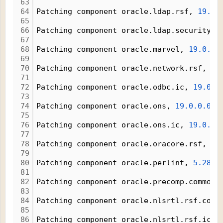
63
64
Patching component oracle.ldap.rsf, 
19.0.
65
66
Patching component oracle.ldap.security.o
67
68
Patching component oracle.marvel, 
19.0.0.
69
70
Patching component oracle.network.rsf, 
19
71
72
Patching component oracle.odbc.ic, 
19.0.0
73
74
Patching component oracle.ons, 
19.0.0.0.0
75
76
Patching component oracle.ons.ic, 
19.0.0.
77
78
Patching component oracle.oracore.rsf, 
19
79
80
Patching component oracle.perlint, 
5.28.1
81
82
Patching component oracle.precomp.common.
83
84
Patching component oracle.nlsrtl.rsf.core
85
86
Patching component oracle.nlsrtl.rsf.ic, 