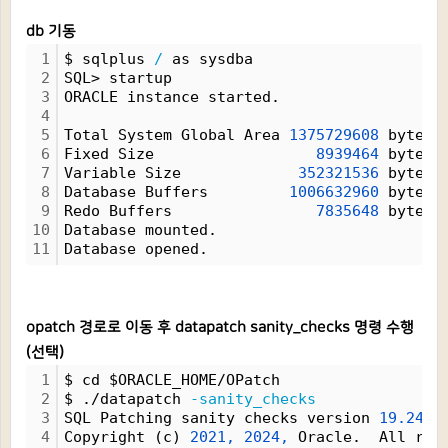
db 기동
1
$ sqlplus 
/
 as sysdba
2
SQL> startup
3
ORACLE instance started.
4
5
Total System Global Area 
1375729608
 bytes
6
Fixed Size                  
8939464
 bytes
7
Variable Size             
352321536
 bytes
8
Database Buffers         
1006632960
 bytes
9
Redo Buffers                
7835648
 bytes
10
Database mounted.
11
Database opened.
opatch 경로로 이동 후 datapatch sanity_checks 명령 수행
(선택)
1
$ cd $ORACLE_HOME/OPatch
2
$ ./datapatch 
-sanity_checks
3
SQL Patching sanity checks version 
19.24.0
4
Copyright (c) 
2021,
2024,
 Oracle.  All rig