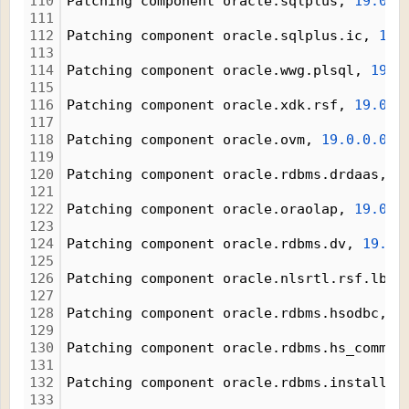
110
Patching component oracle.sqlplus, 
19.0.0
111
112
Patching component oracle.sqlplus.ic, 
19.
113
114
Patching component oracle.wwg.plsql, 
19.0
115
116
Patching component oracle.xdk.rsf, 
19.0.0
117
118
Patching component oracle.ovm, 
19.0.0.0.0
119
120
Patching component oracle.rdbms.drdaas, 
1
121
122
Patching component oracle.oraolap, 
19.0.0
123
124
Patching component oracle.rdbms.dv, 
19.0.
125
126
Patching component oracle.nlsrtl.rsf.lbui
127
128
Patching component oracle.rdbms.hsodbc, 
1
129
130
Patching component oracle.rdbms.hs_common
131
132
Patching component oracle.rdbms.install.p
133