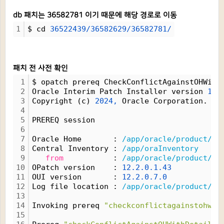
db 패치는 36582781 이기 때문에 해당 경로로 이동
1
$ cd 
36522439/36582629/36582781/
패치 전 사전 확인
1
$ opatch prereq CheckConflictAgainstOHWith
2
Oracle Interim Patch Installer version 
12.
3
Copyright (c) 
2024,
 Oracle Corporation.  A
4
5
PREREQ session
6
7
Oracle Home       : 
/app/oracle/product/19
8
Central Inventory : 
/app/oraInventory
9
from
           : 
/app/oracle/product/19
10
OPatch version    : 
12.2.0.1.43
11
OUI version       : 
12.2.0.7.0
12
Log file location : 
/app/oracle/product/19
13
14
Invoking prereq 
"checkconflictagainstohwit
15