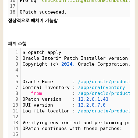
16
Prereq 
"checkConflictAgainstOHWithDetail"
 
17
18
OPatch succeeded.
정상적으로 패치가 가능함
패치 수행
1
$ opatch apply
2
Oracle Interim Patch Installer version 
12
3
Copyright (c) 
2024,
 Oracle Corporation.  
4
5
6
Oracle Home       : 
/app/oracle/product/1
7
Central Inventory : 
/app/oraInventory
8
from
           : 
/app/oracle/product/1
9
OPatch version    : 
12.2.0.1.43
10
OUI version       : 
12.2.0.7.0
11
Log file location : 
/app/oracle/product/1
12
13
Verifying environment and performing prer
14
OPatch continues with these patches:   
36
15