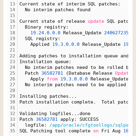
13
Current state of interim SQL patches:
14
  No interim patches found
15
16
Current state of release 
update
 SQL patche
17
  Binary registry:
18
19.24.0.0.0
 Release_Update 
24062723515
19
  SQL registry:
20
    Applied 
19.3.0.0.0
 Release_Update 
1904
21
22
Adding patches to installation queue and p
23
Installation queue:
24
  No interim patches need to be rolled bac
25
  Patch 
36582781
 (Database Release 
Update
 
26
    Apply 
from
19.3.0.0.0
 Release_Update 
1
27
  No interim patches need to be applied
28
29
Installing patches...
30
Patch installation complete.  Total patche
31
32
Validating logfiles...done
33
Patch 
36582781
 apply: SUCCESS
34
  logfile: 
/app/oracle/cfgtoollogs/sqlpatc
35
SQL Patching tool complete 
on
 Fri Aug 
16
0