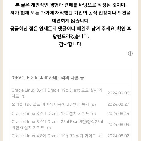
본 글은 개인적인 경험과 견해를 바탕으로 작성된 것이며,
제가 현재 또는 과거에 재직했던 기업의 공식 입장이나 의견을
대변하지 않습니다.
궁금하신 점은 언제든지 댓글이나 메일로 남겨 주세요. 확인 후
답변드리겠습니다.
감사합니다.
'
ORACLE
>
Install
' 카테고리의 다른 글
Oracle Linux 8.4에 Oracle 19c Silent 모드 설치 가
2024.09.06
이드
(1)
오라클 19c 골드 이미지 이용해 db 엔진 복제
2024.08.27
(2)
Oracle Linux 8.4에 Oracle 19c 설치 가이드
2024.08.14
(0)
Oracle Linux 8.4에 Oracle 23ai Exa 버전(정식23ai
2024.08.09
버전X) 설치 가이드
(0)
Oracle Linux 4.8에 Oracle 10g R2 설치 가이드
2024.08.02
(0)