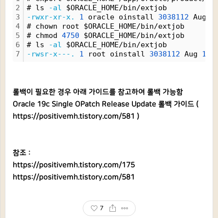
2
# ls 
-al
 $ORACLE_HOME/bin/extjob
3
-rwxr-xr-x.
1
 oracle oinstall 
3038112
 Aug 
1
4
# chown root $ORACLE_HOME/bin/extjob
5
# chmod 
4750
 $ORACLE_HOME/bin/extjob
6
# ls 
-al
 $ORACLE_HOME/bin/extjob
7
-rwsr-x---.
1
 root oinstall 
3038112
 Aug 
16
롤백이 필요한 경우 아래 가이드를 참고하여 롤백 가능함
Oracle 19c Single OPatch Release Update 롤백 가이드 (
https://positivemh.tistory.com/581
)
참조 :
https://positivemh.tistory.com/175
https://positivemh.tistory.com/581
7