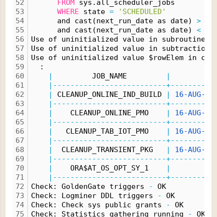
52
FROM
 sys.all_scheduler_jobs
53
WHERE
 state 
=
'SCHEDULED'
54
      and cast(next_run_date as date) 
>
 sy
55
      and cast(next_run_date as date) 
<
 sy
56
Use of uninitialized value in subroutine e
57
Use of uninitialized value in subtraction 
58
Use of uninitialized value $rowElem in con
59
  :
60
|
         JOB_NAME         
|
          
61
|--------------------------+----------
62
|
 CLEANUP_ONLINE_IND_BUILD 
|
16-AUG-24
63
|--------------------------+----------
64
|
    CLEANUP_ONLINE_PMO    
|
16-AUG-24
65
|--------------------------+----------
66
|
   CLEANUP_TAB_IOT_PMO    
|
16-AUG-24
67
|--------------------------+----------
68
|
  CLEANUP_TRANSIENT_PKG   
|
16-AUG-24
69
|--------------------------+----------
70
|
    ORA$AT_OS_OPT_SY_1    
|
71
|--------------------------+----------
72
Check: GoldenGate triggers 
-
 OK
73
Check: Logminer DDL triggers 
-
 OK
74
Check: Check sys public grants 
-
 OK
75
Check: Statistics gathering running 
-
 OK