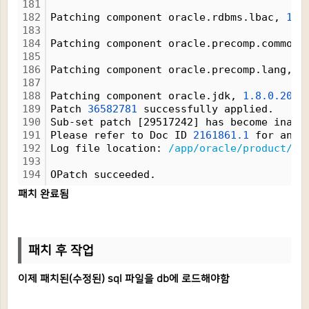
181
182
Patching component oracle.rdbms.lbac, 
19.
183
184
Patching component oracle.precomp.common,
185
186
Patching component oracle.precomp.lang, 
1
187
188
Patching component oracle.jdk, 
1.8.0.201.
189
Patch 
36582781
 successfully applied.
190
Sub-set patch [29517242] has become inact
191
Please refer to Doc ID 
2161861.1
 for any 
192
Log file location: 
/app/oracle/product/19
193
194
OPatch succeeded.
패치 완료됨
패치 후 작업
이제 패치된(수정된) sql 파일을 db에 로드해야함