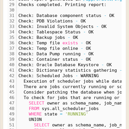
29
Checks completed. Printing report:
30
31
Check: Database component status 
-
 OK
32
Check: PDB Violations 
-
 OK
33
Check: Invalid System Objects 
-
 OK
34
Check: Tablespace Status 
-
 OK
35
Check: Backup jobs 
-
 OK
36
Check: Temp file 
exists
-
 OK
37
Check: Temp file online 
-
 OK
38
Check: Data Pump running 
-
 OK
39
Check: Container status 
-
 OK
40
Check: Oracle Database Keystore 
-
 OK
41
Check: Dictionary statistics gathering 
-
 O
42
Check: Scheduled Jobs 
-
 WARNING
43
  Execution of scheduler jobs while databa
44
  There are jobs currently running or sche
45
  Consider patching the database when jobs
46
  To check for jobs that are running or sc
47
SELECT
 owner as schema_name, job_name,
48
FROM
 sys.all_scheduler_jobs
49
WHERE
 state 
=
'RUNNING'
50
    UNION
51
SELECT
 owner as schema_name, job_nam