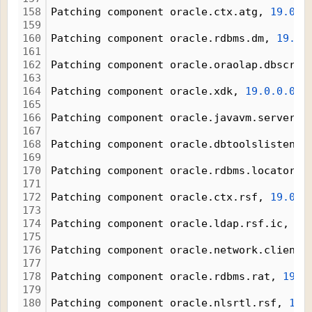
158
Patching component oracle.ctx.atg, 
19.0.0
159
160
Patching component oracle.rdbms.dm, 
19.0.
161
162
Patching component oracle.oraolap.dbscrip
163
164
Patching component oracle.xdk, 
19.0.0.0.0
165
166
Patching component oracle.javavm.server, 
167
168
Patching component oracle.dbtoolslistener
169
170
Patching component oracle.rdbms.locator, 
171
172
Patching component oracle.ctx.rsf, 
19.0.0
173
174
Patching component oracle.ldap.rsf.ic, 
19
175
176
Patching component oracle.network.client,
177
178
Patching component oracle.rdbms.rat, 
19.0
179
180
Patching component oracle.nlsrtl.rsf, 
19.