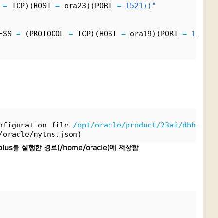
 
=
 TCP)(HOST 
=
 ora23)(PORT 
=
1521))"
ESS 
=
 (PROTOCOL 
=
 TCP)(HOST 
=
 ora19)(PORT 
=
1521))
nfiguration file 
/opt/oracle/product/23ai/dbhomeFr
/oracle/mytns.json)
plus를 실행한 경로(/home/oracle)에 저장함