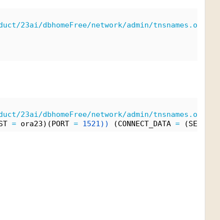
duct/23ai/dbhomeFree/network/admin/tnsnames.ora
duct/23ai/dbhomeFree/network/admin/tnsnames.ora
ST 
=
 ora23)(PORT 
=
1521))
 (CONNECT_DATA 
=
 (SERVER 