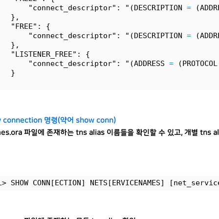
       "connect_descriptor": "(DESCRIPTION 
=
 (ADDR
   },
   "FREE": {
       "connect_descriptor": "(DESCRIPTION 
=
 (ADDR
   },
   "LISTENER_FREE": {
       "connect_descriptor": "(ADDRESS 
=
 (PROTOCOL
   }
w connection 명령(약어 show conn)
mes.ora 파일에 존재하는 tns alias 이름들을 확인할 수 있고, 개별 tns 
L> SHOW CONN[ECTION] NETS[ERVICENAMES] [net_servic