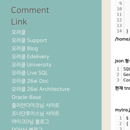
9
 
Comment
10
 
11
 
Link
12
 
13
 
14
}
오라클
/home
오라클 Support
오라클 Blog
오라클 Edelivery
json 
오라클 University
1
SQ
오라클 Live SQL
2
Ge
3
Co
오라클 26ai Doc
현재 tn
오라클 26ai Architecture
Oracle-Base
줄리안다이크님 사이트
mytns
조나단루이스님 사이트
1
$
마이크D님 블로그
2
{
3
 
DOH님 블로그