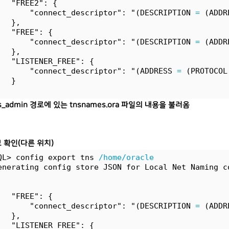
   "FREE2": {
       "connect_descriptor": "(DESCRIPTION 
=
 (ADDR
   },
   "FREE": {
       "connect_descriptor": "(DESCRIPTION 
=
 (ADDR
   },
   "LISTENER_FREE": {
       "connect_descriptor": "(ADDRESS 
=
 (PROTOCOL
   }
s_admin 경로에 있는 tnsnames.ora 파일의 내용을 불러옴
보 확인(다른 위치)
QL> config export tns 
/home/oracle
enerating config store JSON for Local Net Naming c
   "FREE": {
       "connect_descriptor": "(DESCRIPTION 
=
 (ADDR
   },
   "LISTENER_FREE": {