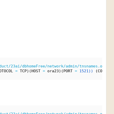
duct/23ai/dbhomeFree/network/admin/tnsnames.ora
OTOCOL 
=
 TCP)(HOST 
=
 ora23)(PORT 
=
1521))
 (CONNECT