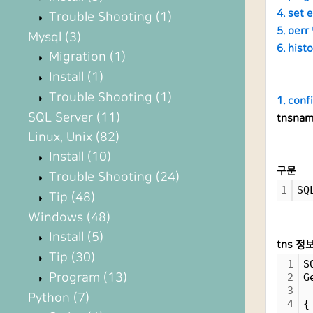
4. set
Trouble Shooting
(1)
5. oer
Mysql
(3)
6. his
Migration
(1)
Install
(1)
Trouble Shooting
(1)
1. con
SQL Server
(11)
tnsna
Linux, Unix
(82)
Install
(10)
구문
Trouble Shooting
(24)
1
SQ
Tip
(48)
Windows
(48)
Install
(5)
tns 정
Tip
(30)
1
S
Program
(13)
2
G
3
Python
(7)
4
{