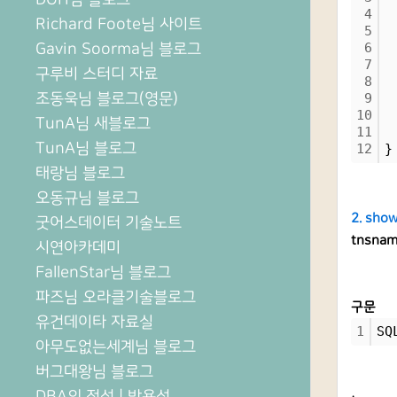
4
 
Richard Foote님 사이트
5
 
Gavin Soorma님 블로그
6
 
7
 
구루비 스터디 자료
8
 
조동욱님 블로그(영문)
9
 
10
 
TunA님 새블로그
11
 
TunA님 블로그
12
}
태랑님 블로그
오동규님 블로그
2. sho
굿어스데이터 기술노트
tnsna
시연아카데미
FallenStar님 블로그
파즈님 오라클기술블로그
구문
유건데이타 자료실
1
SQ
아무도없는세계님 블로그
버그대왕님 블로그
DBA의 정석 | 박용석