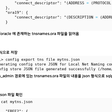
       "connect_descriptor": "(ADDRESS 
=
 (PROTOCOL
   },
   "ora19": {
       "connect_descriptor": "(DESCRIPTION 
=
 (ADDR
   }
/oracle 에 존재하는 tnsnames.ora 파일을 읽어옴
형식으로 저장
L> config export tns file mytns.json
nerating config store JSON for Local Net Naming co
nfig store JSON file generated successfully (/home
s_admin 경로에 있는 tnsnames.ora 파일의 내용을 json 형식으로 sql
.json 파일 확인
 cat mytns.json
   "FREE2": {