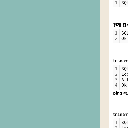
1
SQ
현재 접속
1
SQ
2
Ok
tnsna
1
SQ
2
Lo
3
At
4
Ok
ping 
tnsna
1
SQ