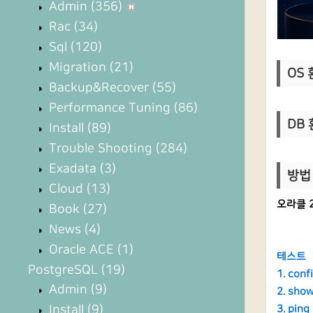
Admin
(356)
Rac
(34)
Sql
(120)
Migration
(21)
OS 환
Backup&Recover
(55)
Performance Tuning
(86)
DB 환
Install
(89)
Trouble Shooting
(284)
Exadata
(3)
방법 
Cloud
(13)
오라클 2
Book
(27)
News
(4)
Oracle ACE
(1)
테스트
PostgreSQL
(19)
1. con
Admin
(9)
2. sho
Install
(9)
3. pin