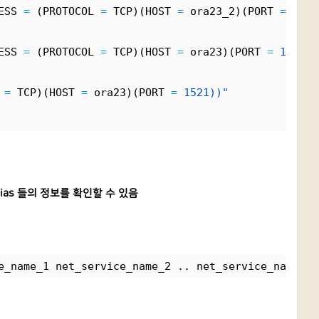
ESS 
=
 (PROTOCOL 
=
 TCP)(HOST 
=
 ora23_2)(PORT 
=
1521
ESS 
=
 (PROTOCOL 
=
 TCP)(HOST 
=
 ora23)(PORT 
=
1521))
 
=
 TCP)(HOST 
=
 ora23)(PORT 
=
1521))"
alias 들의 정보를 확인할 수 있음
e_name_1 net_service_name_2 .. net_service_name_n]