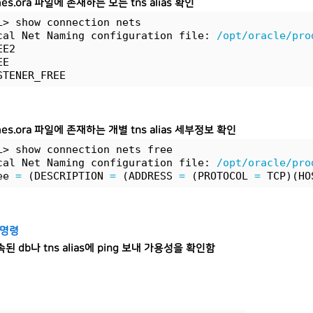
mes.ora 파일에 존재하는 모든 tns alias 확인
L> show connection nets
cal Net Naming configuration file: 
/opt/oracle/pro
EE2
EE
STENER_FREE
mes.ora 파일에 존재하는 개별 tns alias 세부정보 확인
L> show connection nets free
cal Net Naming configuration file: 
/opt/oracle/pro
ee 
=
 (DESCRIPTION 
=
 (ADDRESS 
=
 (PROTOCOL 
=
 TCP)(HO
g 명령
된 db나 tns alias에 ping 보내 가용성을 확인함