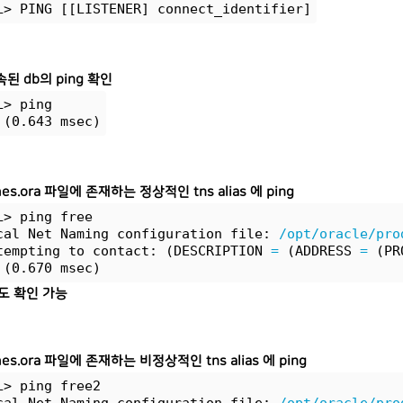
L> PING [[LISTENER] connect_identifier]
된 db의 ping 확인
L> ping
 (0.643 msec)
mes.ora 파일에 존재하는 정상적인 tns alias 에 ping
L> ping free
cal Net Naming configuration file: 
/opt/oracle/pro
tempting to contact: (DESCRIPTION 
=
 (ADDRESS 
=
 (PR
 (0.670 msec)
속도 확인 가능
mes.ora 파일에 존재하는 비정상적인 tns alias 에 ping
L> ping free2