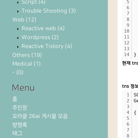
Script
(4)
5
 
6
 
Trouble Shooting
(3)
7
 
Web
(12)
8
 
9
 
Reactive web
(4)
10
 
Wordpress
(2)
11
 
12
 
Reactive Tistory
(4)
13
 
14
}
Others
(19)
Medical
(1)
현재 tn
-
(0)
Menu
tns 정
1
S
홈
2
G
3
주인장
4
{
오라클 26ai 게시물 모음
5
 
6
 
방명록
7
 
태그
8
 