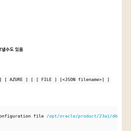
 내보낼수도 있음
] [ AZURE ] [ [ FILE ] [<JSON filename>] ]
onfiguration file 
/opt/oracle/product/23ai/dbhomeF