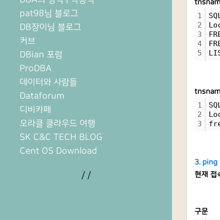
tnsna
pat98님 블로그
1
SQ
2
Lo
DB장이님 블로그
3
FR
커브
4
FR
5
LI
DBian 포럼
ProDBA
데이터와 사람들
tnsna
Dataforum
1
SQ
디비카페
2
Lo
오라클 클라우드 여행
3
fr
SK C&C TECH BLOG
Cent OS Download
3. pin
/
/
현재 접속
구문